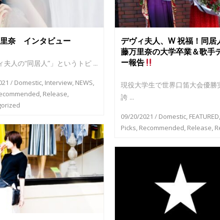
里奈 インタビュー
デヴィ夫人、W 祝福！同居
藤万里奈の大学卒業＆歌手
ー報告
夫人の“同居人”」というトピ ...
021
/
Domestic
,
Interview
,
NEWS
,
現役大学生で世界口笛大会優勝
ecommended
,
Release
,
誇 ...
orized
09/20/2021
/
Domestic
,
FEATURED
Picks
,
Recommended
,
Release
,
R