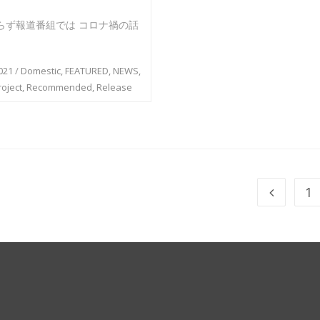
らず報道番組では コロナ禍の話
021
/
Domestic
,
FEATURED
,
NEWS
,
roject
,
Recommended
,
Release
1