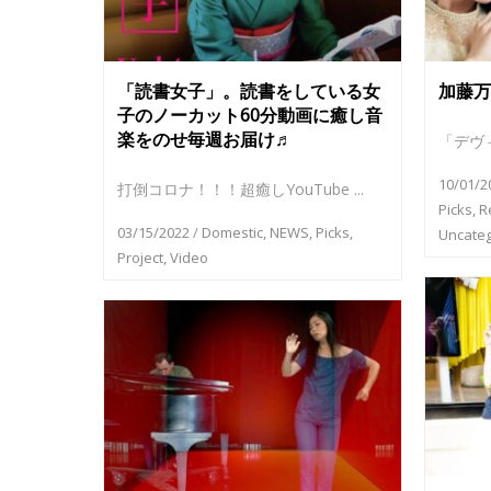
「読書女子」。読書をしている女
加藤万
子のノーカット60分動画に癒し音
楽をのせ毎週お届け♬
「デヴィ
10/01/2
打倒コロナ！！！超癒しYouTube ...
Picks
,
R
03/15/2022
/
Domestic
,
NEWS
,
Picks
,
Uncateg
Project
,
Video