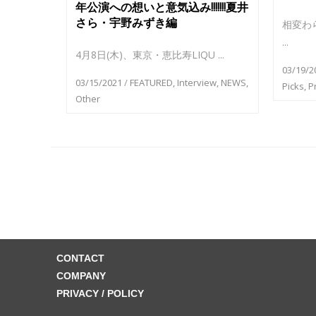
年公演への想いと意気込み!!!!!!!夏井
さら・宇野みずき編
相変わ
...
4月8日(木)、東京・恵比寿LIQU ...
03/19/2
03/15/2021
/
FEATURED
,
Interview
,
NEWS
,
Picks
,
P
Other
CONTACT
COMPANY
PRIVACY / POLICY