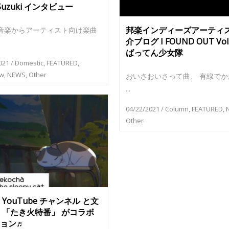
 Suzuki インタビュー
邦楽インディーズアーティ
楽からアーティスト向け楽曲
介ブログ I FOUND OUT Vo
ばってん少女隊
021
/
Domestic
,
FEATURED
,
ew
,
NEWS
,
Other
おいさおいさって曲、 有線でか
...
04/22/2021
/
Column
,
FEATURED
,
Other
 YouTube チャンネル と文
 「たき火特番」 がコラボ
ョン♬