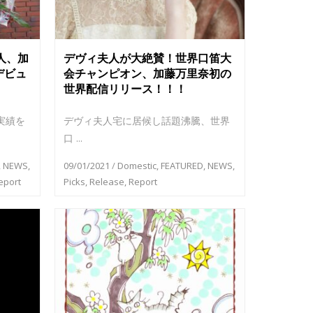
人、加
デヴィ夫人が大絶賛！世界口笛大
デビュ
会チャンピオン、加藤万里奈初の
世界配信リリース！！！
実績を
デヴィ夫人宅に居候し話題沸騰、世界
口 ...
,
NEWS
,
09/01/2021
/
Domestic
,
FEATURED
,
NEWS
,
eport
Picks
,
Release
,
Report