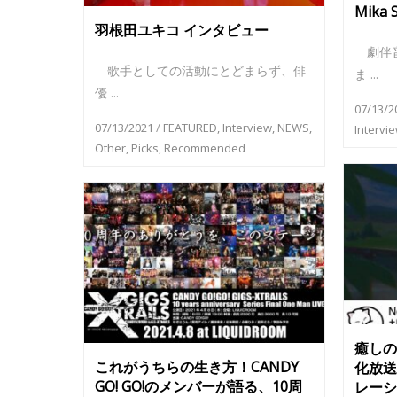
Mika
羽根田ユキコ インタビュー
劇伴音
歌手としての活動にとどまらず、俳
ま ...
優 ...
07/13/2
07/13/2021
/
FEATURED
,
Interview
,
NEWS
,
Intervi
Other
,
Picks
,
Recommended
癒しの
これがうちらの生き方！CANDY
化放送
GO! GO!のメンバーが語る、10周
レーシ