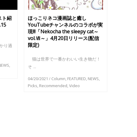
スト紹
ほっこりネコ漫画誌と癒し
l.15
YouTubeチャンネルのコラボが実
現!!!「Nekocha the sleepy cat～
vol.Ⅶ～」4月20日リリース(配信
限定)
かり過
猫は世界で一番かわいい生き物だ！
NEWS
,
そ ...
04/20/2021
/
Column
,
FEATURED
,
NEWS
,
Picks
,
Recommended
,
Video