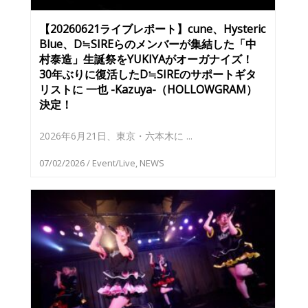
【20260621ライブレポート】cune、Hysteric
Blue、D≒SIREらのメンバーが集結した「中
村泰造」生誕祭をYUKIYAがオーガナイズ！
30年ぶりに復活したD≒SIREのサポートギタ
リストに 一也 -Kazuya-（HOLLOWGRAM）
決定！
2026年6月21日、東京・六本木に ...
07/02/2026
/
Event/Live
,
NEWS