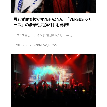
思わず腰を抜かす?!SHAZNA、「VERSUS シリ
ーズ」の豪華な共演相手を発表!!!
7月7日より、6ケ月連続配信リリー ...
07/03/2026
/
Event/Live
,
NEWS