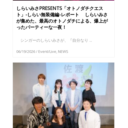
しらいみさPRESENTS「オトノダチクエス
ト」-しらい無装備編-レポート しらいみさ
が集めた、最高のオトノダチによる、爆上が
ったパーティーな一夜！
シンガーのしらいみさが、『自分なり ...
06/19/2026
/
Event/Live
,
NEWS