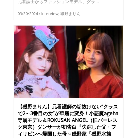
元看護士からファッションモデル、グラ ...
09/30/2024
/
Interview
,
磯野まりん
【磯野まりん】元看護師の垢抜けない“クラス
で2～3番目の女”が華麗に変身！小悪魔ageha
専属モデル＆ROKUSAN ANGEL（旧バーレス
ク東京）ダンサーが初告白『失踪した父・フ
ィリピンへ帰国した母～磯野家「磯野水族