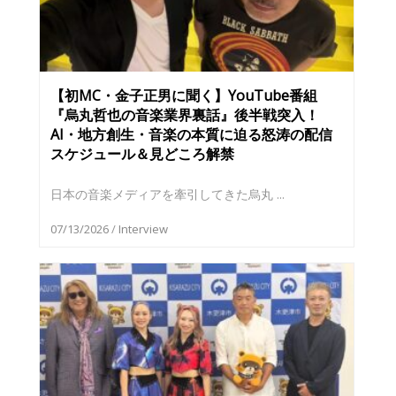
【初MC・金子正男に聞く】YouTube番組
『烏丸哲也の音楽業界裏話』後半戦突入！
AI・地方創生・音楽の本質に迫る怒涛の配信
スケジュール＆見どころ解禁
日本の音楽メディアを牽引してきた烏丸 ...
07/13/2026
/
Interview