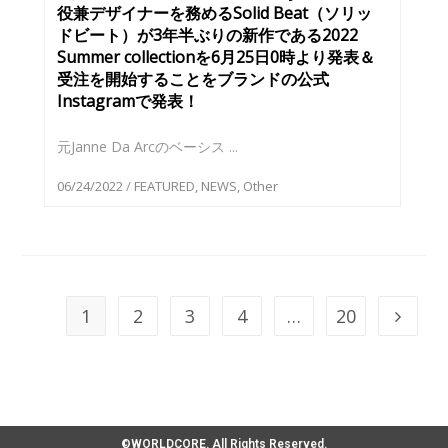
役兼デザイナーを務めるSolid Beat（ソリッ
ドビート）が3年半ぶりの新作である2022
Summer collectionを6月25日0時より発表＆
受注を開始することをブランドの公式
Instagramで発表！
元Janne Da Arcのベーシス ...
06/24/2022
/
FEATURED
,
NEWS
,
Other
1
2
3
4
…
20
©WORLDCORE. All Rights Reserved.