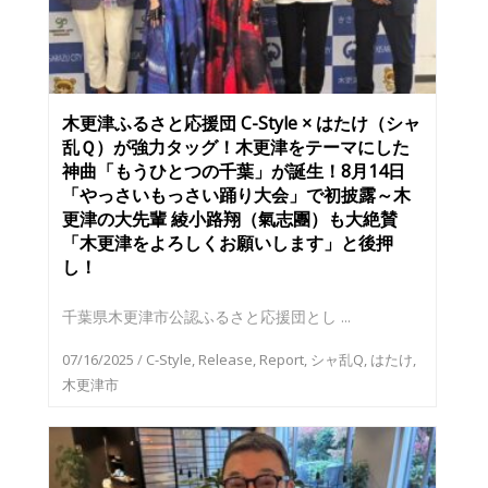
木更津ふるさと応援団 C-Style × はたけ（シャ
乱Ｑ）が強力タッグ！木更津をテーマにした
神曲「もうひとつの千葉」が誕生！8月14日
「やっさいもっさい踊り大会」で初披露～木
更津の大先輩 綾小路翔（氣志團）も大絶賛
「木更津をよろしくお願いします」と後押
し！
千葉県木更津市公認ふるさと応援団とし ...
07/16/2025
/
C-Style
,
Release
,
Report
,
シャ乱Q
,
はたけ
,
木更津市