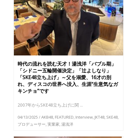
時代の流れを読む天才！湯浅洋「バブル期」
「シドニー五輪開催決定」「辻よしなり」
「SKE48立ち上げ」～父を溺愛、16才の別
れ、ディスコの世界へ没入、生涯“生意気なガ
キンチョ”です
2007年からSKE48立ち上げに関 ...
04/13/2025
/
AKB48
,
FEATURED
,
Interview
,
JKT48
,
SKE48
,
プロデューサー
,
実業家
,
湯浅洋