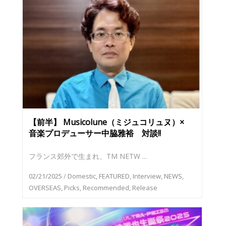
【前半】 Musicolune（ミジュコリュヌ）×
音楽プロデューサー中脇雅裕 対談!!
フランス郊外で生まれ、TM NETW ...
02/21/2025
/
Domestic
,
FEATURED
,
Interview
,
NEWS
,
OVERSEAS
,
Picks
,
Recommended
,
Release