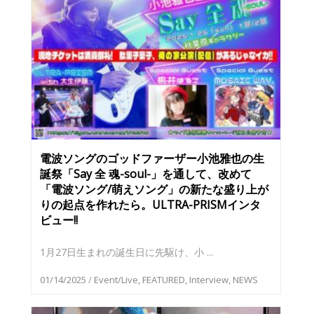
電波ソングのゴッドファーザー小池雅也の生
誕祭「Say 全 魂-soul-」を通して、改めて
「電波ソング/萌えソング」の新たな盛り上が
りの起点を作れたら。ULTRA-PRISMインタ
ビュー!!
1月27日生まれの誕生日に先駆け、小 ...
01/14/2025
/
Event/Live
,
FEATURED
,
Interview
,
NEWS