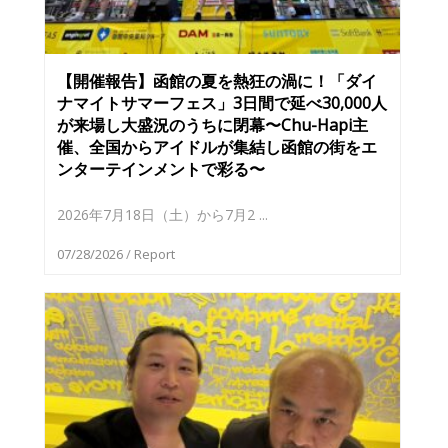
【開催報告】函館の夏を熱狂の渦に！「ダイ
ナマイトサマーフェス」3日間で延べ30,000人
が来場し大盛況のうちに閉幕〜Chu-Hapi主
催、全国からアイドルが集結し函館の街をエ
ンターテインメントで彩る〜
2026年7月18日（土）から7月2 ...
07/28/2026
/
Report