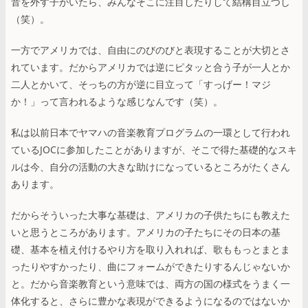
音を外す子がいたら、みんなそこに注目したりして結構目立つし
（笑）。
一方でアメリカでは、自由にのびのびと表現することが大切とさ
れています。だからアメリカでは逆にピタッと合う子が一人とか
二人とかいて、そっちの方が逆に目立って「すっげー！マジ
か！」って言われるような感じなんです（笑）。
私は以前日本でヤマハの音楽教育プログラムの一環として行われ
ているJOCに参加したことがありますが、そこで得た基礎的なスキ
ルは今、自分の活動の大きな助けになっているところがたくさん
あります。
だからそういった大事な基礎は、アメリカの子供たちにも教えた
いと思うところがあります。アメリカの子たちにその日本の基
礎、基本を植え付けるやり方を取り入れれば、歌ももっとまとま
ったりやすかったり、曲にフォームができたりするんじゃないか
と。だから音楽教育という意味では、両方の国の様式をうまく一
体化すると、さらに豊かな表現ができるようになるのではないか