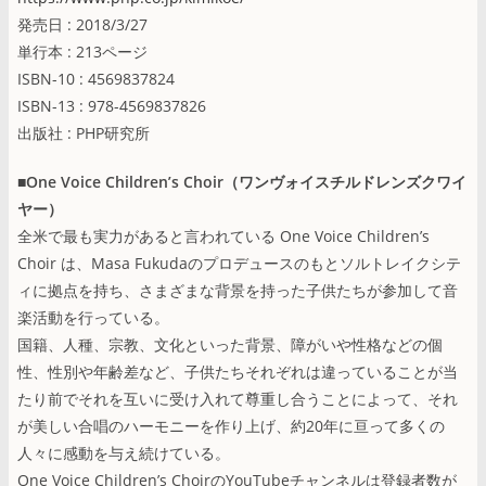
発売日 : 2018/3/27
単行本 : 213ページ
ISBN-10 : 4569837824
ISBN-13 : 978-4569837826
出版社 : PHP研究所
■One Voice Childrenʼs Choir（ワンヴォイスチルドレンズクワイ
ヤー）
全米で最も実力があると言われている One Voice Childrenʼs
Choir は、Masa Fukudaのプロデュースのもとソルトレイクシテ
ィに拠点を持ち、さまざまな背景を持った子供たちが参加して音
楽活動を行っている。
国籍、人種、宗教、文化といった背景、障がいや性格などの個
性、性別や年齢差など、子供たちそれぞれは違っていることが当
たり前でそれを互いに受け入れて尊重し合うことによって、それ
が美しい合唱のハーモニーを作り上げ、約20年に亘って多くの
人々に感動を与え続けている。
One Voice Childrenʼs ChoirのYouTubeチャンネルは登録者数が