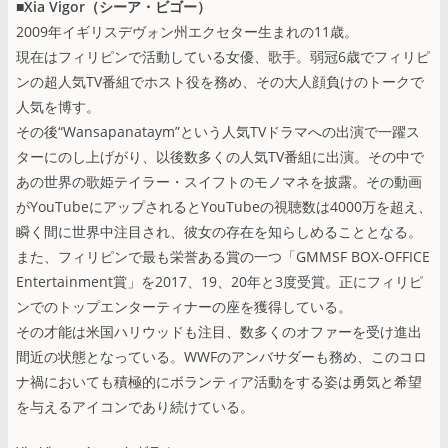
■Xia Vigor（シーア・ビゴー）
2009年イギリスデヴォン州エクセター生まれの11歳。
現在はフィリピンで活動している女優、歌手。弱冠6歳でフィリピ
ンの超人気TV番組でホスト役を務め、その大人顔負けのトークで
人気を博す。
その後“Wansapanataym”という人気TVドラマへの出演で一躍ス
ターにのし上げがり、以後数多くの人気TV番組に出演。その中で
あの世界の歌姫テイラー・スイフトのモノマネを披露。その動画
がYouTubeにアップされるとYouTubeの視聴数は4000万を超え、
瞬く間に世界中注目され、彼女の存在を知らしめることとなる。
また、フィリピンで最も栄誉ある賞の一つ「GMMSF BOX-OFFICE
Entertainment賞」を2017、19、20年と3度受賞。正にフィリピ
ンでのトップエンターティナーの座を獲得している。
その才能は米国ハリウッドも注目、数多くのオファーを受け進出
間近の状態となっている。WWFのアンバサダーも務め、このコロ
ナ禍においても積極的にボランティア活動をする姿は勇気と希望
を与えるアイコンであり続けている。