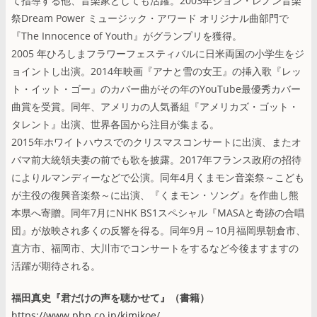
て指導する他、音楽家としても活躍。2003年ジョン・レノン音楽
祭Dream Power ミュージック・アワード オリジナル曲部門で
『The Innocence of Youth』がグランプリを獲得。
2005 年ひろしまフラワーフェスティバルに日米両国の小学生をジ
ョイントし出演。2014年映画『アナと雪の女王』の挿入歌『レッ
ト・イット・ゴー』のカバー曲がその年のYouTube最優秀カバー
曲賞を受賞。同年、アメリカの人気番組『アメリカズ・ゴット・
タレント』出演、世界各国から注目が集まる。
2015年ホワイトハウスでのクリスマスコンサートに出演、またオ
バマ前大統領夫妻の前でも歌を披露。2017年フランス政府の招待
によりルマンディーなどで公演。同年4月くまモン音楽祭～こども
が主役の復興音楽祭～に出演、『くまモン・ソング』を作曲し熊
本県へ寄贈。同年7月にNHK BS1スペシャル『MASAと奇跡の合唱
団』が放映され多くの反響を得る。同年9月～10月福岡県朝倉市、
直方市、福岡市、大川市でコンサートをするなど今後ますますの
活躍が期待される。
福田真史『君だけの声を聴かせて』（書籍）
https://www.php.co.jp/kimikoe/