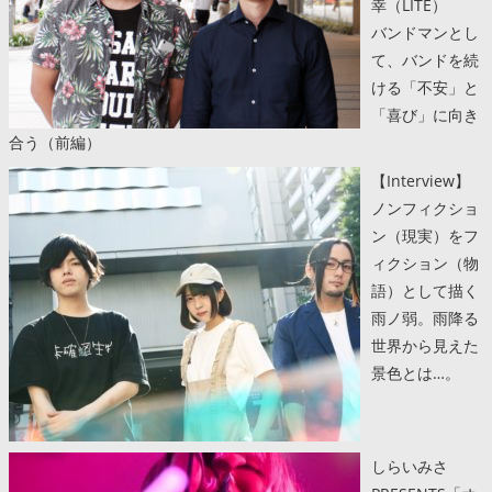
幸（LITE）
バンドマンとし
て、バンドを続
ける「不安」と
「喜び」に向き
合う（前編）
【Interview】
ノンフィクショ
ン（現実）をフ
ィクション（物
語）として描く
雨ノ弱。雨降る
世界から見えた
景色とは…。
しらいみさ