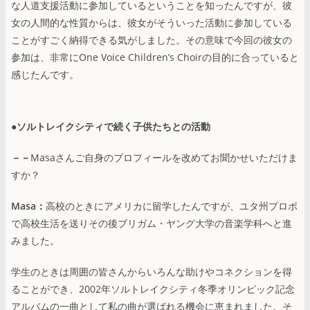
な人道支援活動に参加しているということを知ったんですが、彼
女の人間的な性質からは、彼女がそういった活動に参加している
ことがすごく納得できる気がしました。その意味で今回の彼女の
参加は、非常にOne Voice Childrenʼs Choirの目的に合っていると
感じたんです。
●ソルトレイクシティで続く子供たちとの活動
－－
Masaさんご自身のプロフィールを改めてお聞かせいただけま
すか？
Masa：
高校のときにアメリカに留学したんですが、ユタ州プロボ
で高校生活を送りその後ブリガム・ヤング大学の音楽学科へと進
みました。
学生のときは周囲の皆さんからいろんな助けやコネクションを得
ることができ、2002年ソルトレイクシティ冬季オリンピック記念
アルバムの一曲として私の曲が選ばれる機会に恵まれました。そ