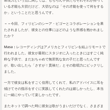
表現力という点に関しては、もちろん子供たちそれぞれが持って
いる才能も大切だけど、大切なのは「その才能を使って何をする
か」ということだと思うんです。
－－
今回、フィリピンのシーア・ビゴーとコラボレーションを果
たされましたが、彼女との仕事にはどのような所感を抱かれまし
たか？
Masa：
レコーディングはアメリカとフィリピンを結ぶリモートで
行われました。彼女が最初にスタジオに入ったときにはすごく純
粋な子供で、まだおちゃめで無邪気な女の子だと思ったんです
が、歌い出したら「さすが！貫禄だ」とその歌唱力にビックリし
ました。
一方で彼女は私をすごく信用してくれて、私のアドバイスに耳を
傾けてその指示をすぐに実践してくれたのは嬉しかったし、本当
に一緒にやっていて楽しかったです。
またネットで調べた時に彼女は歌がうまいだけでなく、さまざま