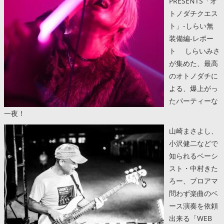
PRESENTS「オ
トノダチクエス
ト」-しらい無
装備編-レポー
ト しらいみさ
が集めた、最高
のオトノダチに
よる、爆上がっ
たパーティーな
一夜！
山崎まさよし、
小沢健二などで
知られるベーシ
スト・中村きた
ろー、プロアマ
問わず楽曲のベ
ース演奏を依頼
出来る「WEB