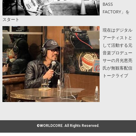
BASS
FACTORY」を
スタート
現在はデジタル
アーティストと
して活動する元
音楽プロデュー
サーの月光恵亮
氏が無観客配信
トークライブ
©WORLDCORE. All Rights Reserved.