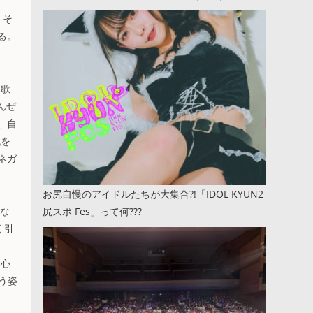
、そ
る。
に歌
んぜ
、自
代を
ネガ
お尻自慢のアイドルたちが大集合?!「IDOL KYUN2
はな
尻スポ Fes」って何???
く引
な心
いう姿