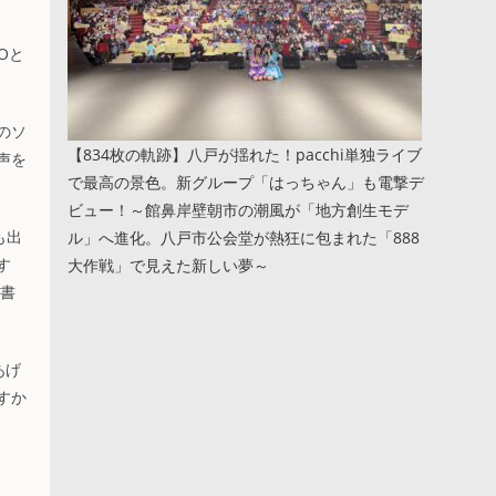
YOと
のソ
【834枚の軌跡】八戸が揺れた！pacchi単独ライブ
声を
で最高の景色。新グループ「はっちゃん」も電撃デ
ビュー！～館鼻岸壁朝市の潮風が「地方創生モデ
も出
ル」へ進化。八戸市公会堂が熱狂に包まれた「888
す
大作戦」で見えた新しい夢～
切書
あげ
すか