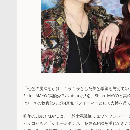
「七色の魔法をかけ、キラキラとした夢と希望を与えてゆく」
Sister MAYO/高橋秀幸/Natsuoの3名。Sister 
はTUBEの物真似など物真似パフォーマーとして支持を得
昨年のSister MAYOは、「騎士竜戦隊リュウソウジ
ビッコたちと「ケボーンダンス」を踊る経験を重ねてきた(