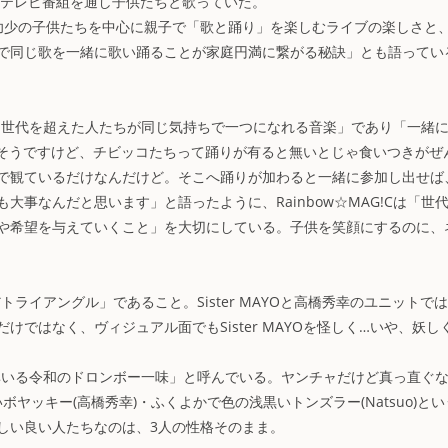
てテレビ番組を通し子供たちと歌っていた。
幼少の子供たちを中心に親子で「歌と踊り」を楽しむライブの楽しさと
で同じ歌を一緒に歌い踊ることが家庭円満に繋がる秘訣」とも語ってい
が、「世代を超えた人たちが同じ気持ちで一つになれる音楽」であり「一緒
大人もそうですけど、チビッコたちって踊りが有ると無いとじゃ食いつきがぜ
で観ているだけなんだけど。そこへ踊りが加わると一緒に参加し出せば
事なんだと思います」と語ったように、Rainbow☆MAG!Cは「世
や希望を与えていくこと」を大切にしている。子供を笑顔にするのに、
だトライアングル」であること。Sister MAYOと高橋秀幸のユニットで
だけではなく、ヴィジュアル面でもSister MAYOを怪しく…いや、妖し
ョ様率いる令和のドロンボー一味」と呼んでいる。ヤンチャだけど真っ直ぐ
白いボヤッキー(高橋秀幸)・ふくよかで色の浅黒いトンズラー(Natsuo)と
しい良い人たちなのは、3人の性格そのまま。