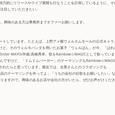
精力的にリリースやライブ展開も行なうことを計画しているように、そ
にも注目していただきたい。
ので。興味のある方は事務所までオファーお願いします。
ートしています。たとえば、上野アメ横ウェルカムモールの公式キャラ
けど。そのウェルモパンダを用いたお菓子「ウェルぱん」が今、「はれ
er MAYO/作曲:高橋秀幸、歌をRainbow☆MAG!Cとして歌ってい
らは非公認なんですけど、「ドムドムバーガー」のテーマソングもRainbow☆MAG!
されたらと思っています。最近では、企業さんとのコラボソングも
ちの商品のテーマソングを作ってよ」「うちの会社の社歌をお願いしたい」
し、作りますので。興味のあるお店や会社の方がいたら、ぜひお声がけくだ