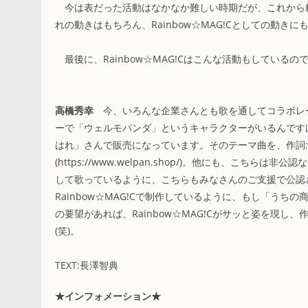
今は表だった活動はなかなか難しい時期だが、これから
れの動きはもちろん、Rainbow☆MAG!Cとしての動き
最後に、Rainbow☆MAG!Cはこんな活動もしている
高橋秀幸
今、いろんな企業さんとも歌を通してコラボレ
ーで「ウェルモパンダ」というキャラクターがいるんです
はれ」さんで販売になっています。そのテーマ曲を、作詞:Sist
(https://www.welpan.shop/)。他にも、こち
して歌っているように、こちらもみなさんのご支援で公認
Rainbow☆MAG!Cで制作しているように、もし「う
の要望があれば、Rainbow☆MAG!Cがサッと姿を現
(笑)。
TEXT:長澤智典
★インフォメーション★