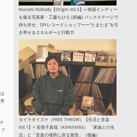
Nozomi Nobody【Origin Vol.5】× 韓国インディー
を撮る写真家・工藤ちひろ [前編] バックステージで
待ち伏せ、DIYレコードショップーー“たまたま”を引
き寄せるエネルギーと行動力
ーは
夏男
タイラダイスケ（FREE THROW）【生活と音楽
のチ
Vol.1】× 安孫子真哉（KiliKiliVilla） 「家族との生
ップ
活」と「音楽の場所に戻る覚悟」（後編）