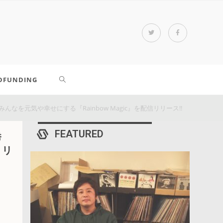
DFUNDING
て、みんなを元気や幸せにする『Rainbow Magic』を配信リリース!!
FEATURED
秀
リリ