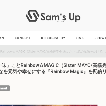
MN
CONCEPT
DISCOGRAPHY
LINK
CROW
ainbow☆MAG!C（Sister MAYO/高橋秀幸/Natsuo)、七色の魔法をかけ
」ことRainbow☆MAG!C（Sister MAYO/高橋
なを元気や幸せにする『Rainbow Magic』を配信
mail