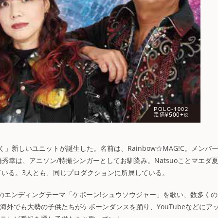
新しいユニットが誕生した。名前は、Rainbow☆MAG!C。メンバ
MAYOと高橋秀幸は、アニソン/特撮シンガーとしてお馴染み。Natsuoことマエダ
ている。3人とも、同じプロダクションに所属している。
ャー」のエンディングテーマ「ケボーン!シュウソウジャー」を歌い、数多く
海外でも大勢の子供たちがケボーンダンスを踊り、YouTubeなどにア