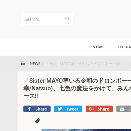
Search...
NEWS
COLU
NEWS
「Sister MAYO率いる令和のドロンボー一味」ことR
「Sister MAYO率いる令和のドロンボー一味
幸/Natsuo)、七色の魔法をかけて、みん
ース!!
Share
Tweet
Share
E