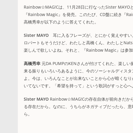
Rainbow☆MAG!Cは、11月28日に行なったSiste
『Rainbow Magic』を発売。このたび、CD盤に続き『Ra
高橋秀幸が以下のように答えてくれた。
Sister MAYO
耳に入るフレーズが、とにかく覚えやすい
ロパートもそうだけど、わたしと高橋くん、わたしとNat
楽しんで欲しいよね。それと、『Rainbow Magic』は
高橋秀幸
元DA PUMPのKENさんが付けてくれた、楽
来る振りもいろいろあるように、今のソーシャルディスタ
よ。今は、いろんなことが出来ないことから心が暗くなりがち
いてないです。「希望を持って」という歌詞がすっと心へ
Sister MAYO
Rainbow☆MAG!Cの存在自体が前向
る存在だから。なのに、うちらがネガティブだったら、意
ら。