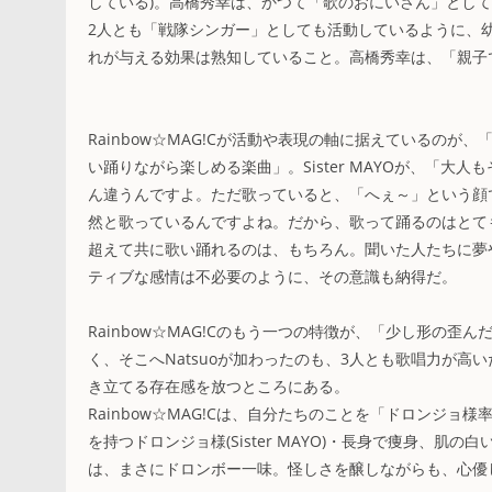
している)。高橋秀幸は、かつて「歌のおにいさん」とし
2人とも「戦隊シンガー」としても活動しているように、
れが与える効果は熟知していること。高橋秀幸は、「親子
Rainbow☆MAG!Cが活動や表現の軸に据えているの
い踊りながら楽しめる楽曲」。Sister MAYOが、「
ん違うんですよ。ただ歌っていると、「へぇ～」という顔
然と歌っているんですよね。だから、歌って踊るのはとても大
超えて共に歌い踊れるのは、もちろん。聞いた人たちに夢
ティブな感情は不必要のように、その意識も納得だ。
Rainbow☆MAG!Cのもう一つの特徴が、「少し形の歪ん
く、そこへNatsuoが加わったのも、3人とも歌唱力が高い
き立てる存在感を放つところにある。
Rainbow☆MAG!Cは、自分たちのことを「ドロンジ
を持つドロンジョ様(Sister MAYO)・長身で痩身、肌の
は、まさにドロンボー一味。怪しさを醸しながらも、心優