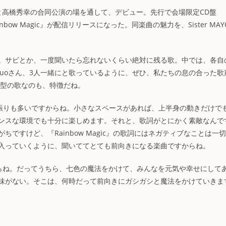
r MAYOと高橋秀幸の合同公演の場を通して、デビュー。先行で会場限定CD盤
inbow Magic』が配信リリースになった。同楽曲の魅力を、Sister MA
。サビとか、一度聞いたら忘れないくらい絶対に残る歌。中では、各自
suoさん、3人一緒にと歌っているように、ぜひ、私たちの息の合った歌
参加型の歌なのも、特徴だね。
しい振りも多いですからね。小さなスペースがあれば、上半身の動きだけで
ンスな環境でも十分に楽しめます。それと、歌詞がとにかく素敵なんで
ですけど、『Rainbow Magic』の歌詞にはネガティブなことは一
入っていくように、聞いててとても前向きになる楽曲ですからね。
きだからね。だってうちら、七色の魔法をかけて、みんなを元気や幸せにして
味がない。そこは、何時だって前向きにガシガシと魔法をかけていきま