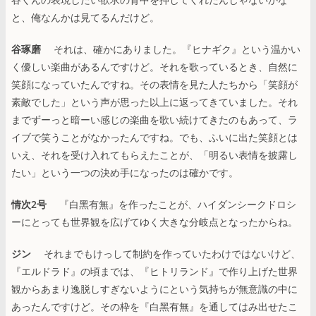
と、俺なんかは見てるんだけど。
谷琢磨
それは、確かにありました。『ヒナギク』という温かい
く優しい楽曲があるんですけど。それを歌っているとき、自然に
笑顔になっていたんですね。その表情を見た人たちから「笑顔が
素敵でした」という声が思った以上に返ってきていました。それ
までずーっと暗ーい感じの楽曲を歌い続けてきたのもあって、ラ
イブで笑うことがなかったんですね。でも、ふいに出た笑顔とは
いえ、それを受け入れてもらえたことが、「明るい表情を披露し
たい」という一つの決め手になったのは確かです。
情次2号
『白黑有無』を作ったことが、ハイダンシークドロシ
ーにとっても世界観を広げてゆく大きな分岐点となったからね。
ジン
それまでもけっして制約を作っていたわけではないけど、
『エルドラド』の頃までは、『ヒトリランド』で作り上げた世界
観からあまり逸脱しすぎないようにという気持ちが無意識の中に
あったんですけど。その枠を『白黑有無』を通してはみ出せたこ