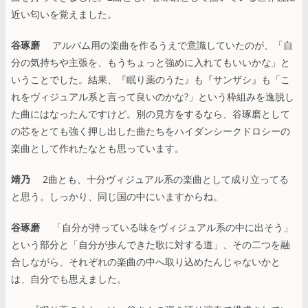
近い匂いを覚えました。
谷琢磨
アルバム用の楽曲を作るうえで意識していたのが、「自
分の気持ちや主張を、もうちょっと強めに入れてもいいかな」と
いうことでした。結果、『眠り薬のうた』も『サンザシ』も「こ
れをヴィジュアル系と言って良いのかな?」という枠組みを逸脱し
た曲にはなったんですけど。別の見方をするなら、谷琢磨として
の芯をとても強く押し出した曲たちをハイダンシークドロシーの
楽曲として作れたなとも思っています。
靖乃
2曲とも、十分ヴィジュアル系の楽曲として成り立ってる
と思う。しっかり、同じ国の中にいますからね。
谷琢磨
「自分が持っている味をヴィジュアル系の中に出そう」
という部分と「自分が歩んできた歌に対する道」、その二つを融
合しながら、それぞれの楽曲の中へ取り込めたんじゃないかと
は、自分でも思えました。