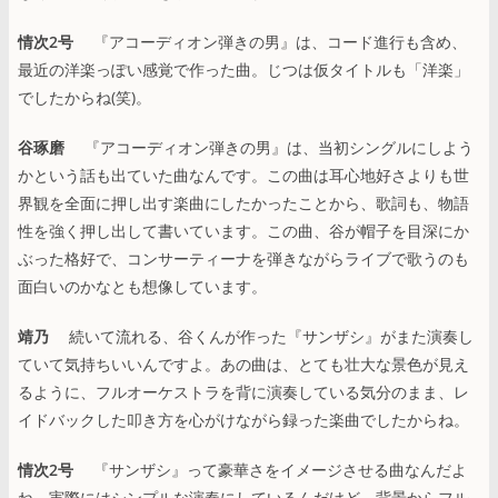
情次2号
『アコーディオン弾きの男』は、コード進行も含め、
最近の洋楽っぽい感覚で作った曲。じつは仮タイトルも「洋楽」
でしたからね(笑)。
谷琢磨
『アコーディオン弾きの男』は、当初シングルにしよう
かという話も出ていた曲なんです。この曲は耳心地好さよりも世
界観を全面に押し出す楽曲にしたかったことから、歌詞も、物語
性を強く押し出して書いています。この曲、谷が帽子を目深にか
ぶった格好で、コンサーティーナを弾きながらライブで歌うのも
面白いのかなとも想像しています。
靖乃
続いて流れる、谷くんが作った『サンザシ』がまた演奏し
ていて気持ちいいんですよ。あの曲は、とても壮大な景色が見え
るように、フルオーケストラを背に演奏している気分のまま、レ
イドバックした叩き方を心がけながら録った楽曲でしたからね。
情次2号
『サンザシ』って豪華さをイメージさせる曲なんだよ
ね。実際にはシンプルな演奏にしているんだけど、背景からフル