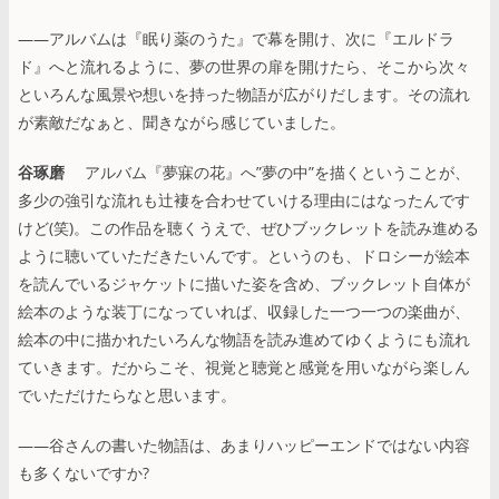
――アルバムは『眠り薬のうた』で幕を開け、次に『エルドラ
ド』へと流れるように、夢の世界の扉を開けたら、そこから次々
といろんな風景や想いを持った物語が広がりだします。その流れ
が素敵だなぁと、聞きながら感じていました。
谷琢磨
アルバム『夢寐の花』へ”夢の中”を描くということが、
多少の強引な流れも辻褄を合わせていける理由にはなったんです
けど(笑)。この作品を聴くうえで、ぜひブックレットを読み進める
ように聴いていただきたいんです。というのも、ドロシーが絵本
を読んでいるジャケットに描いた姿を含め、ブックレット自体が
絵本のような装丁になっていれば、収録した一つ一つの楽曲が、
絵本の中に描かれたいろんな物語を読み進めてゆくようにも流れ
ていきます。だからこそ、視覚と聴覚と感覚を用いながら楽しん
でいただけたらなと思います。
――谷さんの書いた物語は、あまりハッピーエンドではない内容
も多くないですか?