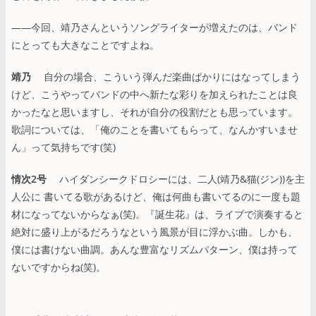
――今回、靖乃さんというソングライターが増えたのは、バンド
にとっても大きなことですよね。
靖乃
自分の場合、こういう弾んだ楽曲ばかりにはなってしまう
けど、こうやってバンドの中へ新たな彩りを加えられたことは良
かったなと思いますし、それが自分の役割だとも思っています。
歌詞については、「俺のことを書いてもらって、なんかすいませ
ん」って気持ちです(笑)
情次2号
ハイダンシークドロシーには、二人(靖乃&猫(ジン))を主
人公に 書いてる歌があるけど、俺は何曲も書いてるのに一度も題
材になってないからなぁ(笑)。『誕生花』は、ライブで演奏すると
絶対に盛り上がるだろうなという風景が目に浮かぶ曲。しかも、
僕には書けない曲調。あんな豊富なリズムパターン、僕は持って
ないですからね(笑)。