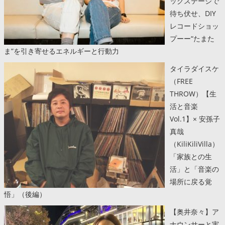
ックステージで
待ち伏せ、DIY
レコードショッ
プーー“たまた
ま”を引き寄せるエネルギーと行動力
タイラダイスケ
（FREE
THROW）【生
活と音楽
Vol.1】× 安孫子
真哉
（KiliKiliVilla）
「家族との生
活」と「音楽の
場所に戻る覚
悟」（後編）
【奥井奈々】ア
ナウンサーと実