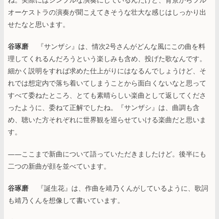
オーケストラの演奏が聞こえてきそうな壮大な感じはしっかり出
せたなと思います。
谷琢磨
『サンザシ』は、情次2号さんがどんな風にこの曲を料
理してくれるんだろうという楽しみも含め、投げた歌なんです。
細かく説明をすれば求めた仕上がりにはなるんでしょうけど、そ
れでは想定内で落ち着いてしまうことから面白くないなと思って
すべて委ねたところ、とても素晴らしい楽曲として返してくださ
ったように、委ねて正解でしたね。『サンザシ』は、曲調も含
め、聴いた方それぞれに世界観を巡らせていける楽曲だと思いま
す。
――ここまで新曲について語っていただきましたけど。後半にも
二つの新曲が顔を並べています。
谷琢磨
『誕生花』は、作曲を靖乃くんがしているように、歌詞
も靖乃くんを想像して書いています。