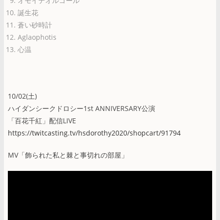
オモイデオルゴール
誕生花
蒼い砂時計
Aglaophotis
心温
10/02(土)
ハイダンシークドロシー1st ANNIVERSARY公演
「百花千紅」配信LIVE
https://twitcasting.tv/hsdorothy2020/shopcart/91794
MV「飾られた私と棘と事切れの部屋」