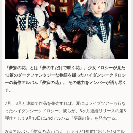
『夢寐の花』とは「夢の中だけで咲く花」。少女ドロシーが見た
13篇のダークファンタジーな物語を綴ったハイダンシークドロシ
ーの新作アルバム『夢寐の花』。 その魅力をメンバーが語り尽く
す。
7月、8月と連続で作品を発売すれば、夏にはライブツアーも行な
ったハイダンシークドロシー。彼らが、3ヶ月連続リリースの第3
弾作として9月18日に2ndアルバム『夢寐の花』を発売する。
2ndアルバム『夢寐の花』には、ちょうど1年前に出した1stアル