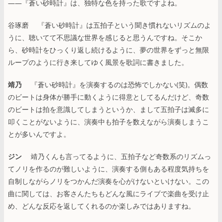
――『蒼い砂時計』は、独特な色を持った歌ですよね。
谷琢磨 『蒼い砂時計』は五拍子という聞き慣れないリズムのよ
うに、聴いてて不思議な世界を感じると思うんですね。そこか
ら、砂時計をひっくり返し続けるように、夢の世界をずっと無限
ループのように行き来してゆく風景を歌詞に書きました。
靖乃
『蒼い砂時計』を演奏するのは恐怖でしかない(笑)。偶数
のビートは身体が勝手に動くように得意としてるんだけど、奇数
のビートは拍を意識してしまうというか、まして五拍子は滅多に
叩くことがないように、演奏中も拍子を数えながら演奏しまうこ
とが多いんですよ。
ジン
靖乃くんも言ってるように、五拍子など奇数系のリズムっ
てノリを作るのが難しいように、演奏する側もある程度気持ちを
自制しながらノリをつかんだ演奏を心がけないといけない。この
曲に関しては、お客さんたちもどんな風にライブで楽曲を受け止
め、どんな反応を返してくれるのか楽しみではありますね。