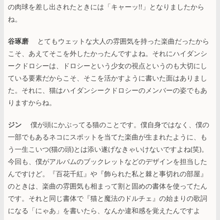
の肉球を差し出されたときには「キャーッ!!」となりましたから
ね。
谷琢磨
とてもウェットな大人の雰囲気を持った楽曲だったから
こそ、あえてそこを外したかったんですよね。それにハイダンシ
ークドロシーは、ドロシーという少女の視点というのも大切にし
ている要素だからこそ、そこを活かすように書いた面はありまし
た。それに、猫はハイダンシークドロシーのメンバーの姿でもあ
りますからね。
ジン
僕が頭にかぶってる猫のことです。僕自身ではなく、僕の
一部でもあるネコにスポットを当てた楽曲が生まれたように、も
う一生こいつ(猫の頭)とは添い遂げなきゃいけないですよね(笑)。
今回も、僕がアルバムのブックレットなどのデザインを担当した
んですけど。『百花千紅』や『飾られた私と棘と事切れの部屋』
のときは、楽曲の雰囲気も相まって割と固めの書体を使ってたん
です。それと同じ書体で『猫と魔法のドルチェ』の始まりの歌詞
になる「にゃあ」を書いたら、なんか違和感を覚えたんですよ