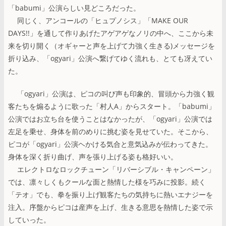
「babumi」公演らしい見どころだった。
同じく、アンコールの「ヒュプノシス」「MAKE OUR
DAYS!!」を通して作りあげたアゲアゲなノリの中へ、ここから未
来を切り開く（オギャーと声を上げて力強く生きる)メッセージを
折り込み、「ogyari」公演へ繋げてゆく流れも、とても冴えてい
た。
「ogyari」公演は、ピコの叫び声も印象的、冒頭から力強く観
客たちを煽るように歌った「村人A」からスタート。「babumi」
公演ではお立ち台を使うことはなかったが、「ogyari」公演では
左足を乗せ、身体を前のめりに挑む姿を見せていた。そこから、
ピコが「ogyari」公演ヘかける気合と意気込みが伝わってきた。
身体を深く折り曲げ、声を張り上げる姿も格好いい。
エレクトロなロックチューン「リバーシブル・キャンペーン」
では、凛々しくもクールな面と熱情した様を巧みに投影。続く
「テオ」でも、拳を振り上げ観客たちの気持ちに熱いエナジーを
注入。序盤からピコは産声を上げ、生きる意思を熱情した姿で示
していった。