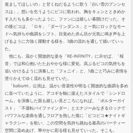
覚ましてほしいの」と甘くねだるように歌う「白い雪のプンンセ
スは」。想いを乞うようにピコに歌われ、胸をキュンとときめか
す人たちも多かったように、ファンには嬉しい幕開けだった。そ
の後ピコは、「ロキ」「ダーリンダンス」と一気にロックなモー
ドへ気持ちや曲調をシフト。目覚めた赤ん坊が元気に鳴き声を上
げるように力強く躍動する様を、3曲の流れを通して描いていっ
た。
他にも、温かく開放的な姿を「RE-INFINITY」に示せば、「桜
音」では和心抱いたたおやかな様に変化。高ぶるピコの気持ちを
追いかけるように演奏した「フォニイ」と、1曲ごと巧みに表情を
塗りかえてゆく流れも見せていた。
「babumi」公演は、温かい音楽性や明るく開放的な曲調を多め
に並べていたように、アコギを軸に据えたスタイルで「シンドロ
ーム」を演奏した面も嬉しい見どころになれば、「ポルターガイ
スト」「不退転バイファインダー」とエナジーみなぎるロックで
パワフルな楽曲を通しフロアを熱した後に「ピコピコ★ナイトギ
ャラクシー」を歌い、この空間を気持ち跳ねる最高のパーティー
空間に染めあげ、華やかに彩る様も見せていった。そこも、