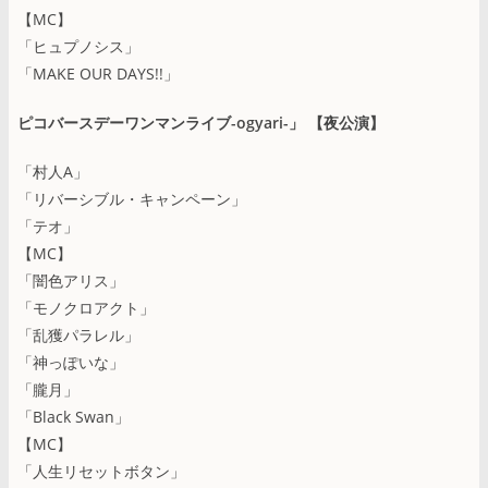
【MC】
「ヒュプノシス」
「MAKE OUR DAYS!!」
ピコバースデーワンマンライブ-ogyari-」 【夜公演】
「村人A」
「リバーシブル・キャンペーン」
「テオ」
【MC】
「闇色アリス」
「モノクロアクト」
「乱獲パラレル」
「神っぽいな」
「朧月」
「Black Swan」
【MC】
「人生リセットボタン」