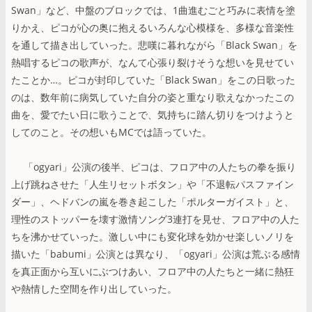
Swan」など、中盤のブロックでは、1曲進むごと巧みに表情を塗
りかえ、ピコが心の奥に抱えるいろんな心模様を、多様な音楽性
を通して描き出していった。悲嘆に暮れながら「Black Swan」を
熱唱するピコの歌声が、なんて心張り裂けそうな想いを見せてい
たことか…。ピコが封印していた「Black Swan」をこの日歌った
のは、数年前に病気していた自分の姿と重なり歌えなかったこの
曲を、愛でたい日に歌うことで、気持ちに踏ん切りをつけようと
してのこと。その想いもMCでは語っていた。
「ogyari」公演の後半、ピコは、フロア中の人たちの拳を振り
上げ跳ねさせた「人生リセットボタン」や「不退転パスファイン
ダー」、ヘドバンの嵐を巻き起こした「ポルターガイスト」と、
理性のストッパーを壊す激情ソング3連打を見せ、フロア中の人た
ちを沸かせていった。激しい中にも変化球を効かせ楽しいノリを
描いた「babumi」公演とは異なり、「ogyari」公演は荒ぶる感情
を真正面から互いにぶつけあい、フロア中の人たちと一緒に熱狂
や熱情した空間を作り出していった。