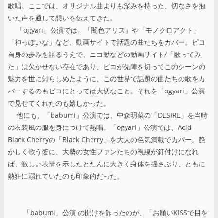
歌唱。ここでは、オリジナル曲よりも深みを持った、切なさを抱
いた声を通して想いを伝えてきた。
「ogyari」公演では、「闇色アリス」や「モノクロアクト」
「神っぽいな」など、動画サイトで話題の曲たちをカバー。ピコ
自身の歩みを語るうえで、ニコ動などの動画サイト/「歌ってみ
た」は欠かせない存在であり、ピコが先陣を切ってこのシーンの
魅力を世に知らしめたように、この世界で話題の曲たちの歌をカ
バーするのもピコにとっては大切なこと。それを「ogyari」公演
で見せてくれたのも嬉しかった。
他にも、「babumi」公演では、中森明菜の「DESIRE」を当時
の衣装風の服を身につけて熱唱。「ogyari」公演では、Acid
Black Cherryの「Black Cherry」を大人の色気満載でカバー。艶
かしく歌う姿に、大勢の女性ファンたちの視線が釘付けになれ
ば、激しい表情を示したとたんに大きく身体を揺さぶり、ともに
熱狂に溺れていたのも印象的だった。
「babumi」公演 の開けを飾ったのが、「お願いKISSで目を