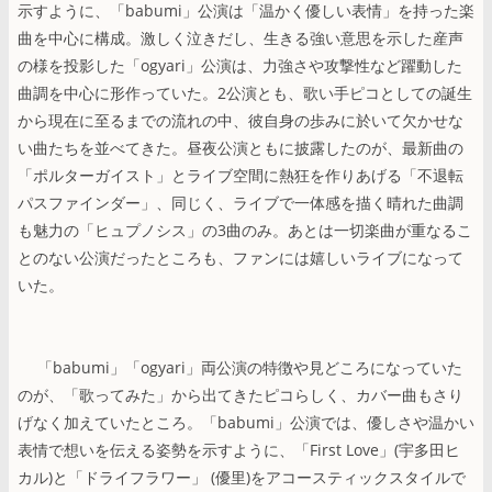
示すように、「babumi」公演は「温かく優しい表情」を持った楽
曲を中心に構成。激しく泣きだし、生きる強い意思を示した産声
の様を投影した「ogyari」公演は、力強さや攻撃性など躍動した
曲調を中心に形作っていた。2公演とも、歌い手ピコとしての誕生
から現在に至るまでの流れの中、彼自身の歩みに於いて欠かせな
い曲たちを並べてきた。昼夜公演ともに披露したのが、最新曲の
「ポルターガイスト」とライブ空間に熱狂を作りあげる「不退転
パスファインダー」、同じく、ライブで一体感を描く晴れた曲調
も魅力の「ヒュプノシス」の3曲のみ。あとは一切楽曲が重なるこ
とのない公演だったところも、ファンには嬉しいライブになって
いた。
「babumi」「ogyari」両公演の特徴や見どころになっていた
のが、「歌ってみた」から出てきたピコらしく、カバー曲もさり
げなく加えていたところ。「babumi」公演では、優しさや温かい
表情で想いを伝える姿勢を示すように、「First Love」(宇多田ヒ
カル)と「ドライフラワー」 (優里)をアコースティックスタイルで