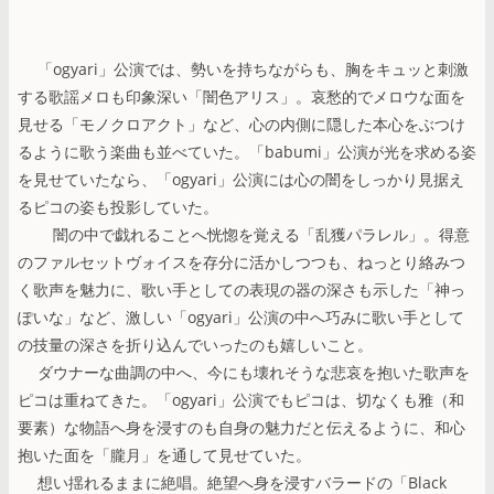
「ogyari」公演では、勢いを持ちながらも、胸をキュッと刺激
する歌謡メロも印象深い「闇色アリス」。哀愁的でメロウな面を
見せる「モノクロアクト」など、心の内側に隠した本心をぶつけ
るように歌う楽曲も並べていた。「babumi」公演が光を求める姿
を見せていたなら、「ogyari」公演には心の闇をしっかり見据え
るピコの姿も投影していた。
闇の中で戯れることへ恍惚を覚える「乱獲パラレル」。得意
のファルセットヴォイスを存分に活かしつつも、ねっとり絡みつ
く歌声を魅力に、歌い手としての表現の器の深さも示した「神っ
ぽいな」など、激しい「ogyari」公演の中へ巧みに歌い手として
の技量の深さを折り込んでいったのも嬉しいこと。
ダウナーな曲調の中へ、今にも壊れそうな悲哀を抱いた歌声を
ピコは重ねてきた。「ogyari」公演でもピコは、切なくも雅（和
要素）な物語へ身を浸すのも自身の魅力だと伝えるように、和心
抱いた面を「朧月」を通して見せていた。
想い揺れるままに絶唱。絶望へ身を浸すバラードの「Black