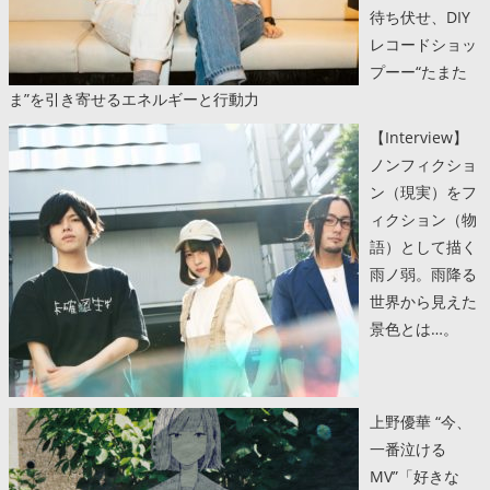
待ち伏せ、DIY
レコードショッ
プーー“たまた
ま”を引き寄せるエネルギーと行動力
【Interview】
ノンフィクショ
ン（現実）をフ
ィクション（物
語）として描く
雨ノ弱。雨降る
世界から見えた
景色とは…。
上野優華 “今、
一番泣ける
MV”「好きな