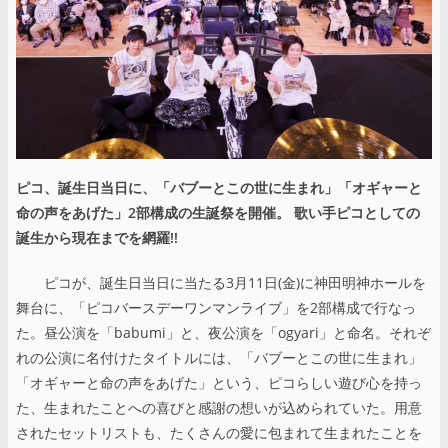
ピコ、誕生日当日に、「バブーとこの世に生まれ」「オギャーと
命の声をあげた」2部構成の生誕祭を開催。 歌い手ピコとしての
誕生から現在までを網羅!!
ピコが、誕生日当日に当たる3月11日(金)に神田明神ホールを
舞台に、「ピコバースデーワンマンライブ」を2部構成で行なっ
た。昼公演を「babumi」と、夜公演を「ogyari」と命名。それぞ
れの公演に名付けたタイトルには、「バブーとこの世に生まれ」
「オギャーと命の声をあげた」という、ピコらしい遊び心を持っ
た、生まれたことへの喜びと感謝の想いが込められていた。用意
されたセットリストも、たくさんの愛に包まれて生まれたことを