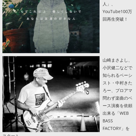
人」、
YouTube100万
回再生突破！
山崎まさよし、
小沢健二などで
知られるベーシ
スト・中村きた
ろー、プロアマ
問わず楽曲のベ
ース演奏を依頼
出来る「WEB
BASS
FACTORY」を
スタート