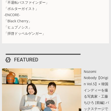
「不退転パスファインダー」
「ポルターガイスト」
-ENCORE-
「Black Cherry」
「ヒュプノシス」
「拝啓ドッペルゲンガー」
FEATURED
Nozomi
Nobody【Origi
n Vol.5】× 韓国
インディーを撮
る写真家・工藤
ちひろ [前編] バ
ックステージで