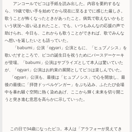
アンコールでピコは手紙を読み出した。内容を要約するな
ら、19歳で歌い手を始めてから現在に至るまでに感じた厳しさ。
歌うことが怖くなったときがあったこと。病気で歌えないかもと
いう状況へ追い込まれたこと。でも、いつもみんなの応援の声で
助けられ、今日も、これからも歌うことができれば、歌でみんな
へ想いを返したいとも語っていた。
「babumi」公演「ogyari」公演ともに、「ヒュプノシス」を
歌いだすところで、ピコの誕生日を祝うためにバースデーケーキ
が登場。「babumi」公演はサプライズとして本人は驚いていた
が、「ogyari」公演はお約束の展開としてピコは楽しんでいた。
「ogyari」公演も、最後は「ヒュプノシス」で心を開放し、最
後の最後に「拝啓ドッペルゲンガー」をぶち込み、ふたたび会場
中を暴れ騒ぐ空間に熱く染めあげ、ここから輝く未来を切り開こ
うと突き進む意思を高らかに示していった。
この日で34歳になったピコ。本人は「アラフォーが見えてき