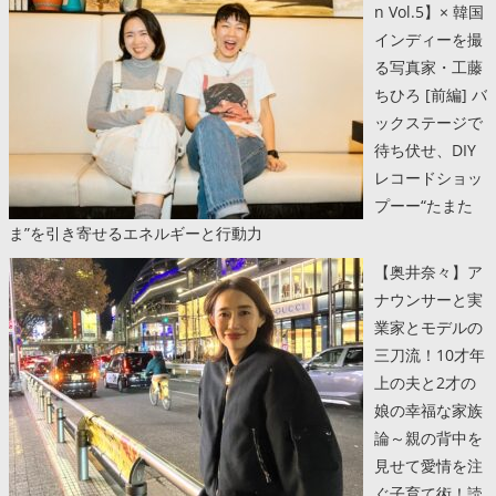
n Vol.5】× 韓国
インディーを撮
る写真家・工藤
ちひろ [前編] バ
ックステージで
待ち伏せ、DIY
レコードショッ
プーー“たまた
ま”を引き寄せるエネルギーと行動力
【奥井奈々】ア
ナウンサーと実
業家とモデルの
三刀流！10才年
上の夫と2才の
娘の幸福な家族
論～親の背中を
見せて愛情を注
ぐ子育て術！読