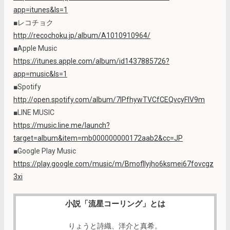
app=itunes&ls=1
■レコチョク
http://recochoku.jp/album/A1010910964/
■Apple Music
https://itunes.apple.com/album/id1437885726?
app=music&ls=1
■Spotify
http://open.spotify.com/album/7IPfhywTVCfCEQvcyFlV9m
■LINE MUSIC
https://music.line.me/launch?
target=album&item=mb000000000172aab2&cc=JP
■Google Play Music
https://play.google.com/music/m/Bmofllyjho6ksmei67fovcgz
3xi
小説「流星コーリング」とは
りょうと詩織、洋介と真希。