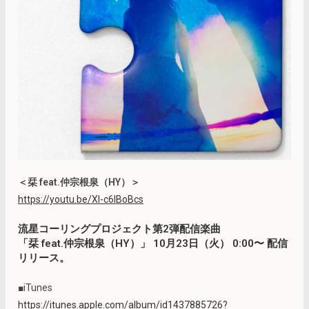
＜栞 feat.仲宗根泉（HY）＞
https://youtu.be/XI-c6IBoBcs
流星コーリングプロジェクト第2弾配信楽曲
「栞 feat.仲宗根泉（HY）」 10月23日（火） 0:00〜 配信
リリース。
■iTunes
https://itunes.apple.com/album/id1437885726?