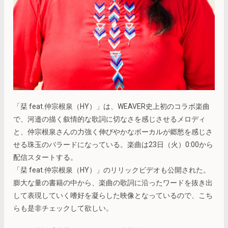
「栞 feat.仲宗根泉（HY）」は、WEAVER史上初のコラボ楽曲
で、河邉の描く叙情的な歌詞に切なさを感じさせるメロディ
と、仲宗根泉さんの力強く伸びやかなボーカルが郷愁を感じさ
せる珠玉のバラードになっている。楽曲は23日（火）0:00から
配信スタートする。
「栞 feat.仲宗根泉（HY）」のリリックビデオも公開された。
膨大な量の書籍の中から、楽曲の歌詞に沿ったワードを抜き出
して表現していく嗜好を凝らした映像となっているので、こち
らも是非チェックして欲しい。