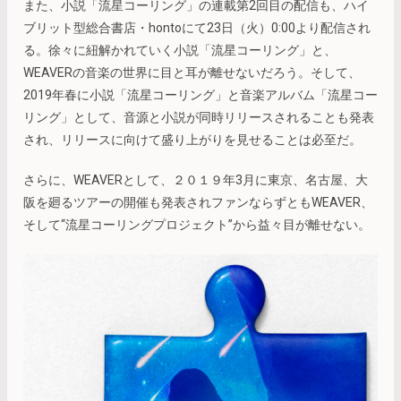
また、小説「流星コーリング」の連載第2回目の配信も、ハイ
ブリット型総合書店・hontoにて23日（火）0:00より配信され
る。徐々に紐解かれていく小説「流星コーリング」と、
WEAVERの音楽の世界に目と耳が離せないだろう。そして、
2019年春に小説「流星コーリング」と音楽アルバム「流星コー
リング」として、音源と小説が同時リリースされることも発表
され、リリースに向けて盛り上がりを見せることは必至だ。
さらに、WEAVERとして、２０１９年3月に東京、名古屋、大
阪を廻るツアーの開催も発表されファンならずともWEAVER、
そして“流星コーリングプロジェクト”から益々目が離せない。