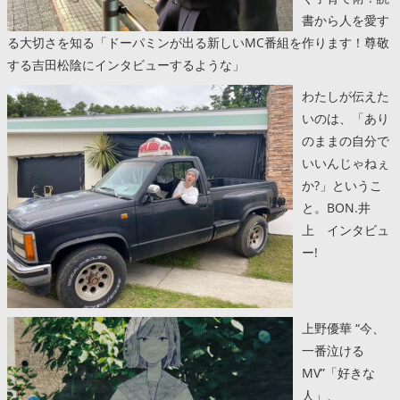
書から人を愛す
る大切さを知る「ドーパミンが出る新しいMC番組を作ります！尊敬
する吉田松陰にインタビューするような」
わたしが伝えた
いのは、「あり
のままの自分で
いいんじゃねぇ
か?」というこ
と。BON.井
上 インタビュ
ー!
上野優華 “今、
一番泣ける
MV”「好きな
人」、