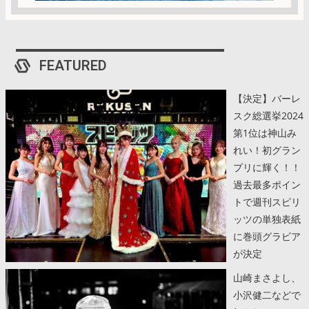
FEATURED
【決定】バーレ
スク総選挙2024
第1位は神山み
れい！初グラン
プリに輝く！！
過去最多ポイン
トで週刊スピリ
ッツの単独表紙
に巻頭グラビア
が決定
山崎まさよし、
小沢健二などで