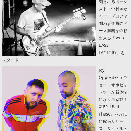
知られるベーシ
スト・中村きた
ろー、プロアマ
問わず楽曲のベ
ース演奏を依頼
出来る「WEB
BASS
FACTORY」を
スタート
Joy
Opposites（ジ
ョイ・オポゼィ
ッツ）が新体制
になり再始動！
新EP『Bad
Phase』を7/10
に配信リリー
ス。タイトルト