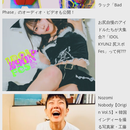
ラック「Bad
Phase」のオーディオ・ビデオも公開！
お尻自慢のアイ
ドルたちが大集
合?!「IDOL
KYUN2 尻スポ
Fes」って何???
Nozomi
Nobody【Origi
n Vol.5】× 韓国
インディーを撮
る写真家・工藤