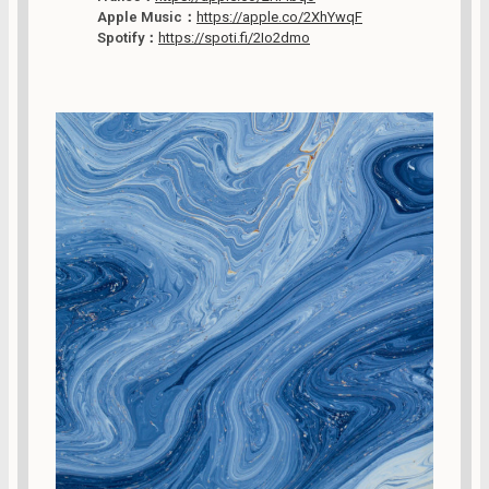
Apple Music：
https://apple.co/2XhYwqF
Spotify：
https://spoti.fi/2Io2dmo