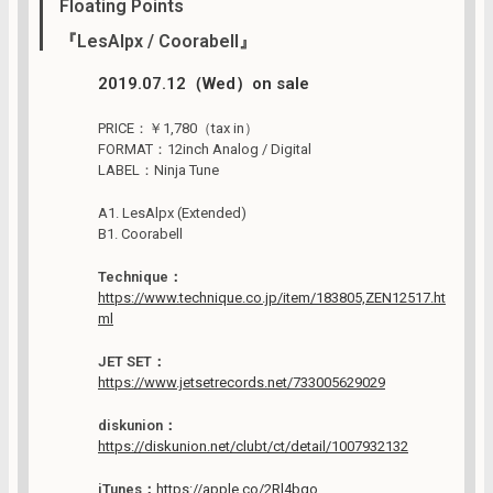
Floating Points
『LesAlpx / Coorabell』
2019.07.12（Wed）on sale
PRICE：￥1,780（tax in）
FORMAT：12inch Analog / Digital
LABEL：Ninja Tune
A1. LesAlpx (Extended)
B1. Coorabell
Technique：
https://www.technique.co.jp/item/183805,ZEN12517.ht
ml
JET SET：
https://www.jetsetrecords.net/733005629029
diskunion：
https://diskunion.net/clubt/ct/detail/1007932132
iTunes：
https://apple.co/2Rl4bqo