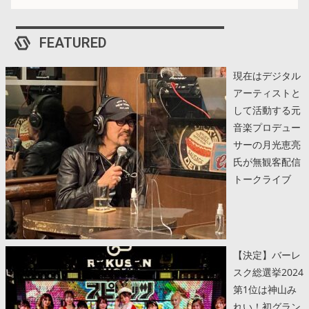
FEATURED
現在はデジタル
アーティストと
して活動する元
音楽プロデュー
サーの月光恵亮
氏が無観客配信
トークライブ
【決定】バーレ
スク総選挙2024
第1位は神山み
れい！初グラン