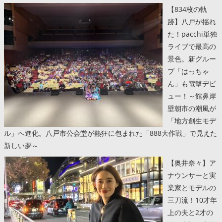
【834枚の軌
跡】八戸が揺れ
た！pacchi単独
ライブで最高の
景色。新グルー
プ「はっちゃ
ん」も電撃デビ
ュー！～館鼻岸
壁朝市の潮風が
「地方創生モデ
ル」へ進化。八戸市公会堂が熱狂に包まれた「888大作戦」で見えた
新しい夢～
【奥井奈々】ア
ナウンサーと実
業家とモデルの
三刀流！10才年
上の夫と2才の