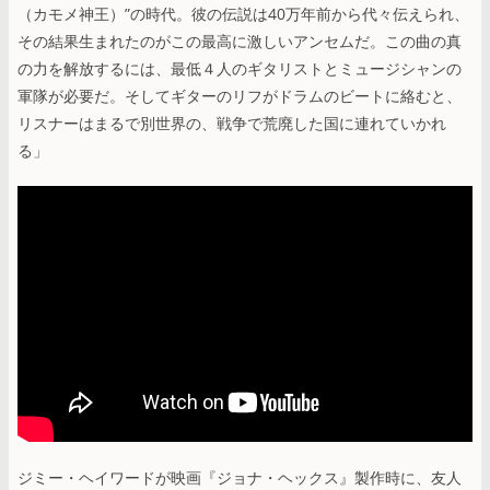
（カモメ神王）”の時代。彼の伝説は40万年前から代々伝えられ、
その結果生まれたのがこの最高に激しいアンセムだ。この曲の真
の力を解放するには、最低４人のギタリストとミュージシャンの
軍隊が必要だ。そしてギターのリフがドラムのビートに絡むと、
リスナーはまるで別世界の、戦争で荒廃した国に連れていかれ
る」
ジミー・ヘイワードが映画『ジョナ・ヘックス』製作時に、友人