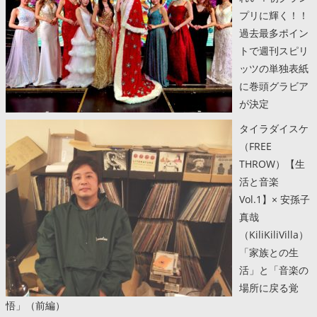
プリに輝く！！
過去最多ポイン
トで週刊スピリ
ッツの単独表紙
に巻頭グラビア
が決定
タイラダイスケ
（FREE
THROW）【生
活と音楽
Vol.1】× 安孫子
真哉
（KiliKiliVilla）
「家族との生
活」と「音楽の
場所に戻る覚
悟」（前編）