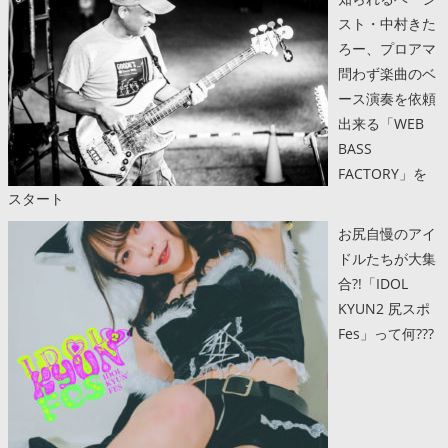
スト・中村きた
ろー、プロアマ
問わず楽曲のベ
ース演奏を依頼
出来る「WEB
BASS
FACTORY」を
スタート
お尻自慢のアイ
ドルたちが大集
合?!「IDOL
KYUN2 尻スポ
Fes」って何???