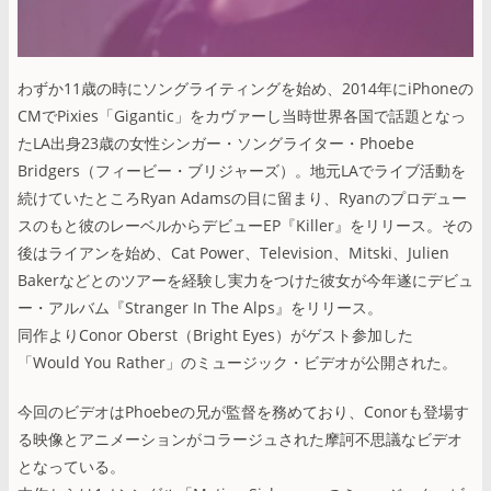
わずか11歳の時にソングライティングを始め、2014年にiPhoneの
CMでPixies「Gigantic」をカヴァーし当時世界各国で話題となっ
たLA出身23歳の女性シンガー・ソングライター・Phoebe
Bridgers（フィービー・ブリジャーズ）。地元LAでライブ活動を
続けていたところRyan Adamsの目に留まり、Ryanのプロデュー
スのもと彼のレーベルからデビューEP『Killer』をリリース。その
後はライアンを始め、Cat Power、Television、Mitski、Julien
Bakerなどとのツアーを経験し実力をつけた彼女が今年遂にデビュ
ー・アルバム『Stranger In The Alps』をリリース。
同作よりConor Oberst（Bright Eyes）がゲスト参加した
「Would You Rather」のミュージック・ビデオが公開された。
今回のビデオはPhoebeの兄が監督を務めており、Conorも登場す
る映像とアニメーションがコラージュされた摩訶不思議なビデオ
となっている。