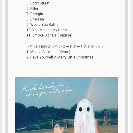
5. Scott Street
6. Killer
7. Georgia
8. Chelsea
9. Would You Rather
10. You Missed My Heart
11. Smoke Signals (Reprise)
＜初回仕様限定ダウンロードボーナストラック＞
1. Motion Sickness (demo)
2. Have Yourself A Merry Little Christmas