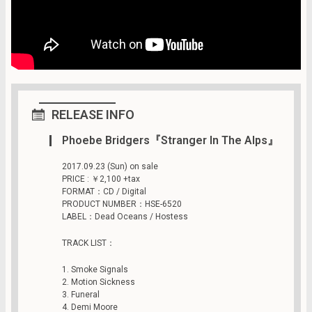
RELEASE INFO
Phoebe Bridgers『Stranger In The Alps』
2017.09.23 (Sun) on sale
PRICE : ￥2,100 +tax
FORMAT：CD / Digital
PRODUCT NUMBER：HSE-6520
LABEL：Dead Oceans / Hostess
TRACK LIST：
1. Smoke Signals
2. Motion Sickness
3. Funeral
4. Demi Moore