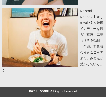
Nozomi
Nobody【Origi
n Vol.5】× 韓国
インディーを撮
る写真家・工藤
ちひろ [後編]
「全部が無意識
なままここまで
来た」点と点が
繋がっていくと
き
©WORLDCORE. All Rights Reserved.