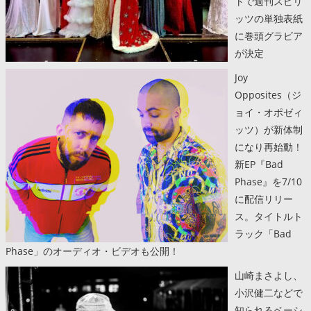
トで週刊スピリ
ッツの単独表紙
に巻頭グラビア
が決定
Joy
Opposites（ジ
ョイ・オポゼィ
ッツ）が新体制
になり再始動！
新EP『Bad
Phase』を7/10
に配信リリー
ス。タイトルト
ラック「Bad
Phase」のオーディオ・ビデオも公開！
山崎まさよし、
小沢健二などで
知られるベーシ