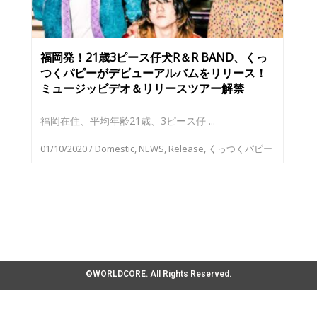
福岡発！21歳3ピース仔犬R＆R BAND、くっ
つくパピーがデビューアルバムをリリース！
ミュージッビデオ＆リリースツアー解禁
福岡在住、平均年齢21歳、3ピース仔 ...
01/10/2020
/
Domestic
,
NEWS
,
Release
,
くっつくパピー
©WORLDCORE. All Rights Reserved.