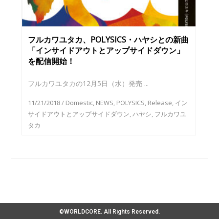
フルカワユタカ、POLYSICS・ハヤシとの新曲
「インサイドアウトとアップサイドダウン」
を配信開始！
フルカワユタカの12月5日（水）発売 ...
11/21/2018
/
Domestic
,
NEWS
,
POLYSICS
,
Release
,
イン
サイドアウトとアップサイドダウン
,
ハヤシ
,
フルカワユ
タカ
©WORLDCORE. All Rights Reserved.