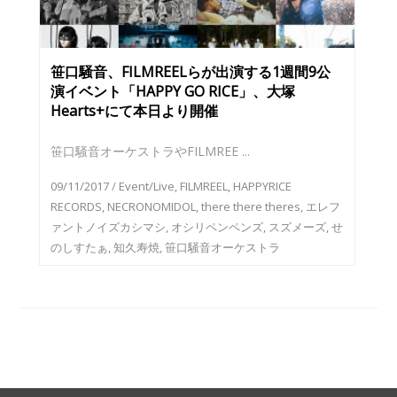
笹口騒音、FILMREELらが出演する1週間9公
演イベント「HAPPY GO RICE」、大塚
Hearts+にて本日より開催
笹口騒音オーケストラやFILMREE ...
09/11/2017
/
Event/Live
,
FILMREEL
,
HAPPYRICE
RECORDS
,
NECRONOMIDOL
,
there there theres
,
エレフ
ァントノイズカシマシ
,
オシリペンペンズ
,
スズメーズ
,
せ
のしすたぁ
,
知久寿焼
,
笹口騒音オーケストラ