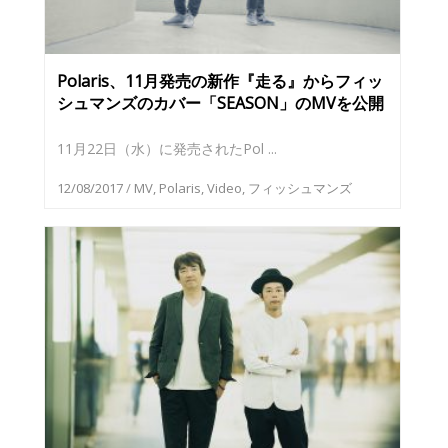
Polaris、11月発売の新作『走る』からフィッ
シュマンズのカバー「SEASON」のMVを公開
11月22日（水）に発売されたPol ...
12/08/2017
/
MV
,
Polaris
,
Video
,
フィッシュマンズ