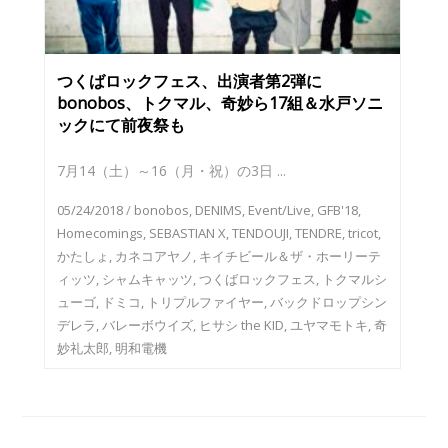
つくばロックフェス、出演者第2弾に
bonobos、トクマル、奇妙ら17組＆水戸ソニ
ックにて前夜祭も
7月14（土）～16（月・祝）の3日 ...
05/24/2018
/
bonobos
,
DENIMS
,
Event/Live
,
GFB'18
,
Homecomings
,
SEBASTIAN X
,
TENDOUJI
,
TENDRE
,
tricot
,
かたしょ
,
カネコアヤノ
,
キイチビール＆ザ・ホーリーテ
ィッツ
,
シャムキャッツ
,
つくばロックフェス
,
トクマルシ
ューゴ
,
ドミコ
,
トリプルファイヤー
,
バックドロップシン
デレラ
,
バレーボウイズ
,
ヒサシ the KID
,
ユヤマモトキ
,
奇
妙礼太郎
,
明和電機