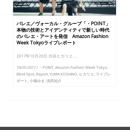
バレエ／ヴォーカル・グループ「・POINT」
本物の技術とアイデンティティで新しい時代
のバレエ・アートを発信 Amazon Fashion
Week Tokyoライブレポート
2017年10月20日 渋谷ヒカリエ ...
10/25/2017
/
・POINT
,
Amazon Fashion Week Tokyo
,
Blind Spot
,
Report
,
YUMA KOSHINO
,
ヒカリエ
,
ライブレ
ポート
,
小篠ゆま
,
浅田祐介