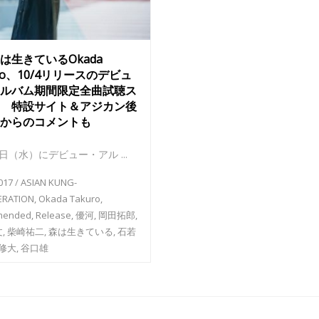
は生きているOkada
uro、10/4リリースのデビュ
ルバム期間限定全曲試聴ス
 特設サイト＆アジカン後
からのコメントも
4 日（水）にデビュー・アル ...
017
/
ASIAN KUNG-
ERATION
,
Okada Takuro
,
mended
,
Release
,
優河
,
岡田拓郎
,
文
,
柴崎祐二
,
森は生きている
,
石若
修大
,
谷口雄