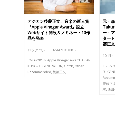
アジカン後藤正文、音楽の新人賞
元・森
『Apple Vinegar Award』設立
Tak
Webサイト開設＆ノミネート10作
ー・ア
品を発表
タート
藤正文
ロックバンド・ASIAN KUNG- ...
10 月
02/06/2018
/
Apple Vinegar Award
,
ASIAN
10/02/2
KUNG-FU GENERATION
,
Gotch
,
Other
,
FU GEN
Recommended
,
後藤正文
Recom
後藤正
駿
,
西田