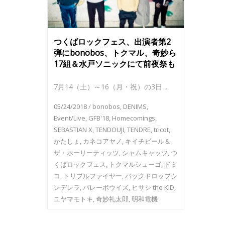
つくばロックフェス、出演者第2
弾にbonobos、トクマル、奇妙ら
17組＆水戸ソニックにて前夜祭も
7月14（土）～16（月・祝）の3日 ...
05/24/2018
/
bonobos
,
DENIMS
,
Event/Live
,
GFB'18
,
Homecomings
,
SEBASTIAN X
,
TENDOUJI
,
TENDRE
,
tricot
,
かたしょ
,
カネコアヤノ
,
キイチビール＆
ザ・ホーリーティッツ
,
シャムキャッツ
,
つ
くばロックフェス
,
トクマルシューゴ
,
ドミ
コ
,
トリプルファイヤー
,
バックドロップシ
ンデレラ
,
バレーボウイズ
,
ヒサシ the KID
,
ユヤマモトキ
,
奇妙礼太郎
,
明和電機