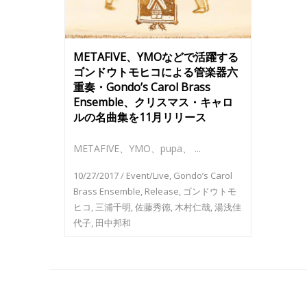
METAFIVE、YMOなどで活躍する
ゴンドウトモヒコによる管楽器六
重奏・Gondo’s Carol Brass
Ensemble、クリスマス・キャロ
ルの名曲集を11月リリース
METAFIVE、YMO、pupa、 ...
10/27/2017
/
Event/Live
,
Gondo’s Carol
Brass Ensemble
,
Release
,
ゴンドウトモ
ヒコ
,
三浦千明
,
佐藤秀徳
,
木村仁哉
,
湯浅佳
代子
,
田中邦和