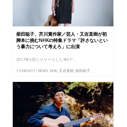
柴田聡子、芥川賞作家／芸人・又吉直樹が初
脚本に挑むNHKの特集ドラマ「許さないとい
う暴力について考えろ」に出演
2017年5月にリリースした4thア ...
11/28/2017
/
NEWS
,
NHK
,
又吉直樹
,
柴田聡子