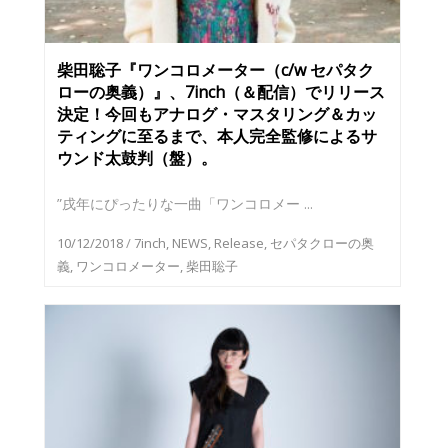
柴田聡子『ワンコロメーター（c/w セパタク
ローの奥義）』、7inch（＆配信）でリリース
決定！今回もアナログ・マスタリング＆カッ
ティングに至るまで、本人完全監修によるサ
ウンド太鼓判（盤）。
”戌年にぴったりな一曲「ワンコロメー ...
10/12/2018
/
7inch
,
NEWS
,
Release
,
セパタクローの奥
義
,
ワンコロメーター
,
柴田聡子