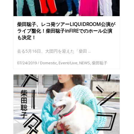
柴田聡子、レコ発ツアーLIQUIDROOM公演が
ライブ盤化！柴田聡子inFIREでのホール公演
も決定！
去る5月16日、大団円を迎えた「柴田 ...
07/24/2019
/
Domestic
,
Event/Live
,
NEWS
,
柴田聡子