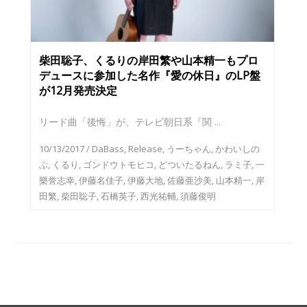
柴田聡子、くるりの岸田繁や山本精一もプロ
デュースに参加した名作『愛の休日』のLP盤
が12月発売決定
リード曲「後悔」が、テレビ朝日系『関 ...
10/13/2017
/
DaBass
,
Release
,
うーちゃん
,
かわいしの
ぶ
,
くるり
,
ゴンドウトモヒコ
,
どついたるねん
,
ラミ子
,
一
樂誉志幸
,
伊藤名佳子
,
伊藤大地
,
佐藤亜沙美
,
山本精一
,
岸
田繁
,
柴田聡子
,
石橋英子
,
西光祐輔
,
須藤俊明