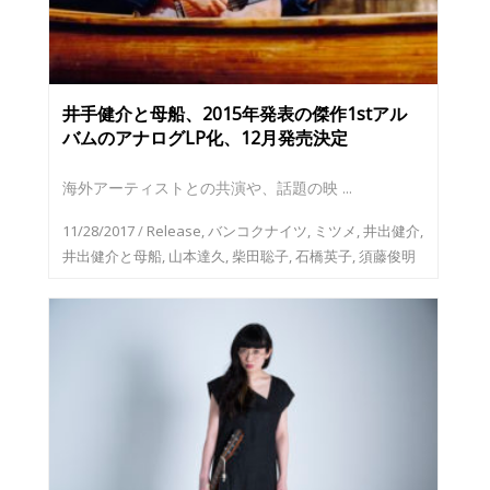
井手健介と母船、2015年発表の傑作1stアル
バムのアナログLP化、12月発売決定
海外アーティストとの共演や、話題の映 ...
11/28/2017
/
Release
,
バンコクナイツ
,
ミツメ
,
井出健介
,
井出健介と母船
,
山本達久
,
柴田聡子
,
石橋英子
,
須藤俊明