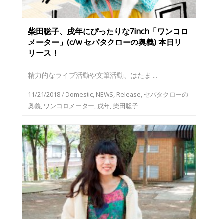
柴田聡子、戌年にぴったりな7inch「ワンコロ
メーター」(c/w セパタクローの奥義) 本日リ
リース！
精力的なライブ活動や文筆活動、はたま ...
11/21/2018
/
Domestic
,
NEWS
,
Release
,
セパタクローの
奥義
,
ワンコロメーター
,
戌年
,
柴田聡子