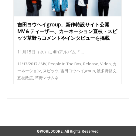
吉田ヨウヘイgroup、新作特設サイト公開
MV＆ティーザー、カーネーション直枝・スピ
ッツ草野らコメントやインタビューを掲載
11月15日（水）に4thアルバム『 ...
11/13/2017
/
MV
,
People In The Box
,
Release
,
Video
,
カ
ーネーション
,
スピッツ
,
吉田ヨウヘイgroup
,
波多野裕文
,
直枝政広
,
草野マサムネ
©WORLDCORE. All Rights Reserved.