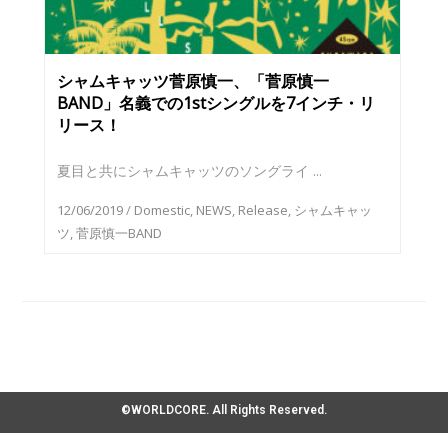
シャムキャッツ菅原慎一、「菅原慎一
BAND」名義での1stシングルを7インチ・リ
リース！
夏目と共にシャムキャッツのソングライ ...
12/06/2019
/
Domestic
,
NEWS
,
Release
,
シャムキャッ
ツ
,
菅原慎一BAND
©WORLDCORE. All Rights Reserved.