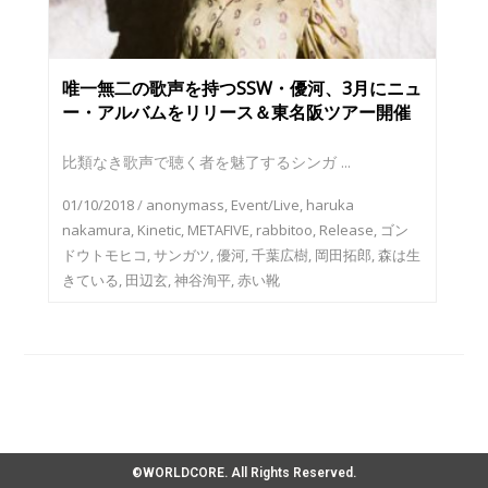
唯一無二の歌声を持つSSW・優河、3月にニュ
ー・アルバムをリリース＆東名阪ツアー開催
比類なき歌声で聴く者を魅了するシンガ ...
01/10/2018
/
anonymass
,
Event/Live
,
haruka
nakamura
,
Kinetic
,
METAFIVE
,
rabbitoo
,
Release
,
ゴン
ドウトモヒコ
,
サンガツ
,
優河
,
千葉広樹
,
岡田拓郎
,
森は生
きている
,
田辺玄
,
神谷洵平
,
赤い靴
©WORLDCORE. All Rights Reserved.