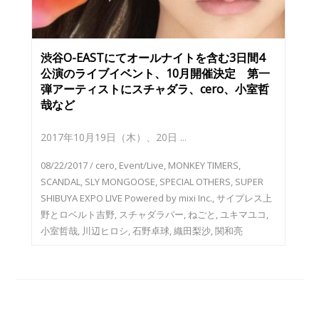
渋谷O-EASTにてオールナイトを含む3日間4
公演のライブイベント、10月開催決定 第一
弾アーティストにスチャダラ、cero、小室哲
哉など
2017年10月19日（木）、20日 ...
08/22/2017
/
cero
,
Event/Live
,
MONKEY TIMERS
,
SCANDAL
,
SLY MONGOOSE
,
SPECIAL OTHERS
,
SUPER
SHIBUYA EXPO LIVE Powered by mixi Inc.
,
サイプレス上
野とロベルト吉野
,
スチャダラパー
,
ねごと
,
ユキマユコ
,
小室哲哉
,
川辺ヒロシ
,
石野卓球
,
織田梨沙
,
関和亮