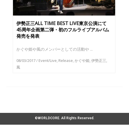
伊勢正三ALL TIME BEST LIVE東京公演にて
45周年企画第二弾・初のフルライブアルバム
発売を発表
かぐや姫や風のメンバーとしての活動や ...
08/03/2017
/
Event/Live
,
Release
,
かぐや姫
,
伊勢正三
,
風
©WORLDCORE. All Rights Reserved.