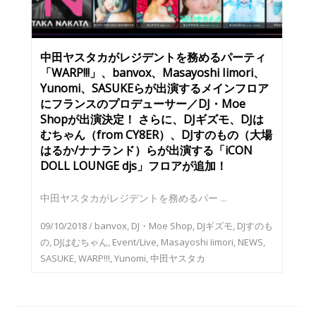
中田ヤスタカがレジデントを務めるパーティ
「WARP!!!」、banvox、Masayoshi Iimori、
Yunomi、SASUKEらが出演するメインフロア
にフランスのプロデューサー／DJ・Moe
Shopが出演決定！ さらに、DJギズモ、DJは
むちゃん（from CY8ER）、DJすのもの（大場
はるか/ナナランド）らが出演する「iCON
DOLL LOUNGE djs」フロアが追加！
中田ヤスタカがレジデントを務めるパー ...
09/10/2018
/
banvox
,
DJ・Moe Shop
,
DJギズモ
,
DJすのも
の
,
DJはむちゃん
,
Event/Live
,
Masayoshi Iimori
,
NEWS
,
SASUKE
,
WARP!!!
,
Yunomi
,
中田ヤスタカ