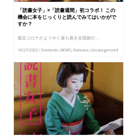
「読書女子」×「読書週間」初コラボ！ この
機会に本をじっくりと読んでみてはいかがで
すか？
最近コロナがようやく落ち着き全国旅行 ...
10/27/2022
/
Domestic
,
NEWS
,
Release
,
Uncategorized