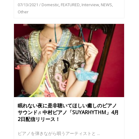
07/13/2021
/
Domestic
,
FEATURED
,
Interview
,
NEWS
,
Other
眠れない夜に是非聴いてほしい癒しのピアノ
サウンド♬中村ピアノ「SUYARHYTHM」4月
2日配信リリース！
ピアノを弾きながら唄うアーティストと ...