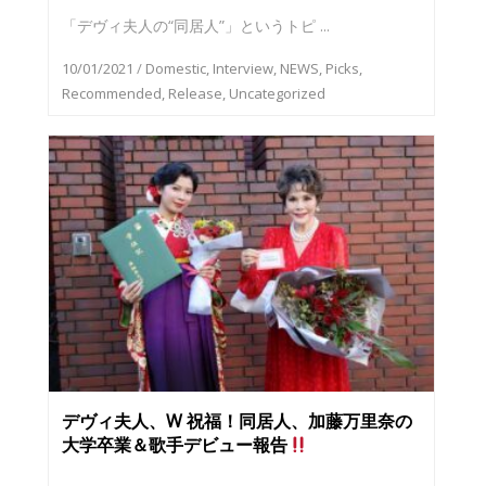
「デヴィ夫人の“同居人”」というトピ ...
10/01/2021
/
Domestic
,
Interview
,
NEWS
,
Picks
,
Recommended
,
Release
,
Uncategorized
デヴィ夫人、W 祝福！同居人、加藤万里奈の
大学卒業＆歌手デビュー報告