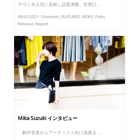
デヴィ夫人宅に居候し話題沸騰、世界口 ...
09/01/2021
/
Domestic
,
FEATURED
,
NEWS
,
Picks
,
Release
,
Report
Mika Suzuki インタビュー
劇伴音楽からアーティスト向け楽曲ま ...