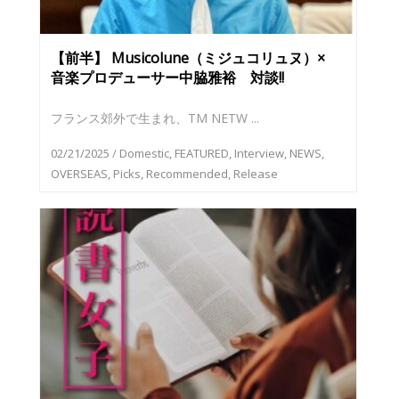
【前半】 Musicolune（ミジュコリュヌ）×
音楽プロデューサー中脇雅裕 対談!!
フランス郊外で生まれ、TM NETW ...
02/21/2025
/
Domestic
,
FEATURED
,
Interview
,
NEWS
,
OVERSEAS
,
Picks
,
Recommended
,
Release