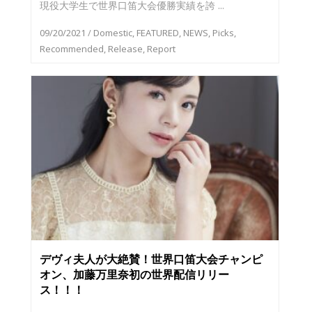
現役大学生で世界口笛大会優勝実績を誇 ...
09/20/2021
/
Domestic
,
FEATURED
,
NEWS
,
Picks
,
Recommended
,
Release
,
Report
デヴィ夫人が大絶賛！世界口笛大会チャンピ
オン、加藤万里奈初の世界配信リリー
ス！！！