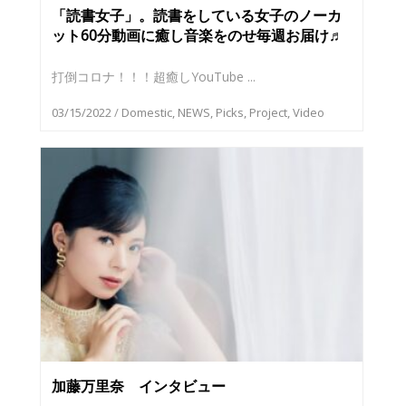
「読書女子」。読書をしている女子のノーカ
ット60分動画に癒し音楽をのせ毎週お届け♬
打倒コロナ！！！超癒しYouTube ...
03/15/2022
/
Domestic
,
NEWS
,
Picks
,
Project
,
Video
加藤万里奈 インタビュー