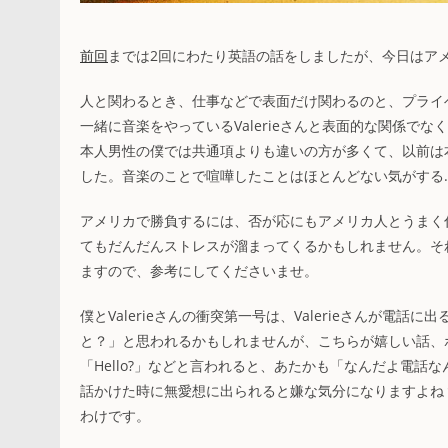
前回
までは2回にわたり英語の話をしましたが、今日はア
人と関わるとき、仕事などで表面だけ関わるのと、プライ
一緒に音楽をやっているValerieさんと表面的な関係でな
本人男性の僕では共通項よりも違いの方が多くて、以前は
した。音楽のことで喧嘩したことはほとんどない気がする
アメリカで勝負するには、否が応にもアメリカ人とうまく
てもだんだんストレスが溜まってくるかもしれません。それ
ますので、参考にしてくださいませ。
僕とValerieさんの衝突第一号は、Valerieさんが電話
と？」と思われるかもしれませんが、こちらが嬉しい話、
「Hello?」などと言われると、あたかも「なんだよ電
話かけた時に無愛想に出られると嫌な気分になりますよね
わけです。