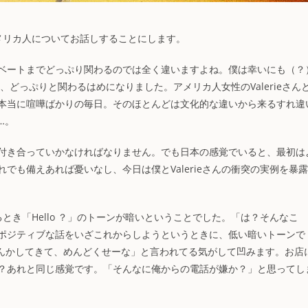
メリカ人についてお話しすることにします。
ベートまでどっぷり関わるのでは全く違いますよね。僕は幸いにも（？
く、どっぷりと関わるはめになりました。アメリカ人女性のValerieさん
本当に喧嘩ばかりの毎日。そのほとんどは文化的な違いから来るすれ違
…。
付き合っていかなければなりません。でも日本の感覚でいると、最初は
でも備えあれば憂いなし、今日は僕とValerieさんの衝突の実例を暴
に出るとき「Hello ？」のトーンが暗いということでした。「は？そんなこ
ポジティブな話をいざこれからしようというときに、低い暗いトーンで
話なんかしてきて、めんどくせーな」と言われてる気がして凹みます。お店
？あれと同じ感覚です。「そんなに俺からの電話が嫌か？」と思ってし