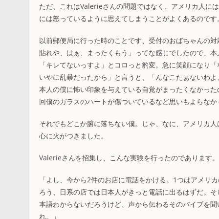
ただ、これはValerieさんの問題ではなく、アメリカ
には怒っているように思えてしまうことがよくあるのです
以前郵便局に行った時のことです、受付のおばちゃんの対
貼れや、はぁ、まったくもう」ってな感じでしたので、本
「キレてないっすよ」とコロっと豹変。急に笑顔になり「
いやに乱暴だったから」と言うと、「んなこたぁないわよ
本人の僕に怖い印象を与えている自覚がまったくなかったのです
回僕のガラスのハートが傷ついているなど思いもよらなか
それでもどこか腑に落ちない僕。じゃ、なに、アメリカ人
心に火がつきました。
Valerieさんを招集し、こんな実験を行ったのであります。
「よし、今から2件のお店に電話をかける。1つはアメリ
ろう、日系の店では日本人がきっと電話に出るはずだ。そし
本語わからないだろうけど、声から伝わるそのバイブを聞
れ。」