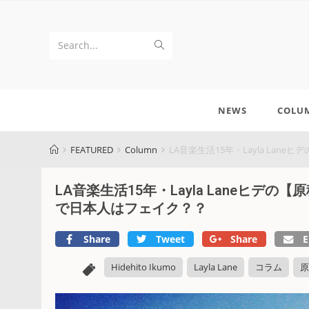
Search...
NEWS
COLU
FEATURED
Column
LA音楽生活15年・Layla La
LA音楽生活15年・Layla Laneヒデの
で日本人はフェイク？？
Share
Tweet
Share
E
Hidehito Ikumo
Layla Lane
コラム
原