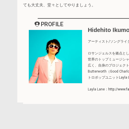
ても大丈夫、堂々としてやりましょう。
PROFILE
Hidehito Ikum
アーティスト/ソングライ
ロサンジェルスを拠点と
世界のトップミュージシ
広く、自身のプロジェクトにはJim Ke
Butterworth（Good Cha
トロポップユニットLayla
Layla Lane：
http://www.