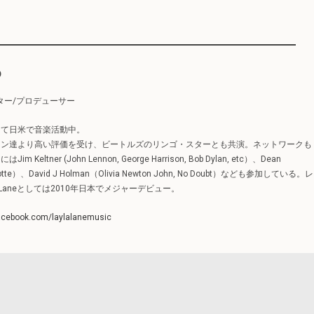
o
ター/プロデューサー
して日米で音楽活動中。
ャン達より高い評価を受け、ビートルズのリンゴ・スターとも共演。ネットワークも
ltner (John Lennon, George Harrison, Bob Dylan, etc）、Dean
rlotte）、David J Holman（Olivia Newton John, No Doubt）なども参加している。レ
 Laneとしては2010年日本でメジャーデビュー。
facebook.com/laylalanemusic