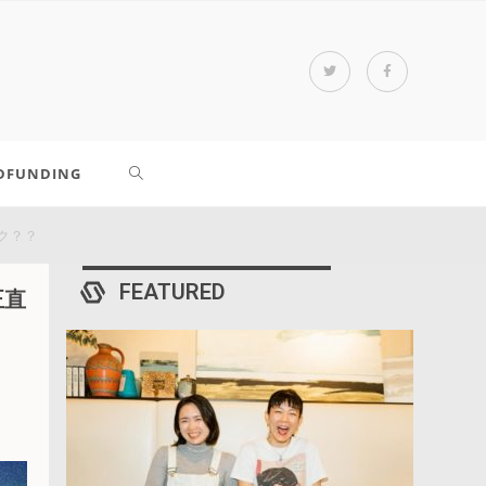
DFUNDING
イク？？
FEATURED
正直