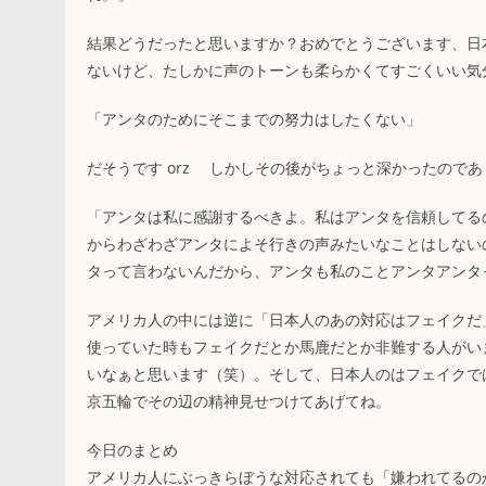
結果どうだったと思いますか？おめでとうございます、日本
ないけど、たしかに声のトーンも柔らかくてすごくいい気
「アンタのためにそこまでの努力はしたくない」
だそうです orz しかしその後がちょっと深かったので
「アンタは私に感謝するべきよ。私はアンタを信頼してる
からわざわざアンタによそ行きの声みたいなことはしない
タって言わないんだから、アンタも私のことアンタアンタ
アメリカ人の中には逆に「日本人のあの対応はフェイクだ
使っていた時もフェイクだとか馬鹿だとか非難する人がい
いなぁと思います（笑）。そして、日本人のはフェイクで
京五輪でその辺の精神見せつけてあげてね。
今日のまとめ
アメリカ人にぶっきらぼうな対応されても「嫌われてるの