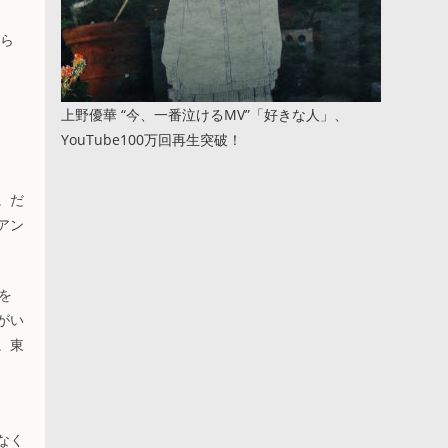
から
上野優華 “今、一番泣けるMV”「好きな人」、
YouTube100万回再生突破！
。だ
アン
を
がい
。東
なく