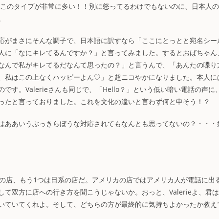
人にはこのタイプが非常に多い！！別に怒ってるわけでもないのに、日本人
。
応がまさにそんな調子で、日本語に訳すなら「ここにとっとと宛名シー
人に「なにキレてるんですか？」と言ってみました。するとおばちゃん
なんで私がキレてるだなんて思ったの？」と言うんで、「あんたの喋り
、私はこの上なくハッピーよん♡」と超ニコやかになりました。本人に
。Valerieさんも同じで、「Hello？」という低い暗い電話の声に
ったと言っておりました。これを文化の違いと言わず何と申そう！？
はああいうぶっきらぼうな対応されてもなんとも思ってないの？・・・
カの店、もう1つは日系の店だ。アメリカの店ではアメリカ人が電話に出
て双方に店への行き方を聞こうじゃないか。おっと、Valerieよ、君
いていてくれよ。そして、どちらの方が最終的に気持ちよかったか教え