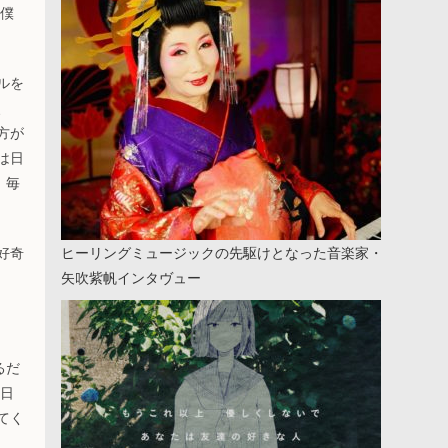
の僕
ルを
、
方が
は日
、毎
好奇
ヒーリングミュージックの先駆けとなった音楽家・
矢吹紫帆インタヴュー
るだ
は日
てく