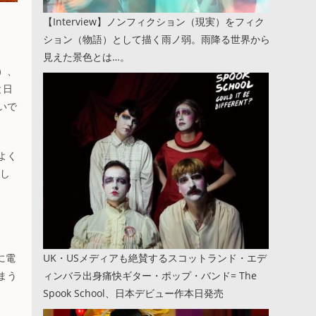
【Interview】ノンフィクション（現実）をフィク
ション（物語）として描く雨ノ弱。雨降る世界から
見えた景色とは…。
）、
と日
いで
よく
露し
に電
UK・USメディアも絶賛するスコットランド・エデ
まう
ィンバラ出身痛快ギター・ポップ・バンド= The
Spook School、日本デビュー作本日発売