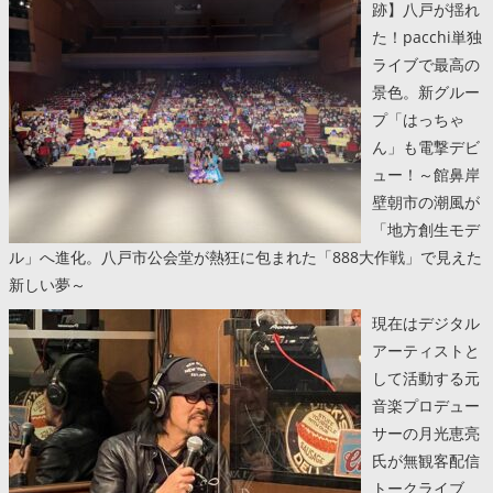
跡】八戸が揺れ
た！pacchi単独
ライブで最高の
景色。新グルー
プ「はっちゃ
ん」も電撃デビ
ュー！～館鼻岸
壁朝市の潮風が
「地方創生モデ
ル」へ進化。八戸市公会堂が熱狂に包まれた「888大作戦」で見えた
新しい夢～
現在はデジタル
アーティストと
して活動する元
音楽プロデュー
サーの月光恵亮
氏が無観客配信
トークライブ