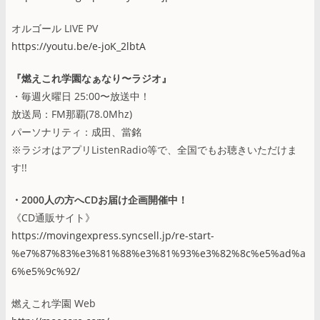
オルゴール LIVE PV
https://youtu.be/e-joK_2lbtA
『燃えこれ学園なぁなり〜ラジオ』
・毎週火曜日 25:00〜放送中！
放送局：FM那覇(78.0Mhz)
パーソナリティ：成田、當銘
※ラジオはアプリListenRadio等で、全国でもお聴きいただけま
す!!
・2000人の方へCDお届け企画開催中！
《CD通販サイト》
https://movingexpress.syncsell.jp/re-start-
%e7%87%83%e3%81%88%e3%81%93%e3%82%8c%e5%ad%a
6%e5%9c%92/
燃えこれ学園 Web