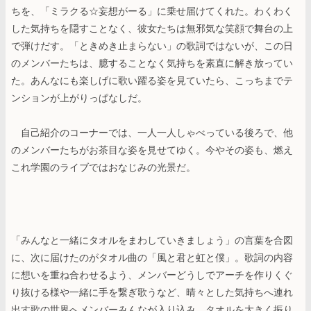
ちを、「ミラクる☆妄想がーる」に乗せ届けてくれた。わくわく
した気持ちを隠すことなく、彼女たちは無邪気な笑顔で舞台の上
で弾けだす。「ときめき止まらない」の歌詞ではないが、この日
のメンバーたちは、臆することなく気持ちを素直に解き放ってい
た。あんなにも楽しげに歌い躍る姿を見ていたら、こっちまでテ
ンションが上がりっぱなしだ。
自己紹介のコーナーでは、一人一人しゃべっている後ろで、他
のメンバーたちがお茶目な姿を見せてゆく。今やその姿も、燃え
これ学園のライブではおなじみの光景だ。
「みんなと一緒にタオルをまわしていきましょう」の言葉を合図
に、次に届けたのがタオル曲の「風と君と虹と僕」。歌詞の内容
に想いを重ね合わせるよう、メンバーどうしでアーチを作りくぐ
り抜ける様や一緒に手を繋ぎ歌うなど、晴々とした気持ちへ連れ
出す歌の世界へメンバーみんなが入り込み、タオルを大きく振り