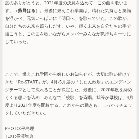
度のありがとうと、2021年度の決意を込めて、この曲を歌いま
す」（
熊野はる
）。最後に燃えこれ学園は、晴れた気持ちと笑顔
を浮かべ、元気いっぱいに「明日へ」を歌っていた。この歌が、
自分たちの未来を照らしだす。いや、輝く未来を自分たちの手で
描こうと、この曲を歌いながらメンバーみんなが気持ちを一つに
していった。
ここで、燃えこれ学園から嬉しいお知らせが。大切に歌い続けて
きた「Re-START」が、4月-5月度の「じゅん散歩」のエンディン
グテーマとして流れることが決定した。最後に、2020年度を締め
くくる想いを込め、みんなで「校歌」を斉唱。我等が母校は、4月
度より2021年度を開校する。これからの動きも、しっかりチェッ
クしていただきたい。
PHOTO:平島理
TEXT:長澤智典