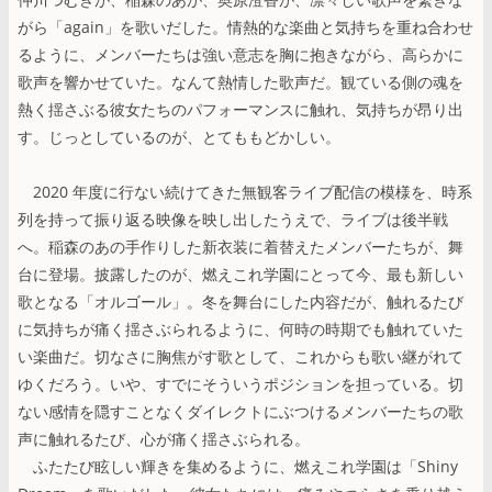
がら「again」を歌いだした。情熱的な楽曲と気持ちを重ね合わせ
るように、メンバーたちは強い意志を胸に抱きながら、高らかに
歌声を響かせていた。なんて熱情した歌声だ。観ている側の魂を
熱く揺さぶる彼女たちのパフォーマンスに触れ、気持ちが昂り出
す。じっとしているのが、とてももどかしい。
2020 年度に行ない続けてきた無観客ライブ配信の模様を、時系
列を持って振り返る映像を映し出したうえで、ライブは後半戦
へ。稲森のあの手作りした新衣装に着替えたメンバーたちが、舞
台に登場。披露したのが、燃えこれ学園にとって今、最も新しい
歌となる「オルゴール」。冬を舞台にした内容だが、触れるたび
に気持ちが痛く揺さぶられるように、何時の時期でも触れていた
い楽曲だ。切なさに胸焦がす歌として、これからも歌い継がれて
ゆくだろう。いや、すでにそういうポジションを担っている。切
ない感情を隠すことなくダイレクトにぶつけるメンバーたちの歌
声に触れるたび、心が痛く揺さぶられる。
ふたたび眩しい輝きを集めるように、燃えこれ学園は「Shiny