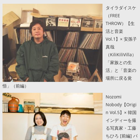
タイラダイスケ
（FREE
THROW）【生
活と音楽
Vol.1】× 安孫子
真哉
（KiliKiliVilla）
「家族との生
活」と「音楽の
場所に戻る覚
悟」（前編）
Nozomi
Nobody【Origi
n Vol.5】× 韓国
インディーを撮
る写真家・工藤
ちひろ [前編] バ