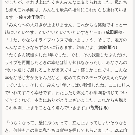
でしたが、それ以上にたくさんみんなに支えられました。私たち
も燃えこれ学園は、みんなを最高の場所にこれからも連れていき
ます」(
佐々木千咲子
)
「みんなへの大好きが止まりません。これからも笑顔でずっと一
緒にいたいです。だいだいだいだいだいすきだー!!」(
成田麻
穂)
「また、かならずライブハウスで会いましょう。そして、地方の
みんなにもかならず会いに行きます。約束だよ」(
當銘菜々
)
「たくさん我慢をした1年でした。でも、その我慢したぶんだけ、
ライブを再開したときの幸せは計り知れなかったし、みなさんの
想いを通じて感じることが出来てすごく嬉しかったです。こんな
幸せな感じ方があるんだなと、改めて次のステップが見えた気が
しています。そして、みんな1年いっぱい我慢したね。ここに11人
でいれてすごく幸せです。わたしたち燃えこれ学園を信じてつい
てきてくれて、本当にありがとうございました。これからも燃え
これ学園、止まることなく進んでいきます」
(熊野はる
)
「つらくなって、壁にぶつかって、立ち止まってしまいそうなと
き、何時もこの曲に私たちは背中を押してもらいました。2020年