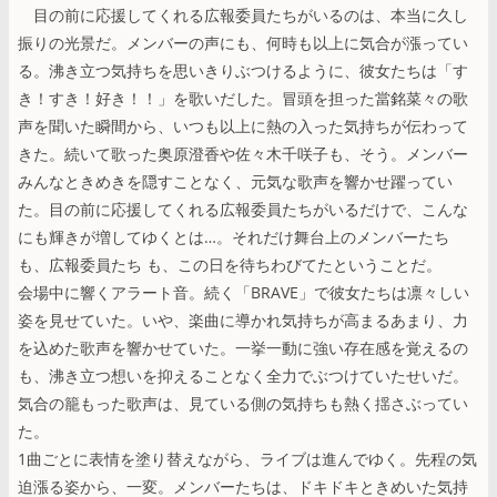
目の前に応援してくれる広報委員たちがいるのは、本当に久し
振りの光景だ。メンバーの声にも、何時も以上に気合が漲ってい
る。沸き立つ気持ちを思いきりぶつけるように、彼女たちは「す
き！すき！好き！！」を歌いだした。冒頭を担った當銘菜々の歌
声を聞いた瞬間から、いつも以上に熱の入った気持ちが伝わって
きた。続いて歌った奥原澄香や佐々木千咲子も、そう。メンバー
みんなときめきを隠すことなく、元気な歌声を響かせ躍ってい
た。目の前に応援してくれる広報委員たちがいるだけで、こんな
にも輝きが増してゆくとは…。それだけ舞台上のメンバーたち
も、広報委員たち も、この日を待ちわびてたということだ。
会場中に響くアラート音。続く「BRAVE」で彼女たちは凛々しい
姿を見せていた。いや、楽曲に導かれ気持ちが高まるあまり、力
を込めた歌声を響かせていた。一挙一動に強い存在感を覚えるの
も、沸き立つ想いを抑えることなく全力でぶつけていたせいだ。
気合の籠もった歌声は、見ている側の気持ちも熱く揺さぶってい
た。
1曲ごとに表情を塗り替えながら、ライブは進んでゆく。先程の気
迫漲る姿から、一変。メンバーたちは、ドキドキときめいた気持