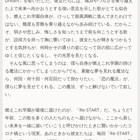
Dream」を歌いだした。彼女たちには、痛みやつらさを乗り越え
た上で未来へ向かおうとする強い意志を示した歌がとても似合
う。燃えこれ学園自体が、けっして順風満帆に進んできたわけで
はない。幾度も苦難を乗り越えながら歩み続けている。だからこ
そ、弱さや悲しみ、悔しさを知ったうえで前を向こうとする歌
が、説得力を持って胸に響いてゆく。彼女たちが輝きをつかもう
とする気持ちが、何時かその通りの姿になって目の前に広がって
ゆくと信じたくなるし、その光景を見たくなる。
そんな風に思ってしまうのは、僕ら自身が燃えこれ学園の掛け
る魔法にかかってしまったから?でも、素敵な夢を見れる魔法な
ら、何回・何十回・何百回だって掛かりたい。「恋の魔法」が、
僕らに夢を見せてくれる。この魔法、ずっと解けないでいて欲し
い。
燃えこれ学園が最後に届けたのが、「Re-START」だ。ちょうど1
年前、この歌を多くの人たちのもとへ届けながら、ここから新し
い未来を一緒に築いていこうと呼びかけたときに襲いかかったコ
ロナ禍という現実。あのときから彼女たちは、毎回「Re-START」