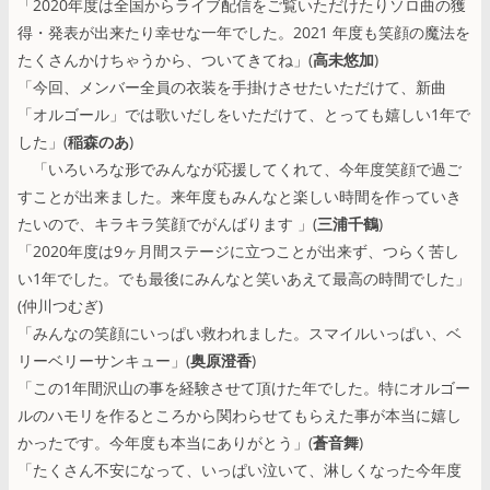
「2020年度は全国からライブ配信をご覧いただけたりソロ曲の獲
得・発表が出来たり幸せな一年でした。2021 年度も笑顔の魔法を
たくさんかけちゃうから、ついてきてね」(
高未悠加
)
「今回、メンバー全員の衣装を手掛けさせたいただけて、新曲
「オルゴール」では歌いだしをいただけて、とっても嬉しい1年で
した」(
稲森のあ
)
「いろいろな形でみんなが応援してくれて、今年度笑顔で過ご
すことが出来ました。来年度もみんなと楽しい時間を作っていき
たいので、キラキラ笑顔でがんばります 」(
三浦千鶴
)
「2020年度は9ヶ月間ステージに立つことが出来ず、つらく苦し
い1年でした。でも最後にみんなと笑いあえて最高の時間でした」
(仲川つむぎ)
「みんなの笑顔にいっぱい救われました。スマイルいっぱい、ベ
リーベリーサンキュー」(
奥原澄香
)
「この1年間沢山の事を経験させて頂けた年でした。特にオルゴー
ルのハモリを作るところから関わらせてもらえた事が本当に嬉し
かったです。今年度も本当にありがとう」(
蒼音舞
)
「たくさん不安になって、いっぱい泣いて、淋しくなった今年度