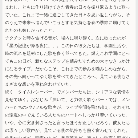
まわし、ともに作り続けてきた青春の日々を振り返るように歌っ
ていた。これまで一緒に過ごしてきた日々を思い返しながら、そ
のうえで未来へ進んでいこうとする気持ちを春の季節に届けてく
れたのも嬉しかったこと。
チクチクと時を告げる音が、場内に鳴り響く。次に歌ったのが
「星の記憶が降る夜に。」。この日の彼女たちは、学園生活や、
時の流れを題材にした歌を多く並べてきた。燃えこれ学園にとっ
てもこの日が、新たなステップを踏みだすための大きなきっかけ
になるライブ。だからこそ、これまでの歩みを噛みしめながら、
その先へ向かってゆく歌を並べてきたところへ、見ている側もさ
まざまな想いを重ね合わせていた。
続く「タイムレシーバー」でメンバーたちは、シリアスな表情を
見せてゆく。おなじみ「届いて」と力強く歌うパートでは、メン
バーたちのパワフルな歌声が、ライブ空間を飛び越え、それぞれ
の環境の中で見ている人たちのハートへしっかり響いていった。
いや、心に突き刺さったと言ったほうが正しいだろう。彼女たち
の凛々しい歌声が、見ている側の気持ちも熱く奮わせてくれた。
仲川つむぎが、稲森のあが、奥原澄香が、凛々しい歌声を繋ぎな