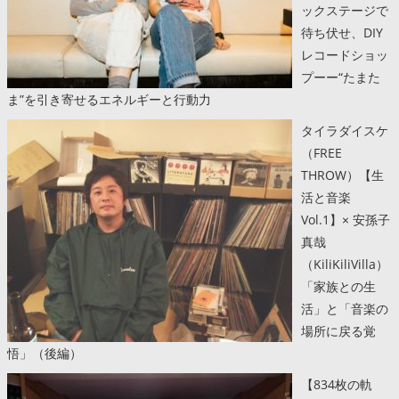
ックステージで
待ち伏せ、DIY
レコードショッ
プーー“たまた
ま”を引き寄せるエネルギーと行動力
タイラダイスケ
（FREE
THROW）【生
活と音楽
Vol.1】× 安孫子
真哉
（KiliKiliVilla）
「家族との生
活」と「音楽の
場所に戻る覚
悟」（後編）
【834枚の軌