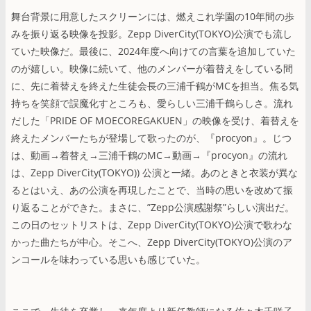
舞台背景に用意したスクリーンには、燃えこれ学園の10年間の歩
みを振り返る映像を投影。Zepp DiverCity(TOKYO)公演でも流し
ていた映像だ。最後に、2024年度へ向けての言葉を追加していた
のが嬉しい。映像に続いて、他のメンバーが着替えをしている間
に、先に着替えを終えた生徒会長の三浦千鶴がMCを担当。焦る気
持ちを笑顔で誤魔化すところも、愛らしい三浦千鶴らしさ。流れ
だした「PRIDE OF MOECOREGAKUEN」の映像を受け、着替えを
終えたメンバーたちが登場して歌ったのが、『procyon』。じつ
は、動画→着替え→三浦千鶴のMC→動画→『procyon』の流れ
は、Zepp DiverCity(TOKYO)) 公演と一緒。あのときと衣装が異な
るとはいえ、あの公演を再現したことで、当時の思いを改めて振
り返ることができた。まさに、”Zepp公演感謝祭”らしい演出だ。
この日のセットリストは、Zepp DiverCity(TOKYO)公演で歌わな
かった曲たちが中心。そこへ、Zepp DiverCity(TOKYO)公演のア
ンコールを味わっている思いも感じていた。