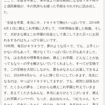
ここで、生徒を卒業し、来年度より新任教師になる佐々木千咲子
と成田麻穂が、今の気持ちを綴った手紙をそれぞれに読み出し
た。
「生徒を卒業、本当に今、ドキドキで胸がいっぱいです。2014年
4月１日に燃えこれ学園に入学して、10年間袖を通した制服。そし
て、大好きな燃えこれ学園の生徒として過ごしてきた日々にお別
れをするのはちょっぴり寂しいです。
10年間、毎日がキラキラで、夢のような日々で。でも、上手くい
かない日もあって、情けなくていっぱい泣いた日もありました。
でも、はる先生や理事長を始め、燃えこれ学園、どんなことがあ
ってもなり～の手を離さないでいてくれました。すべてが宝物で
す。この宝物を大切にしながら、愛をみなさんにお返しできるよ
うに、2024年4月から、さらに輝く日々にしていきます。先生に
なるのは、やっぱりドキドキしてますが、でも、絶対に頑張るの
で、たくさんの夢を、これからも燃えこれ学園と叶えていきま
す。支えてくださるみんな、本当にありがとうございます。燃え
これ学園メンバーの、ちっさ、あおねちゃん、つむちゃん、ちー
ちゃん、のありぃちゃん、ゆうか、みつき、あすかちゃん、新入