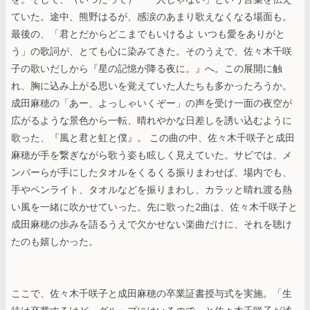
ていた。途中、熊野はるが、感涙のあまり歌えなくなる場面も。
最後の、「君とだからどこまでもいけるよ いつも愛をありがと
う」の歌詞が、とても心に染みてきた。そのうえで、佐々木千咲
子の歌いだしから『星の記憶が降る夜に。』へ。この展開に触
れ、胸に込み上がる思いを覚えていた人たちも多かったろうか。
成田麻穂の「あー、よっしゃいくぞー」の声を受け一面の夜空が
広がるような景色から一転、晴れやかな日差しを誘い込むように
歌った、『風と君と虹と僕』。 この曲の中、佐々木千咲子と成田
麻穂が手を繋ぎながら歌う姿も眩しく見えていた。サビでは、メ
ンバーらが手にしたタオルをくるくる振りまわせば、場内でも、
手やペンライト、タオルなどを振りまわし、カラッと晴れ渡る熱
い風を一緒に吹かせていった。先に歌った2曲は、佐々木千咲子と
成田麻穂の歩みを語るうえで欠かせない楽曲だけに、それを聴け
たのも嬉しかった。
ここで、佐々木千咲子と成田麻穂の卒業証書授与式を実施。「生