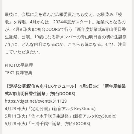
最後に、会場に足を運んだ広報委員たちも交え、お馴染み『校
歌』を斉唱。4月からは、2024年度がスタート。始業式となるの
が、4月9日(火)に初台DOORSで行う「新年度始業式&青山明日香
生誕祭」公演。19歳になる新メンバーの青山明日香の初の生誕祭
だけに、どんな内容になるのか、こちらも気になる。ぜひ、注目
していただきたい。
PHOTO:平島理
TEXT:長澤智典
【定期公演(配信もあり)スケジュール】 4月9日(火) 「新年度始業
式&青山明日香生誕祭」(初台DOORS)
https://tiget.net/events/311129
4月23日(火)「定期公演」(新宿アルタKeyStudio)
5月14日(火)「佐々木千咲子生誕祭」(新宿アルタKeyStudio)
5月28日(火)「三浦千鶴生誕祭」(初台DOORS)