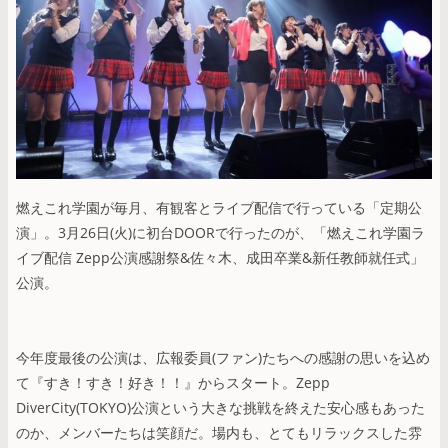
燃えこれ学園が毎月、有観客とライブ配信で行っている「定期公
演」。3月26日(火)に初台DOORで行ったのが、「燃えこれ学園ラ
イブ配信 Zepp公演感謝祭&佐々木、成田卒業&新任教師就任式」
公演。
今年度最後の公演は、広報委員(ファン)たちへの感謝の思いを込め
て『すき！すき！好き！！』からスタート。Zepp
DiverCity(TOKYO)公演という大きな挑戦を終えた安心感もあった
のか、メンバーたちは笑顔だ。場内も、とてもリラックスした雰