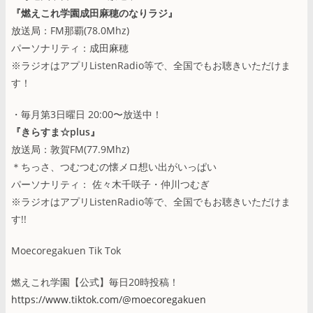
『燃えこれ学園成田麻穂のなりラジ』
放送局：FM那覇(78.0Mhz)
パーソナリティ：成田麻穂
※ラジオはアプリListenRadio等で、全国でもお聴きいただけま
す！
・毎月第3日曜日 20:00〜放送中！
『きらすま☆plus』
放送局：敦賀FM(77.9Mhz)
＊ちっさ、つむつむの懐メロ想い出がいっぱい
パーソナリティ： 佐々木千咲子・仲川つむぎ
※ラジオはアプリListenRadio等で、全国でもお聴きいただけま
す!!
Moecoregakuen Tik Tok
燃えこれ学園【公式】毎日20時投稿！
https://www.tiktok.com/@moecoregakuen