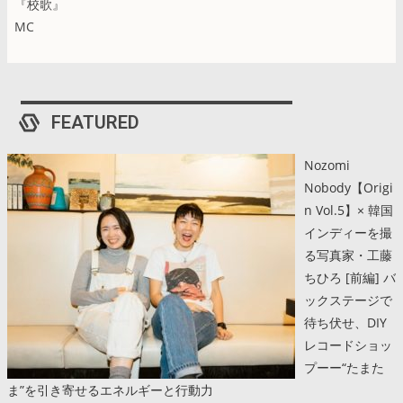
『校歌』
MC
FEATURED
Nozomi
Nobody【Origi
n Vol.5】× 韓国
インディーを撮
る写真家・工藤
ちひろ [前編] バ
ックステージで
待ち伏せ、DIY
レコードショッ
プーー“たまた
ま”を引き寄せるエネルギーと行動力