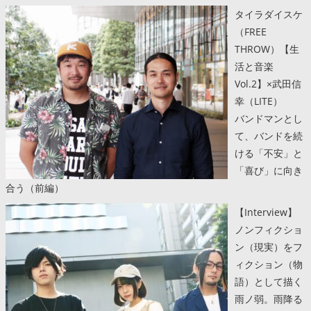
タイラダイスケ
（FREE
THROW）【生
活と音楽
Vol.2】×武田信
幸（LITE）
バンドマンとし
て、バンドを続
ける「不安」と
「喜び」に向き
合う（前編）
【Interview】
ノンフィクショ
ン（現実）をフ
ィクション（物
語）として描く
雨ノ弱。雨降る