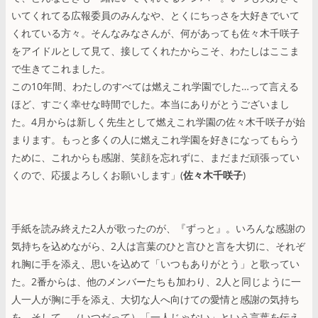
いてくれてる広報委員のみんなや、とくにちっさを大好きでいて
くれている方々。そんなみなさんが、何があっても佐々木千咲子
をアイドルとして見て、接してくれたからこそ、わたしはここま
で生きてこれました。
この10年間、わたしのすべては燃えこれ学園でした…って言える
ほど、すごく幸せな時間でした。本当にありがとうございまし
た。4月からは新しく先生として燃えこれ学園の佐々木千咲子が始
まります。もっと多くの人に燃えこれ学園を好きになってもらう
ために、これからも感謝、笑顔を忘れずに、まだまだ頑張ってい
くので、応援よろしくお願いします」(
佐々木千咲子
)
手紙を読み終えた2人が歌ったのが、『ずっと』。いろんな感謝の
気持ちを込めながら、2人は言葉のひと言ひと言を大切に、それぞ
れ胸に手を添え、思いを込めて「いつもありがとう」と歌ってい
た。2番からは、他のメンバーたちも加わり、2人と同じように一
人一人が胸に手を添え、大切な人へ向けての愛情と感謝の気持ち
を。そして、（いつだって）「一人じゃない」という言葉を伝え