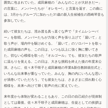
囲気に包まれていた。成田麻穂の「みんなのことが大好きだー」
の言葉に、メンバーたちが「オレモー!」と言葉を返す、この曲に
は、3月からグループに加わった31歳の新入生候補生の西崎琴音も
参加していた。
続いて彼女たちは、澄み渡る真っ直ぐな声で『タイムレシーバ
ー』を歌唱。メンバーたちが力強く声を張り上げて「届いて」と
歌う声が、場内中を駆けめぐる。「届いて」のソロパートを歌っ
た成田麻穂の声も、この日は、いつも以上に強く胸に響いてき
た。切ない心模様を歌った『オルゴール』でも、彼女たちの歌声
に温もりを覚える。この日は、大きな挑戦を終えた後の年度末公
演。さらに、佐々木千咲子と成田麻穂の卒業&新任教師就任式と、
いろんな出来事が重なっていた。みんな、胸の内にいろんな思い
が渦巻いていただろう。でも彼女たちは、さまざまに揺れ動く心
模様を、未来へ向けて輝く歌声の光に変えていた。
来年度から体制が変わることもあり、この日の自己紹介が現体制
としては最後。佐々木千咲子と成田麻穂は、生徒としての挨拶は