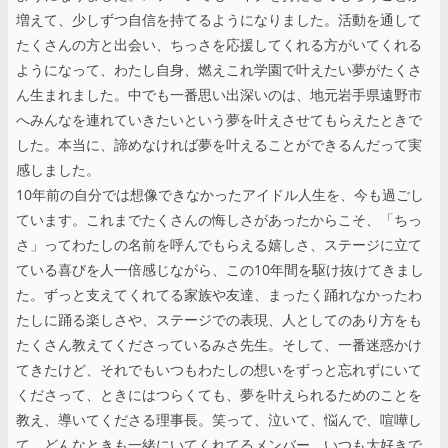
増えて、少しずつ自信を持てるようになりました。活動を通して
たくさんの方と出会い、ちっさを応援してくれる方がいてくれる
ようになって、わたし自身、燃えこれ学園で叶えたい夢がたくさ
ん生まれました。中でも一番思い出深いのは、地元岩手県遠野市
へみんなを連れていきたいという夢を叶えさせてもらえたときで
した。本当に、諦めなければ夢を叶えることができるんだって実
感しました。
10年前の自分では想像できなかったアイドル人生を、今も過ごし
ています。これまでたくさんの悔しさがあったからこそ、「ちっ
さ」ってわたしの名前を呼んでもらえる嬉しさ、ステージに立て
ている喜びを人一倍感じながら、この10年間を駆け抜けてきまし
た。ずっと支えてくれてる家族や友達、まったく踊れなかったわ
たしに踊る楽しさや、ステージでの表現、人としてのあり方をも
たくさん教えてくださっているみさ先生。そして、一番迷惑かけ
てきたけど、それでもいつもわたしの想いをずっと忘れずにいて
くださって、ときにはつらくても、夢を叶えられるためのことを
教え、導いてくださる理事長。笑って、泣いて、悩んで、喧嘩し
て、どんなときも一緒にいてくれてるメンバー。いつも大好きで