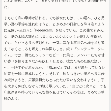
これが最後。2人とも、明るく笑顔で挨拶していたのも印象的だっ
た。
まもなく春の季節が訪れる。でも彼女たちは、この場へ、ひと足
早い夏の季節を連れ出そうと、ときめきの日射しを降り注ぐよう
に元気いっぱいに『Peeeace!!!』を歌っていた。この曲でもみん
な、夏の太陽の輝きにも負けないルンルンとした眩しい笑顔だ。
でも、とびっきりの笑顔から、一気に異なる雰囲気へ場を塗り替
えてゆくところも燃えこれ学園らしさ。続く『シンデレラ・クレ
イム』では、跳ねたジャジーなビートに乗せ、メンバーたちが甘
い香りを振りまきながら妖しくせまる。彼女たちの妖艶な誘い
へ、一瞬で心が惹かれた。『0(zero)』では、まだ果たしていない
約束を一緒に達成しようと。そして、辿りつきたい場所へ共に歩
み続けようと、広報委員たちとふたたび誓いを交わすように、手
を大きく伸ばしながら力強く歌っていた。1曲ごとに次々と、でも
印象深さを持っていろんな様を見せていくその姿は、まるで万華
鏡のよう。