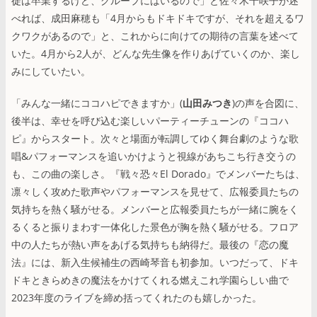
徒は卒業するけど、グループにはいるので」と佐々木千咲子が述
べれば、成田麻穂も「4月からもドキドキですが、それを超えるワ
クワクがあるので」と、これからに向けての期待の言葉を述べて
いた。4月から2人が、どんな先生像を作りあげていくのか、楽し
みにしていたい。
「みんな一緒にココハピできますか」(
山田みつき
)の声を合図に、
後半は、幸せを呼び込む楽しいパーティーチューンの『ココハ
ピ』からスタート。次々と場面が転調してゆく舞台劇のような歌
唱&パフォーマンスを追いかけようと視線があちこち行き交うの
も、この曲の楽しさ。『戦々恐々El Dorado』でメンバーたちは、
凛々しく攻めた歌声やパフォーマンスを見せて、広報委員たちの
気持ちを熱く騒がせる。メンバーと広報委員たちが一緒に腕をく
るくると振りまわす一体化した景色が胸を熱く騒がせる。フロア
中の人たちが熱い声をあげる気持ちも納得だ。最後の『恋の魔
法』には、新入生候補生の西崎琴音も初参加。いつだって、ドキ
ドキときらめきの魔法をかけてくれる燃えこれ学園らしい曲で
2023年度のライブを締め括ってくれたのも嬉しかった。