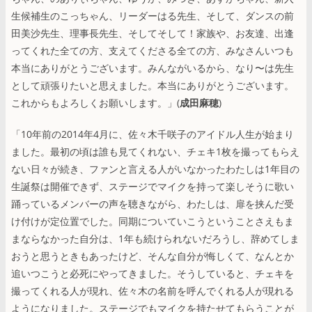
生候補生のこっちゃん、リーダーはる先生、そして、ダンスの前
田美沙先生、理事長先生、そしてそして！家族や、お友達、出逢
ってくれた全ての方、支えてくださる全ての方、みなさんいつも
本当にありがとうございます。みんながいるから、なり〜は先生
として頑張りたいと思えました。本当にありがとうございます。
これからもよろしくお願いします。」(
成田麻穂
)
「10年前の2014年4月に、佐々木千咲子のアイドル人生が始まり
ました。最初の頃は誰も見てくれない、チェキ1枚を撮ってもらえ
ない日々が続き、ファンと言える人がいなかったわたしは1年目の
生誕祭は開催できず、ステージでマイクを持って楽しそうに歌い
踊っているメンバーの声を聴きながら、わたしは、扉を挟んだ受
け付けが定位置でした。同期についていこうということさえもま
まならなかった自分は、1年も続けられないだろうし、辞めてしま
おうと思うときもあったけど、そんな自分が悔しくて、なんとか
追いつこうと必死にやってきました。そうしていると、チェキを
撮ってくれる人が現れ、佐々木の名前を呼んでくれる人が現れる
ようになりました。ステージでもマイクを持たせてもらうことが