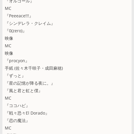
『オルゴール』
MC
『Peeeace!!!』
『シンデレラ・クレイム』
『0(zero)』
映像
MC
映像
『procyon』
手紙 (佐々木千咲子・成田麻穂)
『ずっと』
『星の記憶が降る夜に。』
『風と君と虹と僕』
MC
『ココハピ』
『戦々恐々El Dorado』
『恋の魔法』
MC