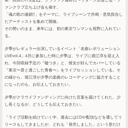
ァンクラブ立ち上げ会も催す。
「魂の歌の連鎖!!」をテーマに、ライブシーンで共鳴・意気投合し
たアーティストを集めて開催。
その勢いのまま、来年には、初の東京ワンマンも視野に入れてい
る。
夕季がレギュラー出演しているイベント「名曲レボリューション
LIVEvol.4」4月に参加した時に夕季は、ライブに堀江淳を迎え入
れ、今回収録予定の『嘘つき』と、彼女が好んでカバーしている
『東京〜君と過ごした青春〜』をライブセッションしている。そ
の縁から、堀江淳が夕季の楽曲のレコーディングに協力すること
になったのも、お伝えしておきたい。
夕季がクラウドファンディングに向けた言葉を届けてくれた。少
し長くなるが、どうしても伝えておきたい。
「ライブ活動を続けていく中、過去にはCDや配信などを通してリ
リースもしてきましたが、どれも「発売しました」という形だけ