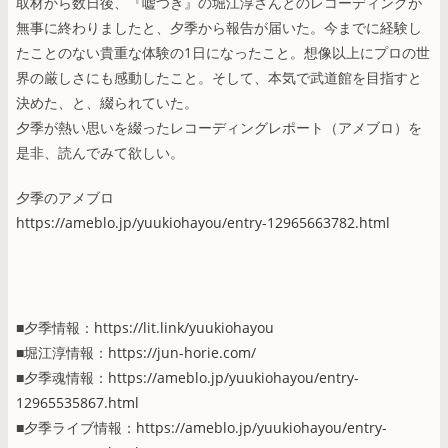
取材から数日後、『嘘つき』の堀江淳さんとのレコーディングが
無事に終わりましたと、夕季から報告が届いた。今までに経験し
たことのない貴重な体験の1日になったこと。想像以上にプロの世
界の厳しさにも感動したこと。そして、本気で武道館を目指すと
決めた、と、綴られていた。
夕季が熱い思いを綴ったレコーディングレポート（アメブロ）を
是非、読んでみて欲しい。
夕季のアメブロ
https://ameblo.jp/yuukiohayou/entry-12965663782.html
■夕季情報：
https://lit.link/yuukiohayou
■堀江淳情報：
https://jun-horie.com/
■夕季魂情報：
https://ameblo.jp/yuukiohayou/entry-
12965535867.html
■夕季ライブ情報：
https://ameblo.jp/yuukiohayou/entry-