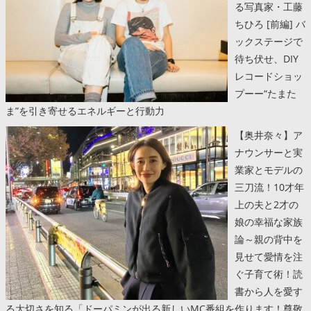
る写真家・工藤
ちひろ [前編] バ
ックステージで
待ち伏せ、DIY
レコードショッ
プーー“たまた
ま”を引き寄せるエネルギーと行動力
【奥井奈々】ア
ナウンサーと実
業家とモデルの
三刀流！10才年
上の夫と2才の
娘の幸福な家族
論～親の背中を
見せて愛情を注
ぐ子育て術！読
書から人を愛す
る大切さを知る「ドーパミンが出る新しいMC番組を作ります！尊敬