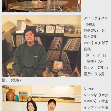
タイラダイスケ
（FREE
THROW）【生
活と音楽
Vol.1】× 安孫子
真哉
（KiliKiliVilla）
「家族との生
活」と「音楽の
場所に戻る覚
悟」（後編）
Nozomi
Nobody【Origi
n Vol.5】× 韓国
インディーを撮