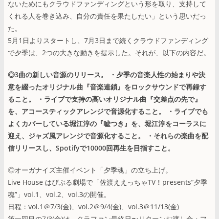
ないためにもクラウドファンディングという形を取り、支持して
くれる人を巻き込み、自分の責任を果たしたい」という思いだっ
た。
5月1日よりスタートし、7月3日まで続くクラウドファンディング
で夕季は、2つの大きな動きを提示した。それが、以下の内容だ。
◎3曲の新しい音源のリリース。 ・夕季の音楽人性の始まりや決
意を綴ったオリジナル曲『音楽連鎖』をロックサウンドで再録す
ること。 ・ライブで支持の高いオリジナル曲『交差点の先で』
を、アコースティックアレンジで音源化すること。 ・ライブでも
よくカバーしている堀江淳の『嘘つき』を、堀江淳をコーラスに
迎え、ジャズ風アレンジで音源化すること。 ・それらの楽曲を配
信リリースし、Spotifyで10000回再生を目指すこと。
◎オーガナイズ主催イベント「夕季魂」の立ち上げ。
Live House はぴぶる劇場で「佐渡ええっちゃTV！presents”夕季
魂”」vol.1、vol.2、vol.3の開催。
日程：vol.1＠7/3(金)、vol.2＠9/4(金)、vol.3＠11/13(金)
第一回目の7/3(金)は、クラファン最終日〜リターンお渡し会・フ