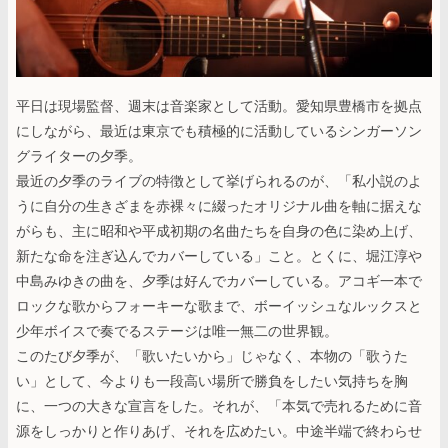
平日は現場監督、週末は音楽家として活動。愛知県豊橋市を拠点
にしながら、最近は東京でも積極的に活動しているシンガーソン
グライターの夕季。
最近の夕季のライブの特徴として挙げられるのが、「私小説のよ
うに自分の生きざまを赤裸々に綴ったオリジナル曲を軸に据えな
がらも、主に昭和や平成初期の名曲たちを自身の色に染め上げ、
新たな命を注ぎ込んでカバーしている」こと。とくに、堀江淳や
中島みゆきの曲を、夕季は好んでカバーしている。アコギ一本で
ロックな歌からフォーキーな歌まで、ボーイッシュなルックスと
少年ボイスで奏でるステージは唯一無二の世界観。
このたび夕季が、「歌いたいから」じゃなく、本物の「歌うた
い」として、今よりも一段高い場所で勝負をしたい気持ちを胸
に、一つの大きな宣言をした。それが、「本気で売れるために音
源をしっかりと作りあげ、それを広めたい。中途半端で終わらせ