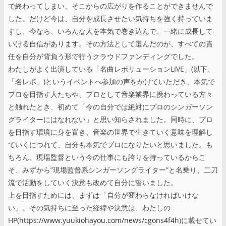
で終わってしまい、そこからの広がりを作ることができませんで
した。だけど今は、自分を成長させたい気持ちを強く持っていま
すし、今なら、いろんな人を本気で巻き込んで、一緒に成長して
いける自信があります。その方法として選んだのが、すべての責
任を自分が背負う形で行うクラウドファンディングでした。
わたしがよく出演している「名曲レボリューションLIVE」(以下、
「名レボ」)というイベントへ参加の声をかけていただき、本気で
プロを目指す人たちや、プロとして音楽業界に携わっている方々
と触れたとき、初めて「今の自分では絶対にプロのシンガーソン
グライターにはなれない」と思い知らされました。同時に、プロ
を目指す環境に身を置き、音楽の世界で生きていく意味を理解し
ていくにつれて、自分も本気でプロになりたいと思いました。も
ちろん、現場監督という今の仕事にも誇りを持っているからこ
そ、みずから”現場監督系シンガーソングライター”と名乗り、二刀
流で活動をしていく決意も改めて自分に誓いました。
上を目指すためには、まずは「自分が変わらなければいけな
い」。その気持ちに至った経緯や決意は、わたしの
HP(
https://www.yuukiohayou.com/news/cgons4f4h
)に載せてい