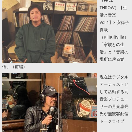
（FREE
THROW）【生
活と音楽
Vol.1】× 安孫子
真哉
（KiliKiliVilla）
「家族との生
活」と「音楽の
場所に戻る覚
悟」（前編）
現在はデジタル
アーティストと
して活動する元
音楽プロデュー
サーの月光恵亮
氏が無観客配信
トークライブ