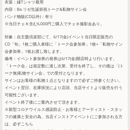
衣装：縁Tシャツ着用
内容：Ba.リゼ生誕前祝トーク&私物サイン会
バンド物販(CD以外)：有り
※当日チェキ含む6,000円ご購入でチェキ撮影会あり。
対象：自主盤倶楽部にて、6/17(金)イベント当日限定販売の
CD「旬」1枚ご購入者様に「トーク会参加券」1枚+「私物サイン
会参加券」1枚お渡し致します。
備考：イベント参加券の発券は6/17(金)開店時より行います。
「トーク会」は規定数に達し次第、受付を終了し、その後は「(ト
ーク無)私物サイン会」での受付となります。
サインはお客様の私物１点となりますので必ずご持参ください。
イベント翌日、在庫状況により店頭、当店サイトより販売を行う
可能性ございます。
イベント終了後にご案内させて頂きます。
※新型コロナウイルス感染防止・お客様とアーティスト・スタッ
フの健康と安全の為、当店インストアイベントにご参加される方
は、必ずこちら