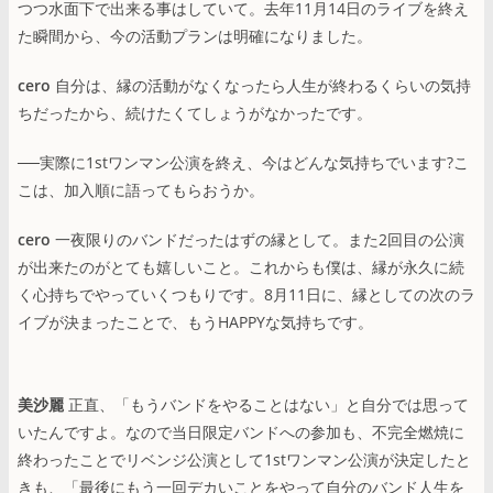
つつ水面下で出来る事はしていて。去年11月14日のライブを終え
た瞬間から、今の活動プランは明確になりました。
cero
自分は、縁の活動がなくなったら人生が終わるくらいの気持
ちだったから、続けたくてしょうがなかったです。
──実際に1stワンマン公演を終え、今はどんな気持ちでいます?こ
こは、加入順に語ってもらおうか。
cero
一夜限りのバンドだったはずの縁として。また2回目の公演
が出来たのがとても嬉しいこと。これからも僕は、縁が永久に続
く心持ちでやっていくつもりです。8月11日に、縁としての次のラ
イブが決まったことで、もうHAPPYな気持ちです。
美沙麗
正直、「もうバンドをやることはない」と自分では思って
いたんですよ。なので当日限定バンドへの参加も、不完全燃焼に
終わったことでリベンジ公演として1stワンマン公演が決定したと
きも、「最後にもう一回デカいことをやって自分のバンド人生を