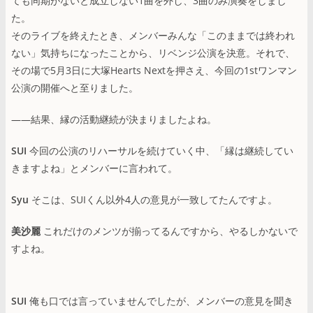
ても同期がないと成立しない1曲を外し、3曲のみ演奏をしまし
た。
そのライブを終えたとき、メンバーみんな「このままでは終われ
ない」気持ちになったことから、リベンジ公演を決意。それで、
その場で5月3日に大塚Hearts Nextを押さえ、今回の1stワンマン
公演の開催へと至りました。
――結果、縁の活動継続が決まりましたよね。
SUI
今回の公演のリハーサルを続けていく中、「縁は継続してい
きますよね」とメンバーに言われて。
Syu
そこは、SUIくん以外4人の意見が一致してたんですよ。
美沙麗
これだけのメンツが揃ってるんですから、やるしかないで
すよね。
SUI
俺も口では言っていませんでしたが、メンバーの意見を聞き