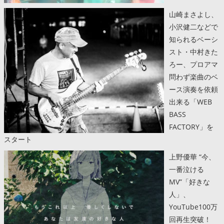
山崎まさよし、
小沢健二などで
知られるベーシ
スト・中村きた
ろー、プロアマ
問わず楽曲のベ
ース演奏を依頼
出来る「WEB
BASS
FACTORY」を
スタート
上野優華 “今、
一番泣ける
MV”「好きな
人」、
YouTube100万
回再生突破！