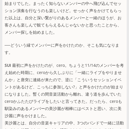
始まりでした。まったく知らないメンバーの中へ飛び込んでセッ
ション演奏を行なうのも楽しいけど。せっかく声をかけてもらっ
た以上は、自分と深い繋がりのあるメンバーと一緒のほうが、お
客さんも楽しんで観てもらえるんじゃないかと思ったことから、
メンバー探しを始めました。
──どういう縁でメンバーに声をかけたのか、そこも気になりま
す。
SUI
最初に声をかけたのが、cero。ちょうと11/14のメンバーを考
え始めた時期に、ceroから久しぶりに「一緒にライブをやりませ
んか」と唐突に連絡が来たので、逆に「こういうセッションイベ
ントがあるけど、こっちに参加しない?」と声をかけたのが始まり
になりました。暫くの間音楽活動から離れ、違う道を歩んでいた
ceroかふたたびライブをしたいと言ってきた。だったら、ceroも
馴染みのあるメンバーの美沙麗が相棒にはベストと思い、次に美
沙麗に声をかけました。
美沙麗とは、自分の音楽キャリアの中、3つのバンドで一緒に活動