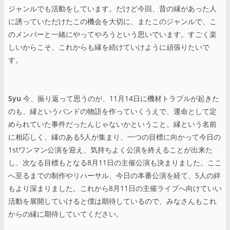
ジャンルでも活動をしています。だけど今回、昔の縁があった人
に誘っていただけたこの機会を大切に、またこのジャンルで、こ
のメンバーと一緒にやってやろうという思いでいます。すごく楽
しいからこそ、これからも縁を続けていけように頑張りたいで
す。
Syu
今、振り返って思うのが、11月14日に機材トラブルが起きた
のも、縁というバンドの物語を作っていくうえで、運命として定
められていた事件だったんじゃないかということ。縁という名前
に相応しく、縁のある5人が集まり、一つの目標に向かって今日の
1stワンマン公演を迎え、気持ちよく公演を終えることが出来た
し、次なる目標もとなる8月11日の主催公演も決まりました。ここ
へ至るまでの制作やリハーサル、今日の本番公演を経て、5人の絆
もより深まりました。これから8月11日の主催ライブへ向けていい
活動を展開していけると僕は期待しているので、みなさんもこれ
からの縁に期待していてください。