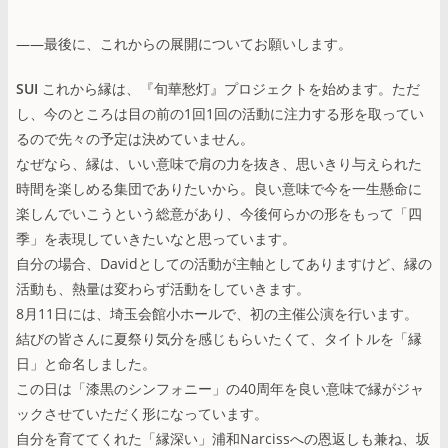
――最後に、これからの展開についてお願いします。
SUI
これから縁は、『旬華愁灯』プロジェクトを始めます。ただ
し、今のところは目の前の1回1回の活動に注力する形を取ってい
るので先々の予定は決めていません。
なぜなら、縁は、いい意味で肩の力を抜き、思いきり与えられた
時間を楽しめる集団でありたいから。良い意味で今を一生懸命に
楽しんでいこうという総意があり、今後何らかの形をもって「四
季」を表現していきたいなと思っています。
自分の場合、Davidとしての活動が主軸としてありますけど、縁の
活動も、熱量は変わらず活動をしていきます。
8月11日には、埼玉会館小ホールで、初の主催公演を行います。
結びの皆さんに夏祭り気分を感じもらいたくて、タイトルを「縁
日」と命名しました。
この日は「漆黒のシンフォニー」の40周年を良い意味で縁がジャ
ックさせていただく形になっています。
自分を育ててくれた「縁深い」浦和Narcissへの恩返しも兼ね、坂