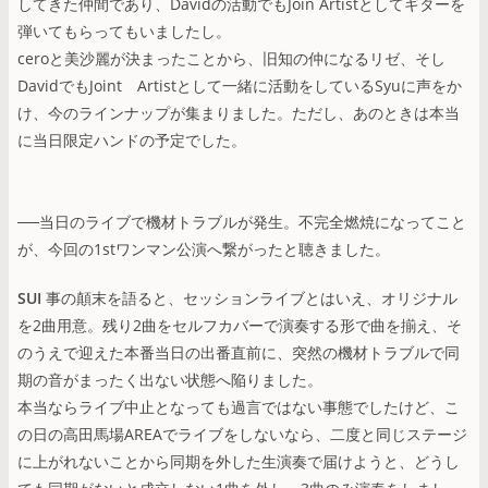
してきた仲間であり、Davidの活動でもJoin Artistとしてギターを
弾いてもらってもいましたし。
ceroと美沙麗が決まったことから、旧知の仲になるリゼ、そし
DavidでもJoint Artistとして一緒に活動をしているSyuに声をか
け、今のラインナップが集まりました。ただし、あのときは本当
に当日限定ハンドの予定でした。
──当日のライブで機材トラブルが発生。不完全燃焼になってこと
が、今回の1stワンマン公演へ繋がったと聴きました。
SUI
事の顛末を語ると、セッションライブとはいえ、オリジナル
を2曲用意。残り2曲をセルフカバーで演奏する形で曲を揃え、そ
のうえで迎えた本番当日の出番直前に、突然の機材トラブルで同
期の音がまったく出ない状態へ陥りました。
本当ならライブ中止となっても過言ではない事態でしたけど、こ
の日の高田馬場AREAでライブをしないなら、二度と同じステージ
に上がれないことから同期を外した生演奏で届けようと、どうし