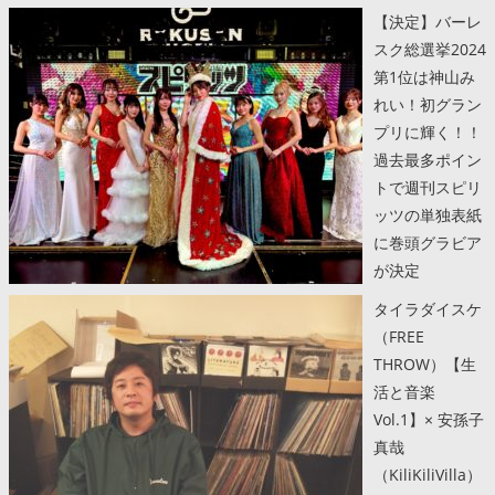
【決定】バーレ
スク総選挙2024
第1位は神山み
れい！初グラン
プリに輝く！！
過去最多ポイン
トで週刊スピリ
ッツの単独表紙
に巻頭グラビア
が決定
タイラダイスケ
（FREE
THROW）【生
活と音楽
Vol.1】× 安孫子
真哉
（KiliKiliVilla）