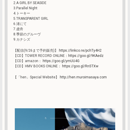
2.A GIRL BY SEASIDE
3.Parallel Night
4.トーキー
5.TRANSPARENT GIRL
6.渚にて
7.虚舟
8.季節のグルーヴ
9.カナシズ
【配信(9/26まで予約販売)】
https://linkco.re/pchTy4H2
【CD】TOWER RECORD ONLINE：
https://goo.gl/9KAedz
【CD】amazon：
https://goo.gl/ymUU4G
【CD】HMV BOOKS ONLINE：
https://goo.gl/Rn5TXw
【「hen」Special Website】
http://hen.muroimasaya.com