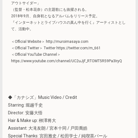
アウトサイダー」
（監督・松本花奈）の主題歌にも抜擢される。
2018年9月、自身初となるアルバムをリリース予定。
『インターネットとライブハウスの真ん中を行く』アーティストとし
て、活動中。
＜Official Website＞ http://muroimasaya.com
＜Official Twitter＞ Twitter https://twitter.com/m_661
＜Official YouTube Channel＞
https://www.youtube.com/channel/UC2uJjF_RTOMT5R59Pa3IryQ
◆「カナシズ」Music Video / Credit
Starring: 堀越千史
Director: 安藤大悟
Hair & Make up: 栁澤将大
Assistant: 大滝友朗 / 宮本十同 / 戸田喬皓
Special Thanks: 宮田雅史 / 松田学士 / 純喫茶パール