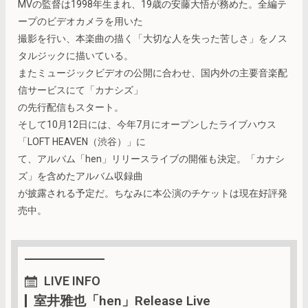
MVの監督は1998年生まれ、19歳の安藤大悟が務めた。全編テ
ープのビデオカメラを用いた
撮影を行い、本楽曲の描く「大切な人を失った苦しさ」をノス
タルジックに描いている。
またミュージックビデオの公開に合わせ、国内外の主要音楽配
信サービスにて「カナシズ」
の先行配信もスタート。
そして10月12日には、今年7月にオープンしたライブハウス
「LOFT HEAVEN（渋谷）」に
て、アルバム「hen」リリースライブの開催も決定。「カナシ
ズ」を含めたアルバム収録曲
が披露される予定だ。ちなみに本公演のチケットは現在好評発
売中。
LIVE INFO
室井雅也「hen」Release Live