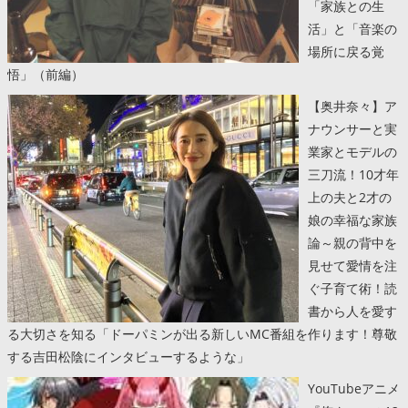
「家族との生
活」と「音楽の
場所に戻る覚
悟」（前編）
【奥井奈々】ア
ナウンサーと実
業家とモデルの
三刀流！10才年
上の夫と2才の
娘の幸福な家族
論～親の背中を
見せて愛情を注
ぐ子育て術！読
書から人を愛す
る大切さを知る「ドーパミンが出る新しいMC番組を作ります！尊敬
する吉田松陰にインタビューするような」
YouTubeアニメ