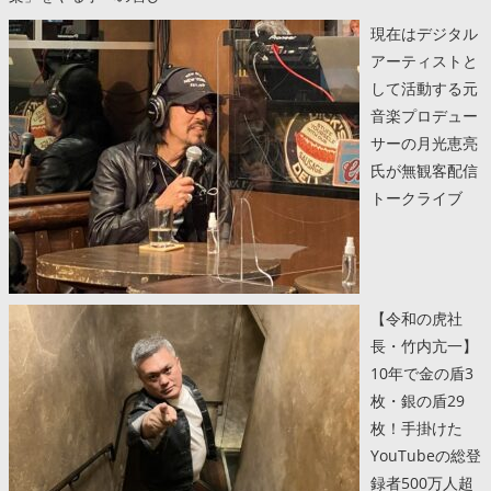
現在はデジタル
アーティストと
して活動する元
音楽プロデュー
サーの月光恵亮
氏が無観客配信
トークライブ
【令和の虎社
長・竹内亢一】
10年で金の盾3
枚・銀の盾29
枚！手掛けた
YouTubeの総登
録者500万人超