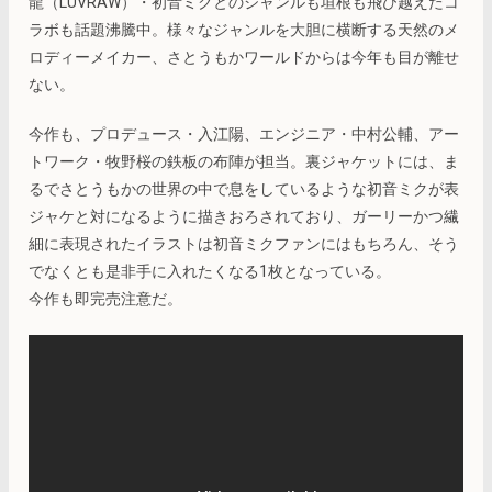
龍（LUVRAW）・初音ミクとのジャンルも垣根も飛び越えたコ
ラボも話題沸騰中。様々なジャンルを大胆に横断する天然のメ
ロディーメイカー、さとうもかワールドからは今年も目が離せ
ない。
今作も、プロデュース・入江陽、エンジニア・中村公輔、アー
トワーク・牧野桜の鉄板の布陣が担当。裏ジャケットには、ま
るでさとうもかの世界の中で息をしているような初音ミクが表
ジャケと対になるように描きおろされており、ガーリーかつ繊
細に表現されたイラストは初音ミクファンにはもちろん、そう
でなくとも是非手に入れたくなる1枚となっている。
今作も即完売注意だ。