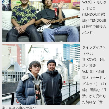
Vol.9】× モリタ
ナオヒコ
(TENDOUJI) (後
編)「TENDOUJI
は最初で最後の
バンド」
タイラダイスケ
（FREE
THROW）【生
活と音楽
Vol.13】×須田
亮太（ナードマ
グネット）（前
編） 過酷な「生
活」から見出し
た純粋な「音
楽」をやる事への喜び