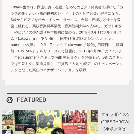
1994年生まれ、岡山出身・在住。初めてのピアノ発表会で弾いた「ガ
ラスの靴」という曲の最初のシ・ド・ミの和音で音楽が好きになる。
3歳からピアノを始め、ギター、サックス、合唱、声楽など様々な音
楽に触れる。高校音楽科卒業後、音楽短期大学へ入学し、ガットギタ
ーやピアノの弾き語りを本格的に始める。2018年3月 1stフルアルバ
ム『Lukewarm』（P-VINE）、同年8月配信限定シングル『melt
summer/友達』、9月に7インチ『Lukewarm / 最低な日曜日feat.鶴岡
龍（LUVRAW）』をリリースして話題に。2019年2月20日に 7インチ
『melt summer / スキップ with 初音ミク』を発売予定。B面のスキッ
プは初音ミクに楽曲提供し、百貨店「大丸 札幌店」のキャンペーンソ
ングとなった楽曲のアナザーバージョンを収録。
FEATURED
タイラダイスケ
(FREE THROW)
【生活と音楽