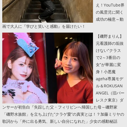
え！YouTube界
の風雲児に聞く
成功の極意～動
画で大人に『学びと笑いと感動』を届けたい！
【磯野まりん】
元看護師の垢抜
けない“クラス
で2～3番目の
女”が華麗に変
身！小悪魔
ageha専属モデ
ル＆ROKUSAN
ANGEL（旧バー
レスク東京）ダ
ンサーが初告白『失踪した父・フィリピンへ帰国した母～磯野家
「磯野水族館」を立ち上げた“クラゲ愛”の真実とは！？加藤ミリヤの
歌詞から「外に出る勇気、新しい自分になれた」少女の感動秘話