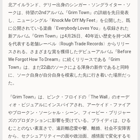
北アイルランド、デリー出身のシンガー・ソングライター・ソ
ークは、待望の2ndアルバム『Grim Town』の詳細を先日発表
し、ニューシングル「Knock Me Off My Feet」を公開した。既
に公開されている楽曲「Everybody Loves You」も収録された
新アルバム『Grim Town』は4月26日、40年近い歴史を持つUK
を代表する老舗レーベル〈Rough Trade Records〉からリリー
スされる。さまざまな賞を獲得したデビューアルバム『Before
We Forgot How To Dream』に続くリリースである『Grim
Town』は、まだ22歳のソークによる渾身の新作であると同時
に、ソーク自身が自分自身を模索した先に行き着いた場所だっ
た。
『Grim Town』は、ピンク・フロイドの「The Wall」のオーデ
ィオ・ビジュアルにインスパイアされ、アーケイド・ファイア
やブロークン・ソーシャル・シーン、フィービー・ブリジャー
ズのプロダクションに影響を受けている。ブライディは、ひる
むことのない素直さで、遠距離恋愛や鬱、離婚、社会不安障害
から、セクシュアリティーの面や政治面、感情面で変化するモ