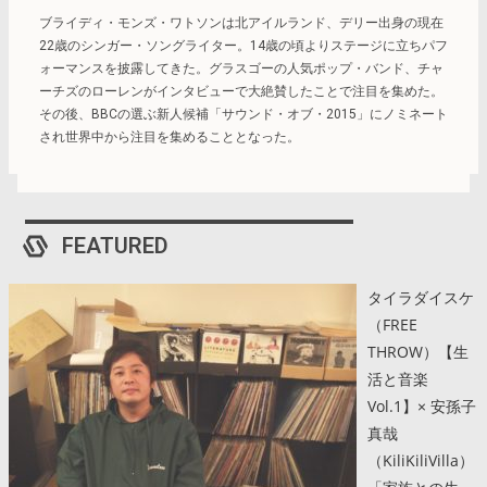
ブライディ・モンズ・ワトソンは北アイルランド、デリー出身の現在
22歳のシンガー・ソングライター。14歳の頃よりステージに立ちパフ
ォーマンスを披露してきた。グラスゴーの人気ポップ・バンド、チャ
ーチズのローレンがインタビューで大絶賛したことで注目を集めた。
その後、BBCの選ぶ新人候補「サウンド・オブ・2015」にノミネート
され世界中から注目を集めることとなった。
FEATURED
タイラダイスケ
（FREE
THROW）【生
活と音楽
Vol.1】× 安孫子
真哉
（KiliKiliVilla）