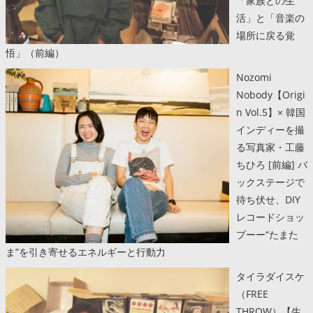
「家族との生
活」と「音楽の
場所に戻る覚
悟」（前編）
Nozomi
Nobody【Origi
n Vol.5】× 韓国
インディーを撮
る写真家・工藤
ちひろ [前編] バ
ックステージで
待ち伏せ、DIY
レコードショッ
プーー“たまた
ま”を引き寄せるエネルギーと行動力
タイラダイスケ
（FREE
THROW）【生