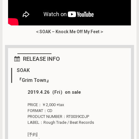
＜SOAK – Knock Me Off My Feet＞
RELEASE INFO
SOAK
『Grim Town』
2019.4.26（Fri）on sale
PRICE：￥2,000 +tax
FORMAT：CD
PRODUCT NUMBER：RT0039CDJP
LABEL：Rough Trade / Beat Records
[予約]