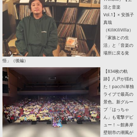
活と音楽
Vol.1】× 安孫子
真哉
（KiliKiliVilla）
「家族との生
活」と「音楽の
場所に戻る覚
悟」（後編）
【834枚の軌
跡】八戸が揺れ
た！pacchi単独
ライブで最高の
景色。新グルー
プ「はっちゃ
ん」も電撃デビ
ュー！～館鼻岸
壁朝市の潮風が