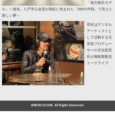
「地方創生モデ
ル」へ進化。八戸市公会堂が熱狂に包まれた「888大作戦」で見えた
新しい夢～
現在はデジタル
アーティストと
して活動する元
音楽プロデュー
サーの月光恵亮
氏が無観客配信
トークライブ
©WORLDCORE. All Rights Reserved.