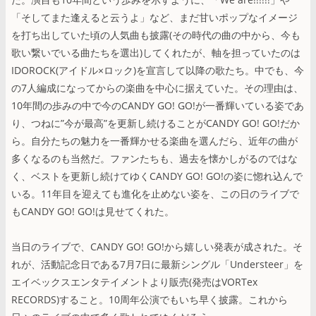
「そしてまた逢えると云うよ」など、まだ甘いポップなイメージ
を打ち出していた頃の人気曲も披露(その時代の曲の中から、今も
歌い繋いでいる曲たちを選出)してくれたが、軸を担っていたのは
IDOROCK(アイドル×ロック)を宣言して以降の歌たち。中でも、今
の7人編成になってからの楽曲を中心に据えていた。その理由は、
10年間の歩みの中で今のCANDY GO! GO!が一番輝いている姿であ
り、つねに”今が最高”を更新し続けることがCANDY GO! GO!だか
ら。自分たちの魅力を一番輝かせる楽曲を選んだら、近年の曲が
多くなるのも当然だ。ファンたちも、過去を懐かしがるのではな
く、ベストを更新し続けてゆくCANDY GO! GO!の姿に惚れ込んで
いる。11年目を迎えても進化を止めない姿を、この日のライブで
もCANDY GO! GO!は見せてくれた。
当日のライブで、CANDY GO! GO!から嬉しい発表が成された。そ
れが、活動記念日である7月7日に最新シングル「Understeer」を
エイベックスエンタテイメントより販売(発売はVORTex
RECORDS)すること。10周年公演でもいち早く披露。これから