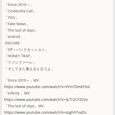
「Since 2010～」
「Cinderella Call」
「YOU」
「Fake News」
「The last of days」
「endroll」
-ENCORE-
「OP～バンドセッション」
「HONEY TRAP」
「ファンファーレ」
「そしてまた逢えると云うよ」
「Since 2010～」MV
https://www.youtube.com/watch?v=VYm7DmkYXoI
「Infinity 」MV
https://www.youtube.com/watch?v=3LTr2U7ZV2o
「The last of days」MV
https://www.youtube.com/watch?v=ozghhTvaZic