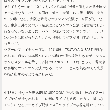
日々のライブの中で多く歌われてゆくだろう。
そしてもう一つが、10月よりバンド編成で全5ヶ所をまわる全国ツ
アーを行なうことだ。今回は、仙台・大阪・名古屋・新潟・東京
の5ヶ所になる。大阪と新潟でのワンマン公演は、今回が初にな
る。東京以外でのバンド編成によるワンマン公演は名古屋でしか
行なっていないように、バンドを従えてのワンマンツアーは、メ
ンバーも念願だったこと。かなり熱いライブが各地で繰り広げら
れそうだ。
ツアーのファイナル公演は、12月6日にTSUTAYA O-EASTで行な
われる。過去には赤坂BLITZでの単独公演の経験もあるが、今のロ
ックなスタイルを示して以降のCANDY GO! GO!にとって一番大き
な会場でのワンマン公演になる。この日、どんな熱を孕んだ光景
を描き出すのかとても楽しみだ。
4月8日に行なった恵比寿LIQUIDROOMでの公演は、改めてアーカ
イブ配信が行なわれる。この日のライブを見逃した方は、間もな
く告知になるアーカイブ配信で当日のライブの模様を味わってい