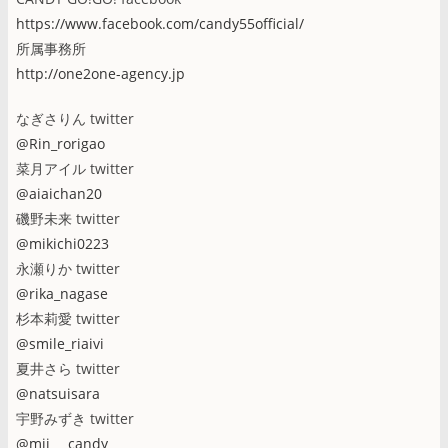
https://www.facebook.com/candy55official/
所属事務所
http://one2one-agency.jp
なぎさりん twitter
@Rin_rorigao
菜月アイル twitter
@aiaichan20
磯野未来 twitter
@mikichi0223
永瀬りか twitter
@rika_nagase
杉本莉愛 twitter
@smile_riaivi
夏井さら twitter
@natsuisara
宇野みずき twitter
@mii___candy