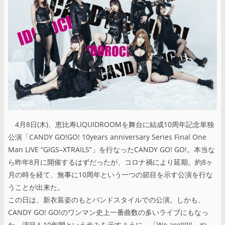
4月8日(木)、恵比寿LIQUIDROOMを舞台に結成10周年記念単独
公演「CANDY GO!GO! 10years anniversary Series Final One
Man LIVE “GIGS–XTRAILS”」を行なったCANDY GO! GO!。本当な
ら昨年8月に開催するはずだったが、コロナ禍により延期。約8ヶ
月の時を経て、無事に10周年という一つの節目を示す公演を行な
うことが出来た。
この日は、新衣装姿のもとバンドスタイルでの公演。しかも、
CANDY GO! GO!のワンマン史上一番曲数の多いライブにもなっ
た。演目も10年間という歩みを示すように、「We are!!!!!!」や