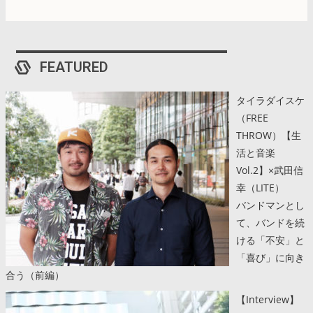
FEATURED
タイラダイスケ
（FREE
THROW）【生
活と音楽
Vol.2】×武田信
幸（LITE）
バンドマンとし
て、バンドを続
ける「不安」と
「喜び」に向き
合う（前編）
【Interview】