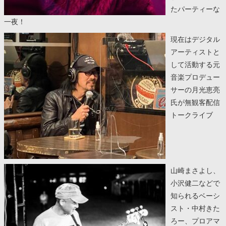
たパーティーな
一夜！
現在はデジタル
アーティストと
して活動する元
音楽プロデュー
サーの月光恵亮
氏が無観客配信
トークライブ
山崎まさよし、
小沢健二などで
知られるベーシ
スト・中村きた
ろー、プロアマ