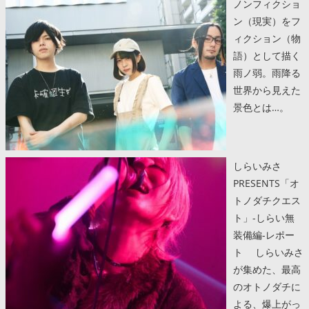
ノンフィクショ
ン（現実）をフ
ィクション（物
語）として描く
雨ノ弱。雨降る
世界から見えた
景色とは…。
しらいみさ
PRESENTS「オ
トノダチクエス
ト」-しらい無
装備編-レポー
ト しらいみさ
が集めた、最高
のオトノダチに
よる、爆上がっ