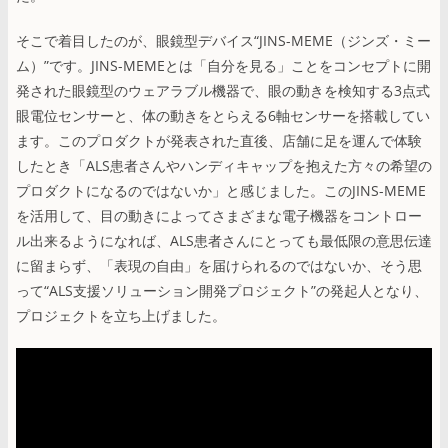
そこで着目したのが、眼鏡型デバイス“JINS-MEME（ジンズ・ミー
ム）”です。JINS-MEMEとは「自分を見る」ことをコンセプトに開
発された眼鏡型のウェアラブル機器で、眼の動きを検知する3点式
眼電位センサーと、体の動きをとらえる6軸センサーを搭載してい
ます。このプロダクトが発表された直後、店舗に足を運んで体験
したとき「ALS患者さんやハンディキャップを抱えた方々の希望の
プロダクトになるのではないか」と感じました。このJINS-MEME
を活用して、目の動きによってさまざまな電子機器をコントロー
ル出来るようになれば、ALS患者さんにとっても最低限の意思伝達
に留まらず、「表現の自由」を届けられるのではないか、そう思
って“ALS支援ソリューション開発プロジェクト”の発起人となり、
プロジェクトを立ち上げました。