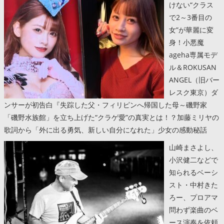
けない“クラス
で2～3番目の
女”が華麗に変
身！小悪魔
ageha専属モデ
ル＆ROKUSAN
ANGEL（旧バー
レスク東京）ダ
ンサーが初告白『失踪した父・フィリピンへ帰国した母～磯野家
「磯野水族館」を立ち上げた“クラゲ愛”の真実とは！？加藤ミリヤの
歌詞から「外に出る勇気、新しい自分になれた」少女の感動秘話
山崎まさよし、
小沢健二などで
知られるベーシ
スト・中村きた
ろー、プロアマ
問わず楽曲のベ
ース演奏を依頼