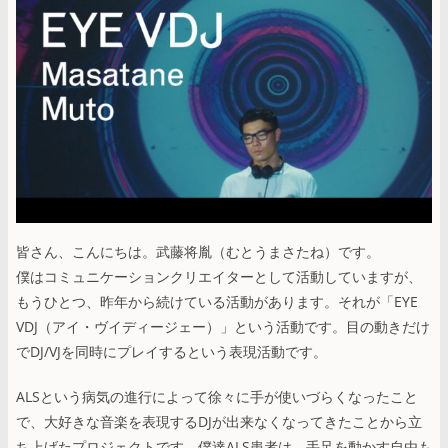
皆さん、こんにちは。武藤将胤（むとうまさたね）です。
僕はコミュニケーションクリエイターとして活動していますが、
もうひとつ、昨年から続けている活動があります。それが「EYE
VDJ（アイ・ヴイディージェー）」という活動です。目の動きだけ
でDJ/VJを同時にプレイするという表現活動です。
ALSという病気の進行によって徐々に手が使いづらくなったこと
で、大好きな音楽を表現するDJが出来なくなってきたことから立
ち上げたプロジェクトです。僕達ALS患者は、手足を動かす自由も