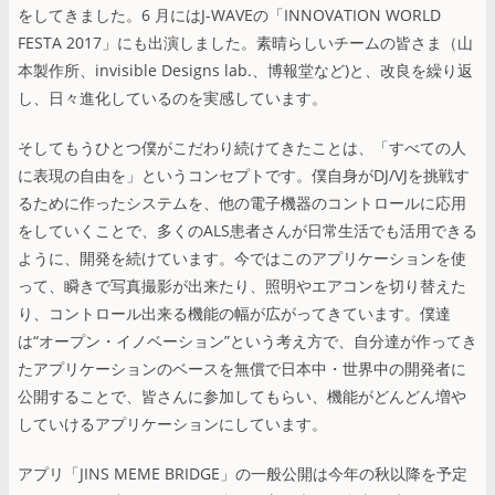
をしてきました。6 月にはJ-WAVEの「INNOVATION WORLD
FESTA 2017」にも出演しました。素晴らしいチームの皆さま（山
本製作所、invisible Designs lab.、博報堂など)と、改良を繰り返
し、日々進化しているのを実感しています。
そしてもうひとつ僕がこだわり続けてきたことは、「すべての人
に表現の自由を」というコンセプトです。僕自身がDJ/VJを挑戦す
るために作ったシステムを、他の電子機器のコントロールに応用
をしていくことで、多くのALS患者さんが日常生活でも活用できる
ように、開発を続けています。今ではこのアプリケーションを使
って、瞬きで写真撮影が出来たり、照明やエアコンを切り替えた
り、コントロール出来る機能の幅が広がってきています。僕達
は“オープン・イノベーション”という考え方で、自分達が作ってき
たアプリケーションのベースを無償で日本中・世界中の開発者に
公開することで、皆さんに参加してもらい、機能がどんどん増や
していけるアプリケーションにしています。
アプリ「JINS MEME BRIDGE」の一般公開は今年の秋以降を予定