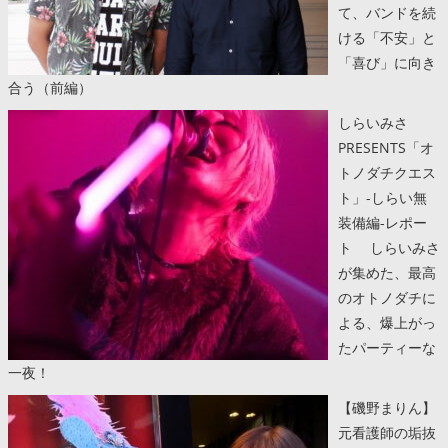
て、バンドを続
ける「不安」と
「喜び」に向き
合う（前編）
しらいみさ
PRESENTS「オ
トノダチクエス
ト」-しらい無
装備編-レポー
ト しらいみさ
が集めた、最高
のオトノダチに
よる、爆上がっ
たパーティーな
一夜！
【磯野まりん】
元看護師の垢抜