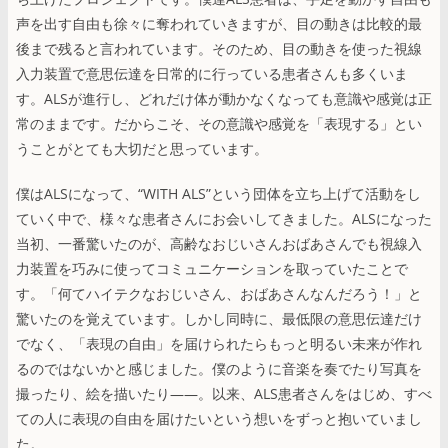
声を出す自由も徐々に奪われていきますが、目の動きは比較的最
後まで残ると言われています。そのため、目の動きを使った視線
入力装置で意思伝達を日常的に行っている患者さんも多くいま
す。ALSが進行し、どれだけ体が動かなくなっても意識や感覚は正
常のままです。だからこそ、その意識や感覚を「表現する」とい
うことがとても大切だと思っています。
僕はALSになって、“WITH ALS”という団体を立ち上げて活動をし
ていく中で、様々な患者さんにお会いしてきました。ALSになった
当初、一番驚いたのが、高齢なおじいさんおばあさんでも視線入
力装置を巧みに使ってコミュニケーションを取っていたことで
す。「何てハイテクなおじいさん、おばあさんなんだろう！」と
驚いたのを覚えています。しかし同時に、最低限の意思伝達だけ
でなく、「表現の自由」を届けられたらもっと明るい未来が作れ
るのではないかと感じました。僕のように音楽を奏でたり写真を
撮ったり、絵を描いたり――。以来、ALS患者さんをはじめ、すべ
ての人に表現の自由を届けたいという想いをずっと抱いていまし
た。