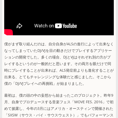
僕がまず取り組んだのは、自分自身がALSの進行によって出来なく
なってしまっていたDJ/VJを目の動きだけでプレイするアプリケー
ションの開発でした。多くの場合、DJとVJはそれぞれ別の方がプ
レイするというのが一般的だと思います。その両方を眼だけで同
時にプレイすることが出来れば、ALS発症前よりも進化することが
出来る、とてもチャレンジングな体験だと感じました。そこから
僕の「DJ/VJプレイへの再挑戦」が始まりました。
最初は、僕の頭の中の妄想から始まったこのプロジェクト。昨年9
月、自身でプロデュースする音楽フェス「MOVE FES. 2016」で初
めて披露し、今年の3月にはアメリカ・オースティンで開催された
「SXSW（サウス・バイ・サウスウェスト）」でもパフォーマンス