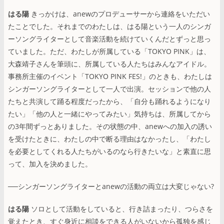
はる陽
きっかけは、anewのプロデューサーから連絡をいただい
たことでした。それまでのわたしは、はる陽という一人のシンガ
ーソングライターとして音楽活動を続けていくんだとずっと思っ
ていました。ただ、わたしが所属している「TOKYO PINK」は、
大森靖子さんを筆頭に、所属している人たちはみんなアイドル。
事務所主催のイベント「TOKYO PINK FES!」のときも、わたしは
シンガーソングライターとして一人で出演。セッションで他の人
たちと共演して踊る程度だったから、「自分も踊れるようになり
たい」「他の人と一緒にやってみたい」気持ちは、所属してから
の3年間ずっとありました。その状態の中、anewへの加入の誘い
を受けたときに、わたしの中で断る理由はなかったし、「わたし
を必要としてくれる人たちがいるのなら行きたいな」と素直に思
って、加入を決めました。
──シンガーソングライターとanewの活動の両立は大変じゃない?
はる陽
ソロとして活動をしていると、行き詰まったり、つらさを
覚えたとき、すぐ身近に相談をできる人がいないから孤独を感じ