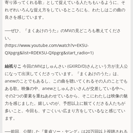
寄り添ってくれる歌」として捉えている人たちもいるように、そ
れぞれいろんな捉え方をしているところにも、わたしはこの曲の
良さを感じています。
──ぜひ、『まくあけのうた』のMVの見どころも教えてくださ
い。
(
https://www.youtube.com/watch?v=EK5U-
QXpgrg&list=RDEK5U-QXpgrg&start_radio=1
)
紬祇りこ
今回のMVはしゅんさい (GXIRD/D)さんという方が主人公
になって出演してくださっています。『まくあけのうた』は、
anewのことでもあるし、この曲を聴いてくれるその人のことでも
ある歌。映像の中、anewとしゅんさいさんが交差している中へ、
その2つの要素を重ねあわせているから、そこにわたしは映像の魅
力を感じました。嬉しいのが、予想以上に観てくださる人たちが
多いこと。今回も、すごくいい広まり方をしているなと感じてい
ます。
──前回、公開した『童貞ソー・ヤング』は20万回以上視聴される