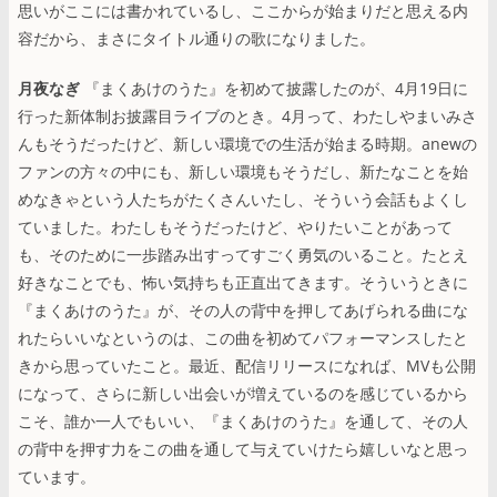
思いがここには書かれているし、ここからが始まりだと思える内
容だから、まさにタイトル通りの歌になりました。
月夜なぎ
『まくあけのうた』を初めて披露したのが、4月19日に
行った新体制お披露目ライブのとき。4月って、わたしやまいみさ
んもそうだったけど、新しい環境での生活が始まる時期。anewの
ファンの方々の中にも、新しい環境もそうだし、新たなことを始
めなきゃという人たちがたくさんいたし、そういう会話もよくし
ていました。わたしもそうだったけど、やりたいことがあって
も、そのために一歩踏み出すってすごく勇気のいること。たとえ
好きなことでも、怖い気持ちも正直出てきます。そういうときに
『まくあけのうた』が、その人の背中を押してあげられる曲にな
れたらいいなというのは、この曲を初めてパフォーマンスしたと
きから思っていたこと。最近、配信リリースになれば、MVも公開
になって、さらに新しい出会いが増えているのを感じているから
こそ、誰か一人でもいい、『まくあけのうた』を通して、その人
の背中を押す力をこの曲を通して与えていけたら嬉しいなと思っ
ています。