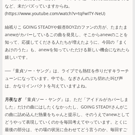
など、未だバズっていますからね。
(
https://www.youtube.com/watch?v=tqFwITY-NeU
)
紬祇りこ GOING STEADYや銀杏BOYZのファンの方が、たまたま
anewがカバーしているこの曲を発見し、そこからanewのことを
知って、応援してくださる人たちが増えたように、今回の『まく
あけのうた』も、anewを知っていただける新しい機会になれたら
嬉しいです。
──『童貞ソー・ヤング』は、ライブでも熱狂を作りだすキラーチ
ューンになっています。中でも、なぎさんのぶち切れた叫び声
は、かなりインパクトを与えていますよね。
月夜なぎ
『童貞ソー・ヤング』は、ただ「アイドルがカバーしま
した」だけの曲にはしたくなかったし、GOING STEADYさんがこ
の曲に詰め込んだ熱量をちゃんと提示し、そのうえでanewとして
どうやって表現していくのかを毎回考えてやっています。とくに
最後の部分は、その場の状況に合わせてどう言うのか、毎回すご