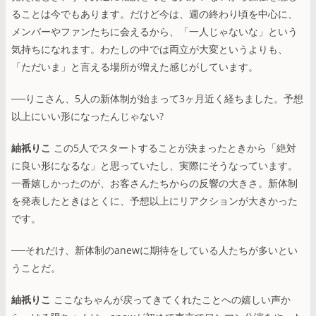
ることは今でもあります。だけど今は、週の終わり頃を中心に、
メンバーやファンたちに会えるから、「一人じゃないな」という
気持ちになれます。わたしの中では両立が大変というよりも、
「ただいま」と言える場所が増えた感じがしています。
──りこさん、5人の新体制が始まって3ヶ月近く経ちました。予想
以上にいい形になったんじゃない?
紬祇りこ
この5人でスタートすることが決まったときから「絶対
に良い形になるな」と思っていたし、実際にそうなっています。
一番嬉しかったのが、お客さんたちからの反響の大きさ。新体制
を発表したときはとくに、予想以上にリアクションが大きかった
です。
──それだけ、新体制のanewに期待をしている人たちが多いとい
うことだ。
紬祇りこ
ここなちゃんが戻ってきてくれたことへの嬉しい声か