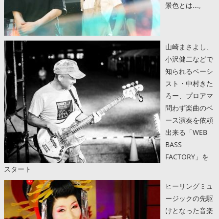
景色とは…。
山崎まさよし、
小沢健二などで
知られるベーシ
スト・中村きた
ろー、プロアマ
問わず楽曲のベ
ース演奏を依頼
出来る「WEB
BASS
FACTORY」を
スタート
ヒーリングミュ
ージックの先駆
けとなった音楽