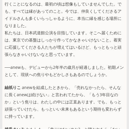
行くことになるのは、最初の頃は想像もしていませんでした。で
も、すべては縁があってのこと。今では、仲良くしてくださるア
イドルさんも多くいらっしゃるように、本当に縁を感じる場所に
なりました。
私たちは、日本武道館公演を目指しています。そこへ届くために
は、東京での基盤はしっかり作ってかなきゃいけないこと。着実
に応援してくださる人たちが増えてはいるけど、もっともっと頑
張らなきゃいけないなと思っています。
──anewも、デビューから2年半の歳月が経過しました。初期メン
として、現状への焦りやもどかしさもあるのでしょうか。
紬祇りこ
anewを結成したときから、「売れなかったら、そんな
に長くanewは続けない」と言われてたから、「もう3年目なの
か」という焦りは、わたしの中には正直あります。でも、もっと
頑張っていけたら、もっといい未来もあるという期待も変わらず
に持っています。