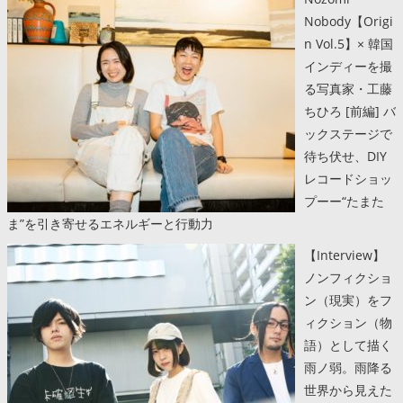
Nobody【Origi
n Vol.5】× 韓国
インディーを撮
る写真家・工藤
ちひろ [前編] バ
ックステージで
待ち伏せ、DIY
レコードショッ
プーー“たまた
ま”を引き寄せるエネルギーと行動力
【Interview】
ノンフィクショ
ン（現実）をフ
ィクション（物
語）として描く
雨ノ弱。雨降る
世界から見えた