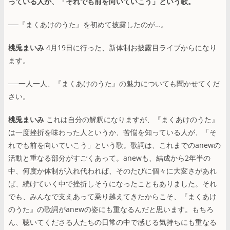
っている人が、「それでも前を向いていこう」という歌。
──『まくあけのうた』を初めて披露したのが…。
桃兎まいみ
4月19日に行った、新体制お披露目ライブからになり
ます。
──一人一人、『まくあけのうた』の魅力についても聞かせてくだ
さい。
桃兎まいみ
これは自分の解釈になりますが、『まくあけのうた』
は一度挫折を味わった人というか、苦悩を知っている人が、「そ
れでも前を向いていこう」という歌。歌詞は、これまでのanewの
活動と重なる部分がすごくあって。anewも、結成から2年半の
中、何度か体制が入れ代われば、そのたびに個々に大変さがあれ
ば、続けていく中で挫折しそうになったこともありました。それ
でも、みんなで支えあって乗り越えてきたからこそ、『まくあけ
のうた』の歌詞がanewの姿にも重なるんだと思います。もちろ
ん、聴いてくださる人たちの日常の中で感じる気持ちにも重なる