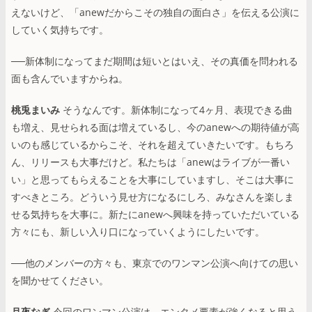
えないけど、「anewだからこその独自の面白さ」を伝える公演に
していく気持ちです。
──新体制になってまだ期間は短いとはいえ、その真価を問われる
面も含んでいますからね。
桃兎まいみ
そうなんです。新体制になって4ヶ月、表現できる曲
も増え、見せられる面は増えているし、今のanewへの期待値が高
いのも感じているからこそ、それを超えていきたいです。もちろ
ん、リリースも大事だけど。私たちは「anewはライブが一番い
い」と思ってもらえることを大事にしていますし、そこは大事に
すべきところ。どういう見せ方になるにしろ、みなさんを楽しま
せる気持ちを大事に。新たにanewへ興味を持っていただいている
方々にも、新しい入り口になっていくようにしたいです。
──他のメンバーの方々も、東京でのワンマン公演へ向けての思い
を聞かせてください。
月夜なぎ
今回のワンマン公演は、エンタメ要素が強くなると思う