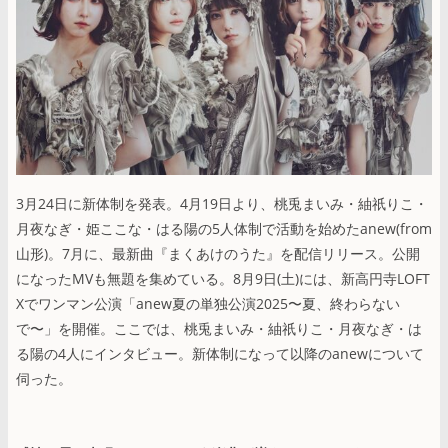
3月24日に新体制を発表。4月19日より、桃兎まいみ・紬祇りこ・
月夜なぎ・姫ここな・はる陽の5人体制で活動を始めたanew(from
山形)。7月に、最新曲『まくあけのうた』を配信リリース。公開
になったMVも無題を集めている。8月9日(土)には、新高円寺LOFT
Xでワンマン公演「anew夏の単独公演2025〜夏、終わらない
で〜」を開催。ここでは、桃兎まいみ・紬祇りこ・月夜なぎ・は
る陽の4人にインタビュー。新体制になって以降のanewについて
伺った。