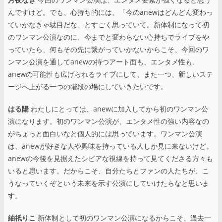
んですけど。でも、心持ち的には、「今のanewはどんどん変わっ
ていかなきゃ駄目だな」とすごく思っていて。新体制になって初
のワンマン公演なのに、今までと変わらない心持ちでライブをや
っていたら、何もその先に繋がっていかないからこそ、今回のワ
ンマン公演を通してanewの持つアート面も、エンタメ性も、
anewの可能性も広げられるライブにして、また一つ、新しいステ
ージへ上がる一つの階段の場にしていきたいです。
はる陽
わたしにとっては、anewに加入してから初のワンマン公
演になります。初のワンマン公演が、エンタメ性の強い内容なの
がちょっと面白いなと個人的には思っています。ワンマン公演
は、anewが好きな人や興味を持っている人しか見に来ないけど。
anewの今後を見据えたシビアな視線を持って見てくださる方々も
いると思います。だからこそ、自分たちとファンの人たちが、こ
うなっていくぞという未来を示す公演にしていけたらなと思いま
す。
紬祇りこ
新体制として初のワンマン公演になるからこそ、過去一