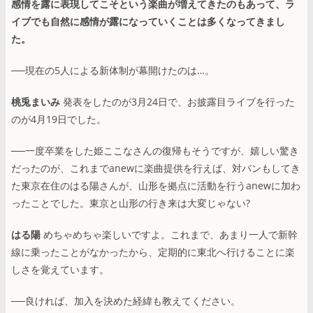
感情を露に表現してこそという楽曲が増えてきたのもあって、ラ
イブでも自然に感情が露になっていくことは多くなってきまし
た。
──現在の5人による新体制が幕開けたのは…。
桃兎まいみ
発表をしたのが3月24日で、お披露目ライブを行った
のが4月19日でした。
──一度卒業をした姫ここなさんの復帰もそうですが、嬉しい驚き
だったのが、これまでanewに楽曲提供を行えば、対バンもしてき
た東京在住のはる陽さんが、山形を拠点に活動を行うanewに加わ
ったことでした。東京と山形の行き来は大変じゃない?
はる陽
めちゃめちゃ楽しいですよ。これまで、あまり一人で新幹
線に乗ったことがなかったから、定期的に東北へ行けることに楽
しさを覚えています。
──良ければ、加入を決めた経緯も教えてください。