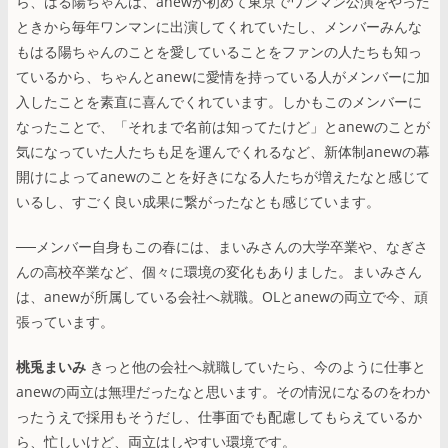
ら、はる陽ちゃんは、anewが初めて東京でワンマン公演をやった
ときから毎年ワンマンに出演してくれていたし、メンバーみんな
もはる陽ちゃんのことを愛していることをファンの人たちも知っ
ているから、ちゃんとanewに愛情を持っている人がメンバーに加
入したことを素直に喜んでくれています。しかもこのメンバーに
なったことで、「それまで名前は知ってたけど」とanewのことが
気になっていた人たちも足を運んでくれるなど、新体制anewの幕
開けによってanewのことを好きになる人たちが増えたなと感じて
いるし、すごく良い成果に繋がったなとも感じています。
──メンバー自身もこの春には、まいみさんの大学卒業や、なぎさ
んの高校卒業など、個々に環境の変化もありました。まいみさん
は、anewが所属している会社へ就職。OLとanewの両立で今、頑
張っています。
桃兎まいみ
きっと他の会社へ就職していたら、今のように仕事と
anewの両立は無理だったなと思います。その情況になるのをわか
ったうえで採用もそうだし、仕事面でも配慮してもらえているか
ら、忙しいけど、両立はしやすい環境です。