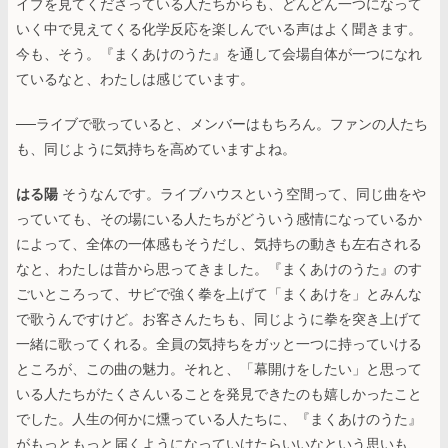
イブを見てくださっている人たちからも、どんどん一つになって
いく中で見えてくる化学反応を楽しんでいる声はよく聞きます。
今も、そう。『まくあけのうた』を通して会場自体が一つになれ
ているなと、わたしは感じています。
──ライブで歌っていると、メンバーはもちろん。ファンの人たち
も、同じように気持ちを高めていますよね。
はる陽
そうなんです。ライブハウスという空間って、同じ曲をや
っていても、その場にいる人たちがどういう感情になっているか
によって、全体の一体感もそうだし、気持ちの動きも左右される
なと、わたしは昔から思ってきました。『まくあけのうた』のす
ごいところって、サビで強く拳を上げて「まくあけを」とみんな
で歌うんですけど。お客さんたちも、同じように拳を突き上げて
一緒に歌ってくれる。全員の気持ちをガッと一つに持っていける
ところが、この曲の魅力。それと、「幕開けをしたい」と思って
いる人たちがたくさんいることを発見できたのも嬉しかったこと
でした。人生の何かに燻っている人たちに、『まくあけのうた』
がもっともっと届くようになっていけたらいいなという思いも、