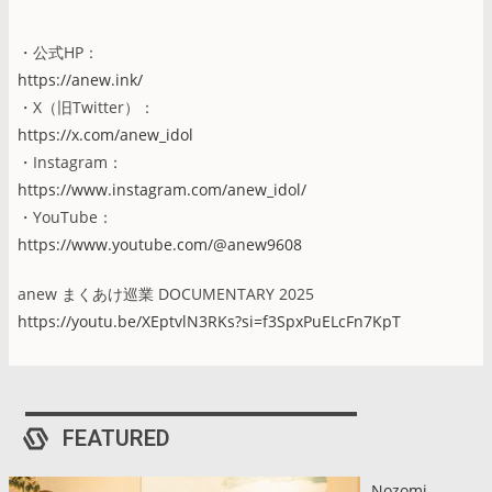
・公式HP：
https://anew.ink/
・X（旧Twitter）：
https://x.com/anew_idol
・Instagram：
https://www.instagram.com/anew_idol/
・YouTube：
https://www.youtube.com/@anew9608
anew まくあけ巡業 DOCUMENTARY 2025
https://youtu.be/XEptvlN3RKs?si=f3SpxPuELcFn7KpT
FEATURED
Nozomi