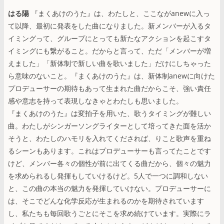
はる陽
『まくあけのうた』は、わたしと、ここながanewに入っ
て以降、最初に発表をした曲になりました。新メンバーが入るタ
イミングって、グループにとっても新たなアクションを起こすタ
イミングにも繋がること。だからと言って、ただ「メンバーが増
えました」「新体制で新しい曲を歌いました」だけにしちゃった
ら意味のないこと。『まくあけのうた』は、新体制anewに向けた
プロデューサーの期待もあって生まれた曲だからこそ、強い責任
感や意志を持って表現しなきゃとわたしも思いました。
『まくあけのうた』は変拍子を用いた、歌うタイミングが難しい
曲。わたしがシンガーソングライターとして培ってきた面を活か
そうと、わたしのハモリを入れてくだされば、りこと歌声を重ね
るシーンもあります。これはプロデューサーも言ってたことです
けど、メンバー各々の個性が前に出てくる曲だから、個々の魅力
を求められるし発揮もしていけるけど。5人で一つに調和しない
と、この曲の本当の魅力を発揮していけない。プロデューサーに
は、そこでどんな化学反応が生まれるのかを期待されています
し、私たちも毎回歌うごとにそこを求め続けています。実際にラ