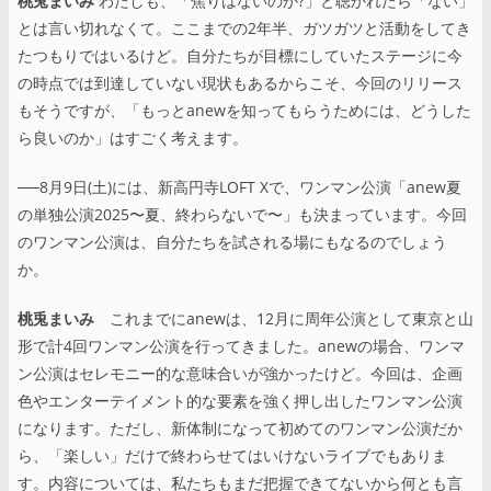
桃兎まいみ
わたしも、「焦りはないのか?」と聴かれたら「ない」
とは言い切れなくて。ここまでの2年半、ガツガツと活動をしてき
たつもりではいるけど。自分たちが目標にしていたステージに今
の時点では到達していない現状もあるからこそ、今回のリリース
もそうですが、「もっとanewを知ってもらうためには、どうした
ら良いのか」はすごく考えます。
──8月9日(土)には、新高円寺LOFT Xで、ワンマン公演「anew夏
の単独公演2025〜夏、終わらないで〜」も決まっています。今回
のワンマン公演は、自分たちを試される場にもなるのでしょう
か。
桃兎まいみ
これまでにanewは、12月に周年公演として東京と山
形で計4回ワンマン公演を行ってきました。anewの場合、ワンマ
ン公演はセレモニー的な意味合いが強かったけど。今回は、企画
色やエンターテイメント的な要素を強く押し出したワンマン公演
になります。ただし、新体制になって初めてのワンマン公演だか
ら、「楽しい」だけで終わらせてはいけないライブでもありま
す。内容については、私たちもまだ把握できてないから何とも言