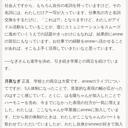
社会人ですから、もちろん自分の名詞を持っていますけど。その
名詞には、わたしだけアー写が入っています。仕事先の方と名詞
交換をするたびに、「これは??」となりますけど、わたしがアイ
ドル活動をしていることが、逆にコミュニケーションをスムーズ
に進めていくうえでの話題やきっかけにもなれば、結果的にanew
の宣伝にもなっています。お仕事での経験をanewへ活かせること
があれば、そこも上手く活用していきたいなと思っています。
──なぎさんも進学を決め、引き続き学業との両立を続けていま
す。
月夜なぎ
正直、学校との両立は大変です。anewのライブについ
てですが、5人体制になったことで、音楽的な表現の幅が広がった
のはすごく感じていて。とくに、はる陽ちゃんが加入したことで
ハーモニーを含め、今までになかった表現の仕方が一気に増えま
した。わたしは、ここなちゃんが卒業後にanewに加入していま
す。だから前の体制のときは、わたしがここなちゃんのパートを
歌わせていただいていましたが、わたし自身がanewが好きで加入