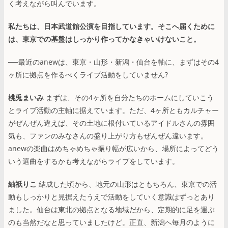
く考えながら叫んでいます。
私たちは、日本武道館公演を目指しています。そこへ届くために
は、東京での基盤はしっかり作ってかなきゃいけないこと。
──最近のanewは、東京・山形・新潟・仙台を軸に、まずはその4
ヶ所に拠点を作るべくライブ活動をしていません?
桃兎まいみ
まずは、その4ヶ所を自分たちのホームにしていこう
とライブ活動の主軸に据えています。ただ、4ヶ所ともカルチャー
がぜんぜん違えば、その土地に根付いているアイドルさんの雰囲
気も、ファンのみなさんの盛り上がり方もぜんぜん違います。
anewの楽曲はめちゃめちゃ振り幅が広いから、場所によってどう
いう選曲をするかも考えながらライブをしています。
紬祇りこ
結成した頃から、地元の山形はともちろん、東京での活
動もしっかりと見据えたうえで活動をしていく意識はずっとあり
ました。仙台は東北の拠点となる地域だから、定期的に足を運ぶ
のも当然だなと思っていましたけど。正直、新潟へ毎月のように