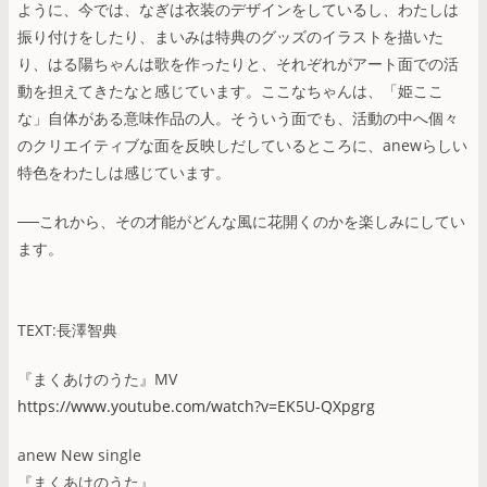
ように、今では、なぎは衣装のデザインをしているし、わたしは
振り付けをしたり、まいみは特典のグッズのイラストを描いた
り、はる陽ちゃんは歌を作ったりと、それぞれがアート面での活
動を担えてきたなと感じています。ここなちゃんは、「姫ここ
な」自体がある意味作品の人。そういう面でも、活動の中へ個々
のクリエイティブな面を反映しだしているところに、anewらしい
特色をわたしは感じています。
──これから、その才能がどんな風に花開くのかを楽しみにしてい
ます。
TEXT:長澤智典
『まくあけのうた』MV
https://www.youtube.com/watch?v=EK5U-QXpgrg
anew New single
『まくあけのうた』