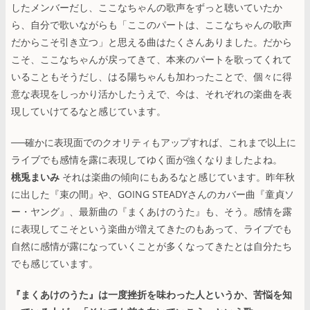
したメンバーだし、ここなちゃんの歌声をずっと聴いていたか
ら、自分で歌いながらも「ここのパートは、ここなちゃんの歌声
だからこそ引き立つ」と思える曲はたくさんありました。だから
こそ、ここなちゃんが戻ってきて、本来のパートを歌ってくれて
いることもそうだし、はる陽ちゃんも加わったことで、個々に得
意な表現をしっかり活かしたうえで、今は、それぞれの楽曲を表
現していけてるなと感じています。
──確かに表現面でのクオリティもアップすれば、これまで以上に
ライブでも感情を露に表現してゆく面が強くなりましたよね。
桃兎まいみ
それは楽曲の傾向にもあるなと感じています。昨年秋
に出した『束の間』や、GOING STEADYさんのカバー曲『童貞ソ
ー・ヤング』、最新曲の『まくあけのうた』も、そう。感情を露
に表現してこそという楽曲が増えてきたのもあって、ライブでも
自然に感情が露になっていくことが多くなってきたとは自分たち
でも感じています。
『まくあけのうた』は一度挫折を味わった人というか、苦悩を知