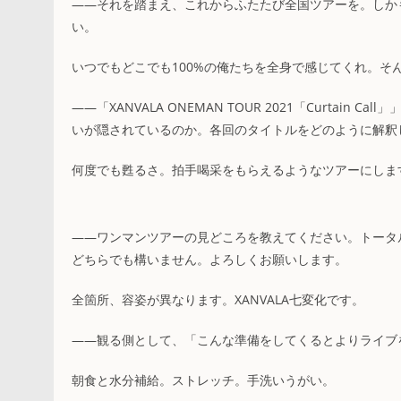
――それを踏まえ、これからふたたび全国ツアーを。しか
い。
いつでもどこでも100%の俺たちを全身で感じてくれ。そ
――「XANVALA ONEMAN TOUR 2021「Curta
いが隠されているのか。各回のタイトルをどのように解釈
何度でも甦るさ。拍手喝采をもらえるようなツアーにしま
――ワンマンツアーの見どころを教えてください。トータ
どちらでも構いません。よろしくお願いします。
全箇所、容姿が異なります。XANVALA七変化です。
――観る側として、「こんな準備をしてくるとよりライブ
朝食と水分補給。ストレッチ。手洗いうがい。