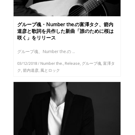
グループ魂・Number the.の富澤タク、箭内
道彦と歌詞を共作した新曲「誰のために桜は
咲く」をリリース
グループ魂、Number the.の ...
03/12/2018
/
Number the.
,
Release
,
グループ魂
,
富澤タ
ク
,
箭内道彦
,
風とロック