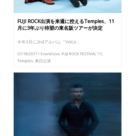
FUJI ROCK出演を来週に控えるTemples、11
月に3年ぶり待望の東名阪ツアーが決定
今年3月に2ndアルバム『Volca ...
07/18/2017
/
Event/Live
,
FUJI ROCK FESTIVAL ’17
,
Temples
,
来日公演