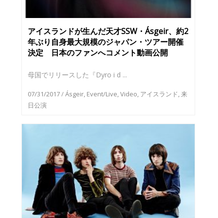
アイスランドが生んだ天才SSW・Ásgeir、約2
年ぶり自身最大規模のジャパン・ツアー開催
決定 日本のファンへコメント動画公開
母国でリリースした『Dyro i d ...
07/31/2017
/
Ásgeir
,
Event/Live
,
Video
,
アイスランド
,
来
日公演