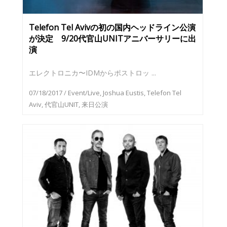
Telefon Tel Avivの初の国内ヘッドライン公演
が決定 9/20代官山UNITアニバーサリーに出
演
エレクトロニカ〜IDMからポストロッ ...
07/18/2017
/
Event/Live
,
Joshua Eustis
,
Telefon Tel
Aviv
,
代官山UNIT
,
来日公演