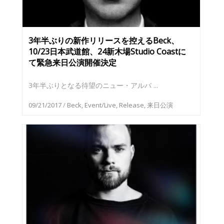
3年半ぶりの新作リリースを控えるBeck、
10/23日本武道館、24新木場Studio Coastに
て緊急来日公演開催決定
3年半ぶりとなる待望のニュー・アルバ ...
09/21/2017
/
Beck
,
Event/Live
,
Release
,
来日公演