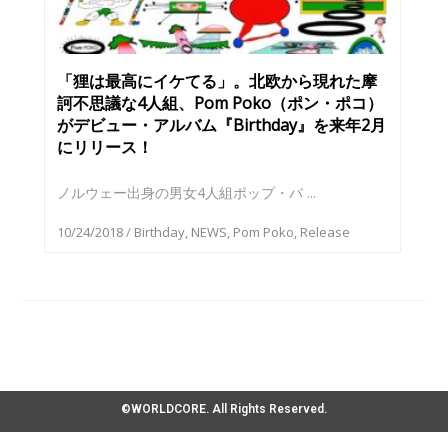
「狸は最高にイケてる」。北欧から現れた摩
訶不思議な4人組、Pom Poko（ポン・ポコ）
がデビュー・アルバム『Birthday』を来年2月
にリリース！
ノルウェー出身の男女4人組ポップ・バ ...
10/24/2018
/
Birthday
,
NEWS
,
Pom Poko
,
Release
©WORLDCORE. All Rights Reserved.