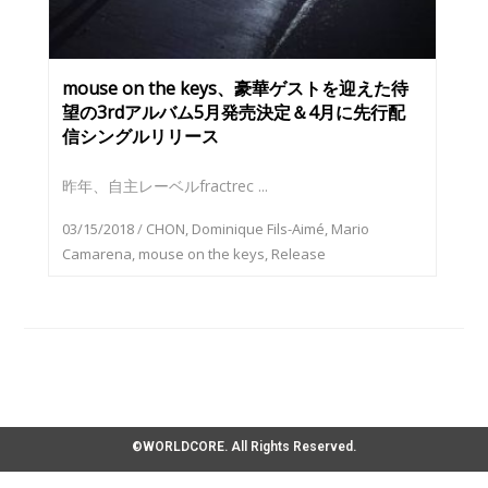
mouse on the keys、豪華ゲストを迎えた待
望の3rdアルバム5月発売決定＆4月に先行配
信シングルリリース
昨年、自主レーベルfractrec ...
03/15/2018
/
CHON
,
Dominique Fils-Aimé
,
Mario
Camarena
,
mouse on the keys
,
Release
©WORLDCORE. All Rights Reserved.