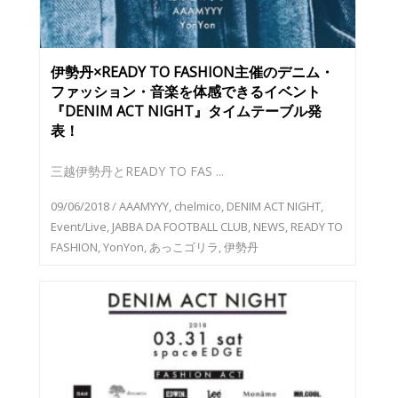
伊勢丹×READY TO FASHION主催のデニム・
ファッション・音楽を体感できるイベント
『DENIM ACT NIGHT』タイムテーブル発
表！
三越伊勢丹とREADY TO FAS ...
09/06/2018
/
AAAMYYY
,
chelmico
,
DENIM ACT NIGHT
,
Event/Live
,
JABBA DA FOOTBALL CLUB
,
NEWS
,
READY TO
FASHION
,
YonYon
,
あっこゴリラ
,
伊勢丹