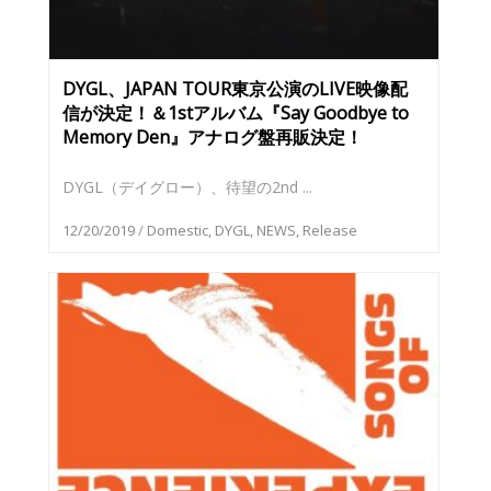
DYGL、JAPAN TOUR東京公演のLIVE映像配
信が決定！＆1stアルバム『Say Goodbye to
Memory Den』アナログ盤再販決定！
DYGL（デイグロー）、待望の2nd ...
12/20/2019
/
Domestic
,
DYGL
,
NEWS
,
Release