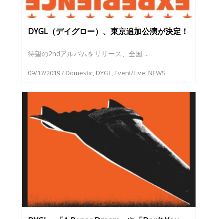
DYGL（デイグロー）、東京追加公演が決定！
待望の2ndアルバムをリリース、全国 ...
09/17/2019
/
Domestic
,
DYGL
,
Event/Live
,
NEWS