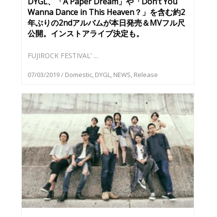
DYGL、「A Paper Dream」や「Don’t You
Wanna Dance in This Heaven？」を含む約2
年ぶりの2ndアルバムが本日発売＆MVフル尺
公開。インストアライブ決定も。
FUJIROCK FESTIVAL’ ...
07/03/2019
/
Domestic
,
DYGL
,
NEWS
,
Release