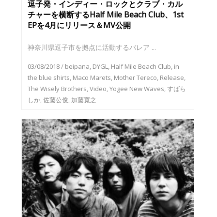
逗子発・インディー・ロックとクラブ・カル
チャーを横断するHalf Mile Beach Club、1st
EPを4月にリリース＆MV公開
神奈川県逗子市を拠点に活動するバレア ...
03/08/2018
/
beipana
,
DYGL
,
Half Mile Beach Club
,
in
the blue shirts
,
Maco Marets
,
Mother Tereco
,
Release
,
The Wisely Brothers
,
Video
,
Yogee New Waves
,
すばら
しか
,
佐藤公俊
,
加藤寛之