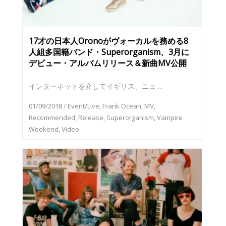
17才の日本人Oronoがヴォーカルを務める8
人組多国籍バンド・Superorganism、3月に
デビュー・アルバムリリース＆新曲MV公開
インターネットを介してイギリス、ニュ ...
01/09/2018
/
Event/Live
,
Frank Ocean
,
MV
,
Recommended
,
Release
,
Superorganism
,
Vampire
Weekend
,
Video