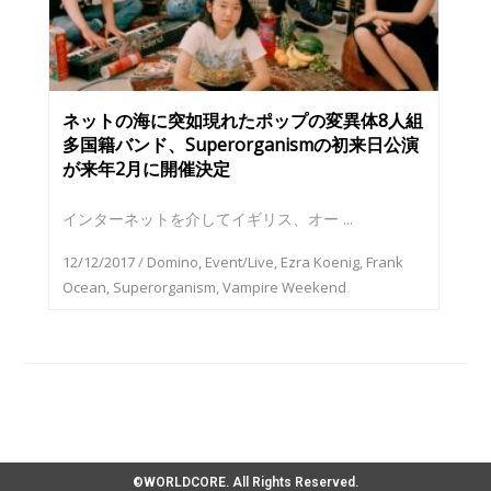
ネットの海に突如現れたポップの変異体8人組
多国籍バンド、Superorganismの初来日公演
が来年2月に開催決定
インターネットを介してイギリス、オー ...
12/12/2017
/
Domino
,
Event/Live
,
Ezra Koenig
,
Frank
Ocean
,
Superorganism
,
Vampire Weekend
©WORLDCORE. All Rights Reserved.