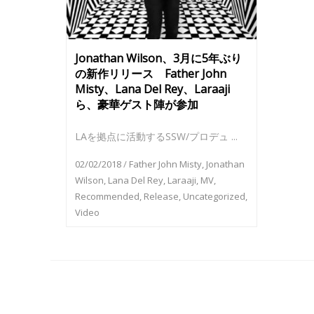
Jonathan Wilson、3月に5年ぶり
の新作リリース Father John
Misty、Lana Del Rey、Laraaji
ら、豪華ゲスト陣が参加
LAを拠点に活動するSSW/プロデュ ...
02/02/2018
/
Father John Misty
,
Jonathan
Wilson
,
Lana Del Rey
,
Laraaji
,
MV
,
Recommended
,
Release
,
Uncategorized
,
Video