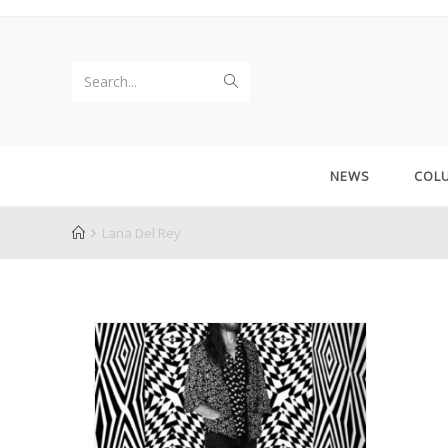
Search...
NEWS
COL
Lana Del Rey