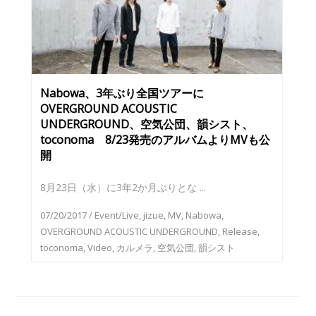
Nabowa、3年ぶり全国ツアーに
OVERGROUND ACOUSTIC
UNDERGROUND、空気公団、韻シスト、
toconoma 8/23発売のアルバムよりMVも公
開
8月23日（水）に3年2か月ぶりとな ...
07/20/2017
/
Event/Live
,
jizue
,
MV
,
Nabowa
,
OVERGROUND ACOUSTIC UNDERGROUND
,
Release
,
toconoma
,
Video
,
カルメラ
,
空気公団
,
韻シスト