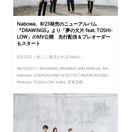
Nabowa、8/23発売のニューアルバム
『DRAWINGS』より「夢の欠片 feat. TOSHI-
LOW」のMV公開 先行配信＆プレオーダー
もスタート
8月23日（水）に発売されるNabo ...
08/16/2017
/
BRAHMAN
,
DRAWING AND MANUAL
,
MV
,
Nabowa
,
OVERGROUND ACOUSTIC UNDERGROUND
,
Release
,
TOSHI-LOW
,
Video
,
宮本正樹