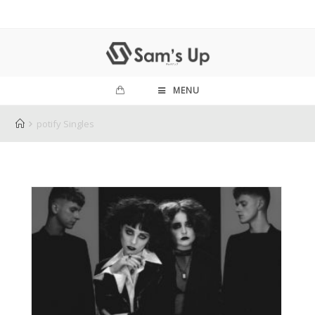
MENU
potify Singles